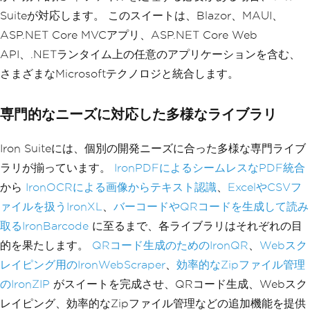
Suiteが対応します。 このスイートは、Blazor、MAUI、
ASP.NET Core MVCアプリ、ASP.NET Core Web
API、.NETランタイム上の任意のアプリケーションを含む、
さまざまなMicrosoftテクノロジと統合します。
専門的なニーズに対応した多様なライブラリ
Iron Suiteには、個別の開発ニーズに合った多様な専門ライブ
ラリが揃っています。
IronPDFによるシームレスなPDF統合
から
IronOCRによる画像からテキスト認識
、
ExcelやCSVフ
ァイルを扱うIronXL
、
バーコードやQRコードを生成して読み
取るIronBarcode
に至るまで、各ライブラリはそれぞれの目
的を果たします。
QRコード生成のためのIronQR
、
Webスク
レイピング用のIronWebScraper
、
効率的なZipファイル管理
のIronZIP
がスイートを完成させ、QRコード生成、Webスク
レイピング、効率的なZipファイル管理などの追加機能を提供