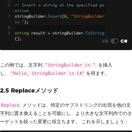
// Insert a string at the specified po
sition
stringBuilder
.
Insert
(
6
,
"StringBuilder 
in "
);
string
 result 
=
 stringBuilder
.
ToString
();
VB
C#
この例では、文字列
を挿入
"StringBuilder in "
し、
を得ます。
"Hello, StringBuilder in C#"
2.5 Replaceメソッド
メソッドは、特定のサブストリングの出現を他の文
Replace
字列に置き換えることを可能にし、より大きな文字列内でのタ
ーゲットを絞った変更に役立ちます。 これを示しましょう：