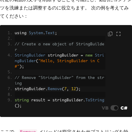
ツを洗練または調整するのに役立ちます。 次の例を考えてみ
てください：
using 
System
.
Text
;
// Create a new object of StringBuilde
r
StringBuilder
 stringBuilder 
=
new
Stri
ngBuilder
(
"Hello, StringBuilder in C
#"
);
// Remove "StringBuilder" from the str
ing
stringBuilder
.
Remove
(
7
,
12
);
string
 result 
=
 stringBuilder
.
ToString
();
VB
C#
ここで、
メソッドは指定されたサブストリングを効