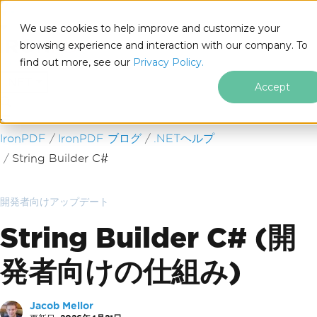
We use cookies to help improve and customize your
browsing experience and interaction with our company. To
find out more, see our
Privacy Policy.
for
.NET
Accept
フッターコンテンツにスキップ
IronPDF
IronPDF ブログ
.NETヘルプ
String Builder C#
開発者向けアップデート
String Builder C# (開
発者向けの仕組み)
Jacob Mellor