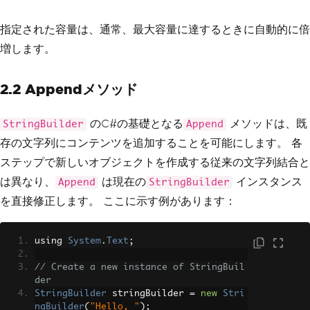
指定された容量は、通常、最大容量に達するときに自動的に倍
増します。
2.2 Appendメソッド
のC#の基礎となる
メソッドは、既
StringBuilder
Append
存の文字列にコンテンツを追加することを可能にします。 各
ステップで新しいオブジェクトを作成する従来の文字列結合と
は異なり、
は現在の
インスタンス
Append
StringBuilder
を直接修正します。 ここに示す例があります：
using 
System
.
Text
;
// Create a new instance of StringBuil
der
StringBuilder
 stringBuilder 
=
new
Stri
ngBuilder
(
"Hello, "
);