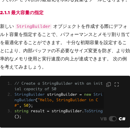
2.1.1 最大容量の指定
新しい
オブジェクトを作成する際にデフォ
StringBuilder
ルト容量を指定することで、パフォーマンスとメモリ割り当て
を最適化することができます。 十分な初期容量を設定するこ
とにより、内部バッファの不必要なサイズ変更を防ぎ、より効
率的なメモリ使用と実行速度の向上が達成できます。 次の例
を考えてみましょう。
// Create a StringBuilder with an init
ial capacity of 50
StringBuilder
 stringBuilder 
=
new
Stri
ngBuilder
(
"Hello, StringBuilder in C
#"
,
50
);
string
 result 
=
 stringBuilder
.
ToString
();
VB
C#