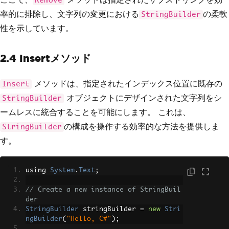
Remove
率的に排除し、文字列の変更における
の柔軟
StringBuilder
性を示しています。
2.4 Insertメソッド
メソッドは、指定されたインデックス位置に既存の
Insert
オブジェクトにデザインされた文字列をシ
StringBuilder
ームレスに統合することを可能にします。 これは、
の構成を操作する効率的な方法を提供しま
StringBuilder
す。
using 
System
.
Text
;
// Create a new instance of StringBuil
der
StringBuilder
 stringBuilder 
=
new
Stri
ngBuilder
(
"Hello, C#"
);