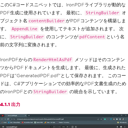
このC#コードスニペットでは、IronPDFライブラリが動的な
// Convert the StringBuilder c
PDF生成に使用されています。 最初に、
オ
StringBuilder
ontent to a string
string
 pdfContent 
=
 contentBui
ブジェクト名
がPDFコンテンツを構築しま
contentBuilder
lder
.
ToString
();
す。
を使用してテキストが追加されます。 次
AppendLine
// Use IronPDF to create a PDF 
に、
のコンテンツが
という名
StringBuilder
pdfContent
document
前の文字列に変換されます。
var
 renderer 
=
new
ChromePdfRe
nderer
();
var
 pdfDocument 
=
 renderer
.
Ren
IronPDFからの
メソッドはそのコンテン
RenderHtmlAsPdf
derHtmlAsPdf
(
pdfContent
);
ツからPDFドキュメントを生成します。 最後に、生成された
// Save the PDF document to a 
PDFは"GeneratedPDF.pdf"として保存されます。 このコー
file
ドは、C#アプリケーションでの効率的なPDF文書生成のため
        pdfDocument
.
SaveAs
(
"GeneratedP
DF.pdf"
);
のIronPDFとの
の統合を示しています。
StringBuilder
}
}
4.1.1 出力