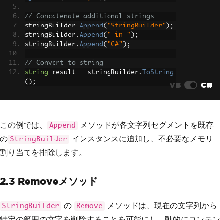
// Concatenate additional strings
stringBuilder
.
Append
(
"StringBuilder"
);
stringBuilder
.
Append
(
" in "
);
stringBuilder
.
Append
(
"C#"
);
// Convert to string
string
 result 
=
 stringBuilder
.
ToString
();
VB
C#
この例では、
メソッドが各文字列セグメントを既存
Append
の
インスタンスに追加し、不必要なメモリ
StringBuilder
割り当てを排除します。
2.3 Removeメソッド
の
メソッドは、現在の文字列から
StringBuilder
Remove
特定の範囲の文字を削除することを可能にし、動的にコンテン