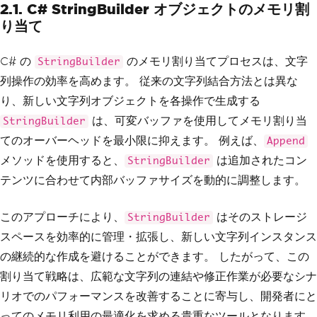
2.1. C# StringBuilder オブジェクトのメモリ割
り当て
C# の
のメモリ割り当てプロセスは、文字
StringBuilder
列操作の効率を高めます。 従来の文字列結合方法とは異な
り、新しい文字列オブジェクトを各操作で生成する
は、可変バッファを使用してメモリ割り当
StringBuilder
てのオーバーヘッドを最小限に抑えます。 例えば、
Append
メソッドを使用すると、
は追加されたコン
StringBuilder
テンツに合わせて内部バッファサイズを動的に調整します。
このアプローチにより、
はそのストレージ
StringBuilder
スペースを効率的に管理・拡張し、新しい文字列インスタンス
の継続的な作成を避けることができます。 したがって、この
割り当て戦略は、広範な文字列の連結や修正作業が必要なシナ
リオでのパフォーマンスを改善することに寄与し、開発者にと
ってのメモリ利用の最適化を求める貴重なツールとなります。