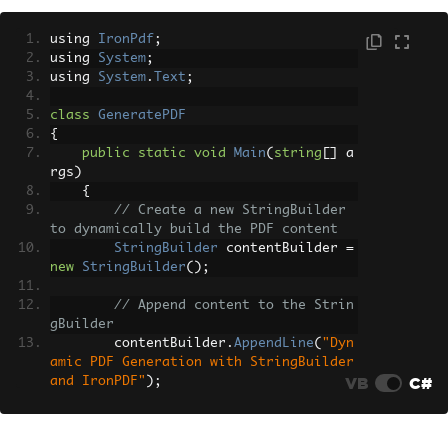
using 
IronPdf
;
using 
System
;
using 
System
.
Text
;
class
GeneratePDF
{
public
static
void
Main
(
string
[]
 a
rgs
)
{
// Create a new StringBuilder 
to dynamically build the PDF content
StringBuilder
 contentBuilder 
=
new
StringBuilder
();
// Append content to the Strin
gBuilder
        contentBuilder
.
AppendLine
(
"Dyn
amic PDF Generation with StringBuilder 
VB
C#
and IronPDF"
);
        contentBuilder
.
AppendLine
(
"Lor
em ipsum dolor sit amet, consectetur a
dipiscing elit."
);