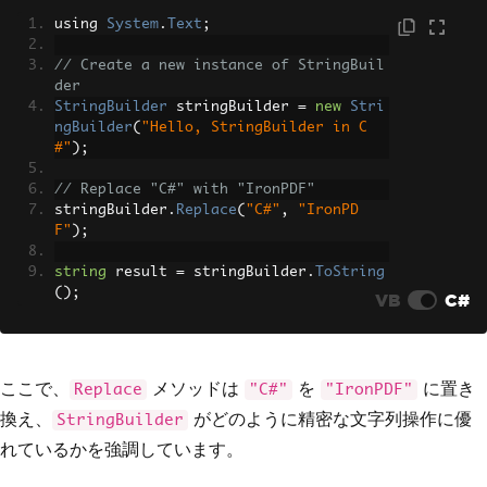
using 
System
.
Text
;
// Create a new instance of StringBuil
der
StringBuilder
 stringBuilder 
=
new
Stri
ngBuilder
(
"Hello, StringBuilder in C
#"
);
// Replace "C#" with "IronPDF"
stringBuilder
.
Replace
(
"C#"
,
"IronPD
F"
);
string
 result 
=
 stringBuilder
.
ToString
();
VB
C#
ここで、
メソッドは
を
に置き
Replace
"C#"
"IronPDF"
換え、
がどのように精密な文字列操作に優
StringBuilder
れているかを強調しています。