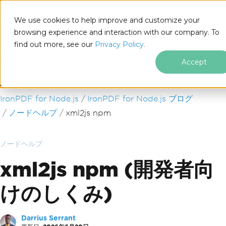
We use cookies to help improve and customize your
browsing experience and interaction with our company. To
find out more, see our
Privacy Policy.
for
Node.js
Accept
フッターコンテンツにスキップ
IronPDF for Node.js
IronPDF for Node.js ブログ
ノードヘルプ
xml2js npm
ノードヘルプ
xml2js npm (開発者向
けのしくみ)
Darrius Serrant