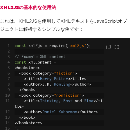
XML2JSの基本的な使用法
これは、XML2JSを使用してXMLテキストをJavaScriptオブ
ジェクトに解析するシンプルな例です：
const
 xml2js 
=
 require
(
'xml2js'
);
// Example XML content
const
 xmlContent 
=
`
<
bookstore
>
<
book category
=
"fiction"
>
<
title
>
Harry
Potter
</
title
>
<
author
>
J
.
K
.
Rowling
</
author
>
</
book
>
<
book category
=
"nonfiction"
>
<
title
>
Thinking
,
Fast
 and 
Slow
</
ti
tle
>
<
author
>
Daniel
Kahneman
</
author
>
</
book
>
</
bookstore
>
`;