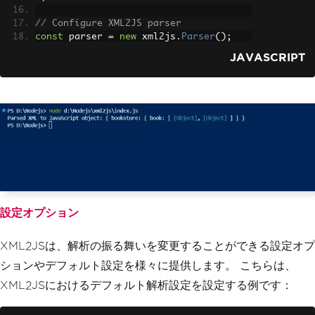
// Configure XML2JS parser
const
 parser 
=
new
 xml2js
.
Parser
();
JAVASCRIPT
// Parse XML content
parser
.
parseString
(
xmlContent
,
(
err
,
 r
esult
)
=>
{
if
(
err
)
{
    console
.
error
(
'Error parsing XM
L:'
,
 err
);
return
;
}
  console
.
log
(
'Parsed XML to JavaScrip
t object:'
,
 result
);
});
設定オプション
XML2JSは、解析の振る舞いを変更することができる設定オプ
ションやデフォルト設定を様々に提供します。 こちらは、
XML2JSにおけるデフォルト解析設定を設定する例です：