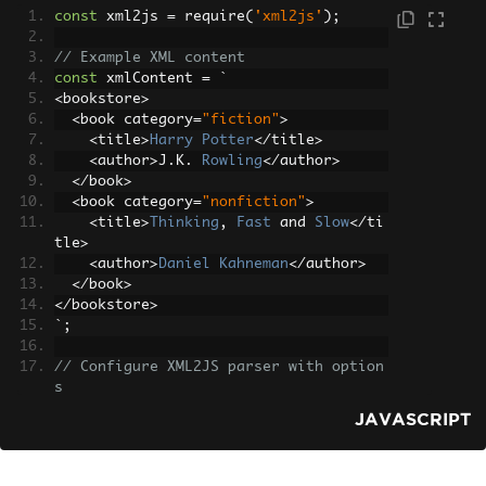
const
 xml2js 
=
 require
(
'xml2js'
);
// Example XML content
const
 xmlContent 
=
`
<
bookstore
>
<
book category
=
"fiction"
>
<
title
>
Harry
Potter
</
title
>
<
author
>
J
.
K
.
Rowling
</
author
>
</
book
>
<
book category
=
"nonfiction"
>
<
title
>
Thinking
,
Fast
 and 
Slow
</
ti
tle
>
<
author
>
Daniel
Kahneman
</
author
>
</
book
>
</
bookstore
>
`;
// Configure XML2JS parser with option
s
const
 parser 
=
new
 xml2js
.
Parser
({
JAVASCRIPT
  explicitArray
:
false
,
// Converts c
hild elements to objects instead of ar
rays when there is only one child