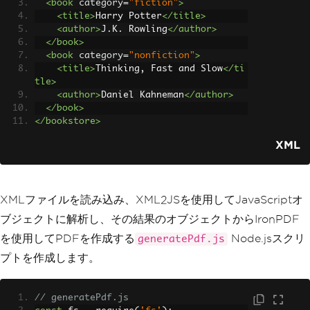
<book
category
=
"fiction"
>
<title>
Harry Potter
</title>
<author>
J.K. Rowling
</author>
</book>
<book
category
=
"nonfiction"
>
<title>
Thinking, Fast and Slow
</ti
tle>
<author>
Daniel Kahneman
</author>
</book>
</bookstore>
XML
XMLファイルを読み込み、XML2JSを使用してJavaScriptオ
ブジェクトに解析し、その結果のオブジェクトからIronPDF
を使用してPDFを作成する
Node.jsスクリ
generatePdf.js
プトを作成します。
// generatePdf.js