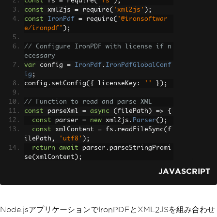
const
 fs 
=
 require
(
'fs'
);
const
 xml2js 
=
 require
(
'xml2js'
);
const
IronPdf
=
 require
(
'@ironsoftwar
e/ironpdf'
);
// Configure IronPDF with license if n
ecessary
var
 config 
=
IronPdf
.
IronPdfGlobalConf
ig
;
config
.
setConfig
({
 licenseKey
:
''
});
// Function to read and parse XML
const
 parseXml 
=
async
(
filePath
)
=>
{
const
 parser 
=
new
 xml2js
.
Parser
();
const
 xmlContent 
=
 fs
.
readFileSync
(
f
ilePath
,
'utf8'
);
return
await
 parser
.
parseStringPromi
se
(
xmlContent
);
};
JAVASCRIPT
// Function to generate HTML content f
rom the parsed object
function
 generateHtml
(
parsedXml
)
{
Node.jsアプリケーションでIronPDFとXML2JSを組み合わせ
let
 htmlContent 
=
`