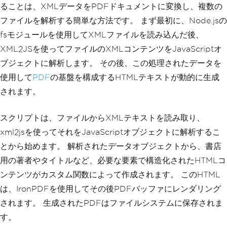
<!
DOCTYPE html
>
ることは、XMLデータをPDFドキュメントに変換し、複数の
<
html lang
=
"en"
>
ファイルを解析する簡単な方法です。 まず最初に、Node.jsの
<
head
>
fsモジュールを使用してXMLファイルを読み込んだ後、
<
meta charset
=
"UTF-8"
>
<
title
>
Bookstore
</
title
>
XML2JSを使ってファイルのXMLコンテンツをJavaScriptオ
<
style
>
ブジェクトに解析します。 その後、この処理されたデータを
        body 
{
 font
-
family
:
Arial
,
 san
s
-
serif
;
}
使用して
PDF
の基盤を構成するHTMLテキストが動的に生成
.
book 
{
 margin
-
bottom
:
20px
;
}
されます。
</
style
>
</
head
>
<
body
>
スクリプトは、ファイルからXMLテキストを読み取り、
<
h1
>
Bookstore
</
h1
>
`;
xml2jsを使ってそれをJavaScriptオブジェクトに解析するこ
とから始めます。 解析されたデータオブジェクトから、書店
// Iterate over each book to append 
to the HTML content
用の著者やタイトルなど、必要な要素で構造化されたHTMLコ
  parsedXml
.
bookstore
.
book
.
forEach
(
boo
ンテンツがカスタム関数によって作成されます。 このHTML
k 
=>
{
は、IronPDFを使用してその後PDFバッファにレンダリング
    htmlContent 
+=
`
<
div 
class
=
"book"
>
されます。 生成されたPDFはファイルシステムに保存されま
<
h2
>
$
{
book
.
title
}</
h2
>
す。
<
p
><
strong
>
Category
:<
/strong> 
${book.$.category}</
p
>