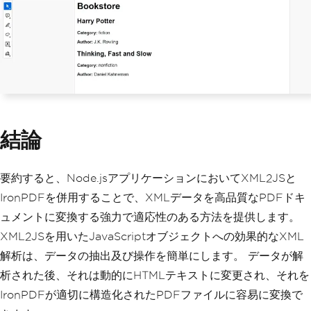
ontent
).
then
((
pdfres
)
=>
{
const
 filePath 
=
`
$
{
Date
.
now
()}.
pdf
`;
      pdfres
.
saveAs
(
filePath
).
then
(()
=>
{
        console
.
log
(
'PDF saved success
fully!'
);
}).
catch
((
e
)
=>
{
        console
.
log
(
e
);
});
結論
});
}
catch
(
error
)
{
    console
.
error
(
'Error:'
,
 error
);
}
要約すると、Node.jsアプリケーションにおいてXML2JSと
};
IronPDFを併用することで、XMLデータを高品質なPDFドキ
// Run the main function
ュメントに変換する強力で適応性のある方法を提供します。
generatePdf
();
XML2JSを用いたJavaScriptオブジェクトへの効果的なXML
解析は、データの抽出及び操作を簡単にします。 データが解
析された後、それは動的にHTMLテキストに変更され、それを
IronPDFが適切に構造化されたPDFファイルに容易に変換で