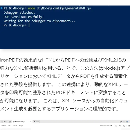
<
p
><
strong
>
Author
:<
/strong> 
${book.author}</
p
>
</
div
>
`;
});
  htmlContent 
+=
`
</
body
>
</
html
>
`;
IronPDFの効果的なHTMLからPDFへの変換及びXML2JSの
return
 htmlContent
;
}
強力なXML解析機能を用いることで、この方法はNode.jsアプ
リケーションにおいてXMLデータからPDFを作成する簡素化
// Main function to generate PDF
const
 generatePdf 
=
async
()
=>
{
された手段を提供します。 この連携により、動的なXMLデー
try
{
タを印刷可能で整形されたPDFドキュメントに変換すること
const
 parser 
=
await
 parseXml
(
'./e
xample.xml'
);
が可能になります。 これは、XMLソースからの自動化ドキュ
const
 htmlContent 
=
 generateHtml
(
p
メント生成を必要とするアプリケーションに理想的です。
arser
);
// Convert HTML to PDF
IronPdf
.
PdfDocument
.
fromHtml
(
htmlC