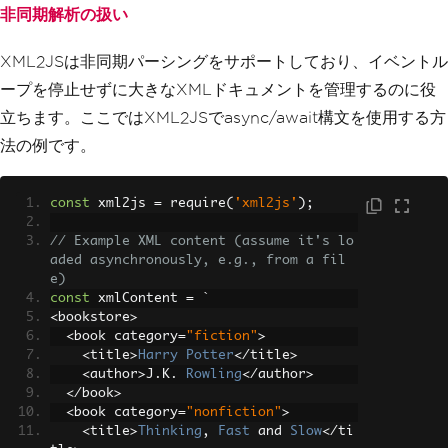
  trim
:
true
// Trims leading/trailin
非同期解析の扱い
g whitespace from text nodes
});
XML2JSは非同期パーシングをサポートしており、イベントル
// Parse XML content
ープを停止せずに大きなXMLドキュメントを管理するのに役
parser
.
parseString
(
xmlContent
,
(
err
,
 r
立ちます。ここではXML2JSでasync/await構文を使用する方
esult
)
=>
{
if
(
err
)
{
法の例です。
    console
.
error
(
'Error parsing XM
L:'
,
 err
);
return
;
const
 xml2js 
=
 require
(
'xml2js'
);
}
  console
.
log
(
'Parsed XML to JavaScrip
// Example XML content (assume it's lo
t object with options:'
,
 result
);
aded asynchronously, e.g., from a fil
});
e)
const
 xmlContent 
=
`
<
bookstore
>
<
book category
=
"fiction"
>
<
title
>
Harry
Potter
</
title
>
<
author
>
J
.
K
.
Rowling
</
author
>
</
book
>
<
book category
=
"nonfiction"
>
<
title
>
Thinking
,
Fast
 and 
Slow
</
ti