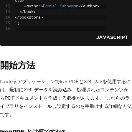
tle
>
<
author
>
Daniel
Kahneman
</
author
>
</
book
>
</
bookstore
>
`;
// Configure XML2JS parser
JAVASCRIPT
const
 parser 
=
new
 xml2js
.
Parser
();
// Async function to parse XML content
async
function
 parseXml
(
xmlContent
)
{
開始方法
try
{
const
 result 
=
await
 parser
.
parseS
tringPromise
(
xmlContent
);
    console
.
log
(
'Parsed XML to JavaScr
Node.jsアプリケーションでIronPDFとXML2JSを使用するに
ipt object (async):'
,
 result
);
は、最初にXMLデータを読み込み、処理されたコンテンツか
}
catch
(
err
)
{
    console
.
error
(
'Error parsing XML 
らPDFドキュメントを作成する必要があります。 これらのラ
(async):'
,
 err
);
イブラリをインストールし設定するのを手助けする詳細な方法
}
}
です。
// Call async function to parse XML co
ntent
IronPDF とは何ですか?