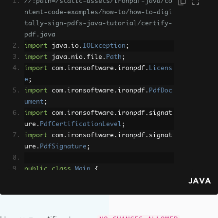
//:path=/static-assets/ironpdf-java/co
ntent-code-examples/how-to/how-to-digi
tally-sign-pdfs-java-tutorial/certify-
pdf.java
import
 java
.
io
.
IOException
;
import
 java
.
nio
.
file
.
Path
;
import
 com
.
ironsoftware
.
ironpdf
.
Licens
e
;
import
 com
.
ironsoftware
.
ironpdf
.
PdfDoc
ument
;
import
 com
.
ironsoftware
.
ironpdf
.
signat
ure
.
PdfCertificationLevel
;
import
 com
.
ironsoftware
.
ironpdf
.
signat
ure
.
PdfSignature
;
public
class
Main
{
JAVA
public
static
void
 main
(
String
[]
 a
rgs
)
throws
IOException
{
// Set the IronPDF license key
License
.
setLicenseKey
(
"IRONPDF