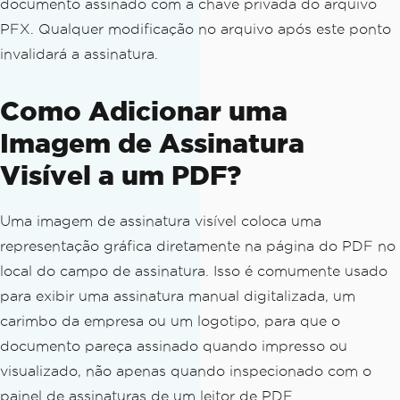
documento assinado com a chave privada do arquivo
fromFile
(
Path
.
of
(
"contract.pdf"
));
PFX. Qualquer modificação no arquivo após este ponto
// Construct the PdfSignature 
invalidará a assinatura.
with the certificate path and password
PdfSignature
 signature 
=
new
P
Como Adicionar uma
dfSignature
(
"certificate.pfx"
,
"passwo
rd123"
);
Imagem de Assinatura
Visível a um PDF?
// Set metadata that will appe
ar in the signature properties panel
        signature
.
setSigningContact
(
"J
Uma imagem de assinatura visível coloca uma
ane Doe"
);
representação gráfica diretamente na página do PDF no
        signature
.
setSigningLocation
local do campo de assinatura. Isso é comumente usado
(
"Austin, TX"
);
        signature
.
setSigningReason
(
"Co
para exibir uma assinatura manual digitalizada, um
ntract Approval"
);
carimbo da empresa ou um logotipo, para que o
documento pareça assinado quando impresso ou
// Embed the digital signature 
visualizado, não apenas quando inspecionado com o
in the PDF
painel de assinaturas de um leitor de PDF.
        pdf
.
signDigitalSignature
(
signa