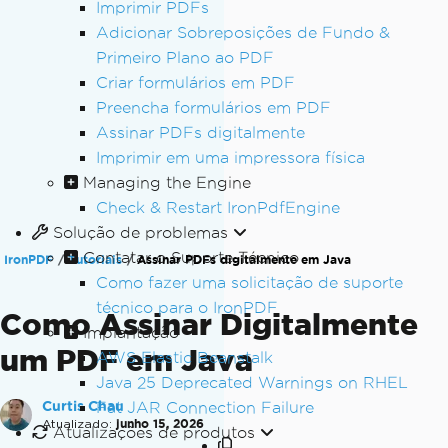
Imprimir PDFs
Adicionar Sobreposições de Fundo &
Primeiro Plano ao PDF
Criar formulários em PDF
Preencha formulários em PDF
Assinar PDFs digitalmente
Imprimir em uma impressora física
Managing the Engine
Check & Restart IronPdfEngine
Solução de problemas
Contatar o Suporte Técnico
IronPDF
Tutoriais
Assinar PDFs digitalmente em Java
Como fazer uma solicitação de suporte
técnico para o IronPDF
Como Assinar Digitalmente
Implantação
um PDF em Java
AWS Elastic Beanstalk
Java 25 Deprecated Warnings on RHEL
Curtis Chau
Fat JAR Connection Failure
Atualizado:
junho 15, 2026
Atualizações de produtos