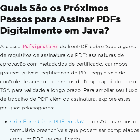
PdfSignature
 signature 
=
new
P
Quais São os Próximos
dfSignature
(
"certificate.pfx"
,
"passwo
Passos para Assinar PDFs
rd123"
);
Digitalmente em Java?
// Set signature metadata
        signature
.
setSigningContact
(
"F
A classe
do IronPDF cobre toda a gama
PdfSignature
inance Team"
);
        signature
.
setSigningLocation
de requisitos de assinatura de PDF: assinaturas de
(
"Seattle, WA"
);
aprovação com metadados de certificado, carimbos
        signature
.
setSigningReason
(
"In
gráficos visíveis, certificação de PDF com níveis de
voice Authorization"
);
controle de acesso e carimbos de tempo apoiados pelo
TSA para validade a longo prazo. Para ampliar seu fluxo
// Configure the timestamp: se
t the hash algorithm and TSA endpoint
de trabalho de PDF além da assinatura, explore estes
        signature
.
setTimestampHashAlgo
recursos relacionados:
rithm
(
PdfHashAlgorithm
.
SHA256
);
        signature
.
setTimestampUrl
(
"htt
Criar Formulários PDF em Java
: construa campos de
ps://freetsa.org/tsr"
);
formulário preenchíveis que podem ser completados
após um PDF ser certificado