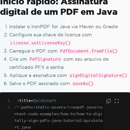
Início rápido: Assinatura
digital de um PDF em Java
Instalar o IronPDF for Java via Maven ou Gradle
Configure sua chave de licença com
License.setLicenseKey()
Carregue o PDF com
PdfDocument.fromFile()
Crie um
com seu arquivo de
PdfSignature
certificado PFX e senha
Aplique a assinatura com
signDigitalSignature()
Salve o PDF assinado com
saveAs()
:
title
=
Quickstart
//:path=/static-assets/ironpdf-java/co
ntent-code-examples/how-to/how-to-digi
tally-sign-pdfs-java-tutorial/quicksta
rt.java