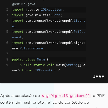
gnature.java
import
 java
.
io
.
IOException
;
import
 java
.
nio
.
file
.
Path
;
import
 com
.
ironsoftware
.
ironpdf
.
Licens
e
;
import
 com
.
ironsoftware
.
ironpdf
.
PdfDoc
ument
;
import
 com
.
ironsoftware
.
ironpdf
.
signat
ure
.
PdfSignature
;
public
class
Main
{
public
static
void
 main
(
String
[]
 a
rgs
)
throws
IOException
{
JAVA
// Set the IronPDF license key
License
.
setLicenseKey
(
"IRONPDF
-MYLICENSE-KEY-1EF01"
);
Após a conclusão de
, o PDF
signDigitalSignature()
// Load the PDF to sign
contém um hash criptográfico do conteúdo do
PdfDocument
 pdf 
=
PdfDocument
.