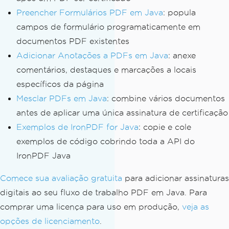
// Apply the digital signatur
Preencher Formulários PDF em Java
: popula
e; IronPDF will contact the TSA to obt
ain
campos de formulário programaticamente em
// and embed a timestamp token 
documentos PDF existentes
alongside the cryptographic signature
Adicionar Anotações a PDFs em Java
: anexe
        pdf
.
signDigitalSignature
(
signa
comentários, destaques e marcações a locais
ture
);
específicos da página
// Save the timestamped, signe
Mesclar PDFs em Java
: combine vários documentos
d PDF
antes de aplicar uma única assinatura de certificação
        pdf
.
saveAs
(
Path
.
of
(
"invoice-si
Exemplos de IronPDF for Java
: copie e cole
gned-timestamped.pdf"
));
exemplos de código cobrindo toda a API do
}
}
IronPDF Java
Comece sua avaliação gratuita
para adicionar assinaturas
digitais ao seu fluxo de trabalho PDF em Java. Para
comprar uma licença para uso em produção,
veja as
opções de licenciamento
.