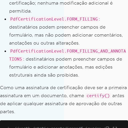
certificação; nenhuma modificação adicional é
ture
);
permitida.
// Save the signed PDF with th
:
PdfCertificationLevel.FORM_FILLING
e visible signature image embedded
destinatários podem preencher campos de
        pdf
.
saveAs
(
Path
.
of
(
"agreement-
formulário, mas não podem adicionar comentários,
signed.pdf"
));
anotações ou outras alterações.
}
PdfCertificationLevel.FORM_FILLING_AND_ANNOTA
}
: destinatários podem preencher campos de
TIONS
formulário e adicionar anotações, mas edições
estruturais ainda são proibidas.
Como uma assinatura de certificação deve ser a primeira
assinatura em um documento, chame
antes
certify()
de aplicar qualquer assinatura de aprovação de outras
partes.