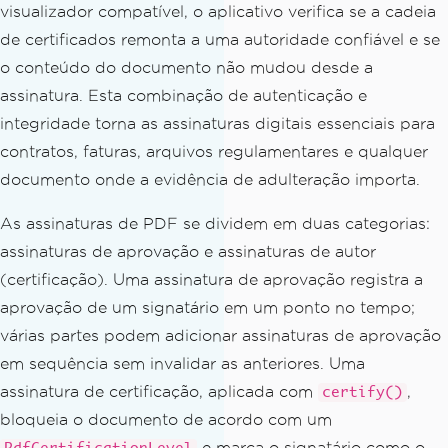
fromFile
(
Path
.
of
(
"document.pdf"
));
visualizador compatível, o aplicativo verifica se a cadeia
de certificados remonta a uma autoridade confiável e se
// Create a PdfSignature using 
o conteúdo do documento não mudou desde a
a PFX certificate file and its passwor
assinatura. Esta combinação de autenticação e
d
PdfSignature
 signature 
=
new
P
integridade torna as assinaturas digitais essenciais para
dfSignature
(
"certificate.pfx"
,
"passwo
contratos, faturas, arquivos regulamentares e qualquer
rd123"
);
documento onde a evidência de adulteração importa.
// Set signature metadata for 
As assinaturas de PDF se dividem em duas categorias:
audit trails
assinaturas de aprovação e assinaturas de autor
        signature
.
setSigningContact
(
"J
(certificação). Uma assinatura de aprovação registra a
ohn Smith"
);
        signature
.
setSigningLocation
aprovação de um signatário em um ponto no tempo;
(
"New York"
);
várias partes podem adicionar assinaturas de aprovação
        signature
.
setSigningReason
(
"Do
em sequência sem invalidar as anteriores. Uma
cument Approval"
);
assinatura de certificação, aplicada com
,
certify()
bloqueia o documento de acordo com um
// Apply the digital signature 
to the PDF
e marca o signatário como o