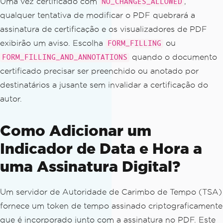
Uma vez certificado com
,
NO_CHANGES_ALLOWED
-MYLICENSE-KEY-1EF01"
);
qualquer tentativa de modificar o PDF quebrará a
assinatura de certificação e os visualizadores de PDF
// Load the PDF that will be c
ertified
exibirão um aviso. Escolha
ou
FORM_FILLING
PdfDocument
 pdf 
=
PdfDocument
.
quando o documento
FORM_FILLING_AND_ANNOTATIONS
fromFile
(
Path
.
of
(
"report.pdf"
));
certificado precisar ser preenchido ou anotado por
destinatários a jusante sem invalidar a certificação do
// Create the PdfSignature fro
autor.
m the author's certificate
PdfSignature
 signature 
=
new
P
dfSignature
(
"author-certificate.pfx"
,
Como Adicionar um
"password123"
);
Indicador de Data e Hora a
// Set author metadata for the 
uma Assinatura Digital?
certification signature
        signature
.
setSigningContact
(
"L
egal Department"
);
Um servidor de Autoridade de Carimbo de Tempo (TSA)
        signature
.
setSigningLocation
fornece um token de tempo assinado criptograficamente
(
"San Francisco, CA"
);
que é incorporado junto com a assinatura no PDF. Este