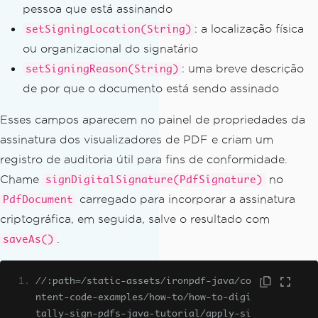
pessoa que está assinando
: a localização física
setSigningLocation(String)
ou organizacional do signatário
: uma breve descrição
setSigningReason(String)
de por que o documento está sendo assinado
Esses campos aparecem no painel de propriedades da
assinatura dos visualizadores de PDF e criam um
registro de auditoria útil para fins de conformidade.
Chame
no
signDigitalSignature(PdfSignature)
carregado para incorporar a assinatura
PdfDocument
criptográfica, em seguida, salve o resultado com
.
saveAs()
//:path=/static-assets/ironpdf-java/co
ntent-code-examples/how-to/how-to-digi
tally-sign-pdfs-java-tutorial/apply-si