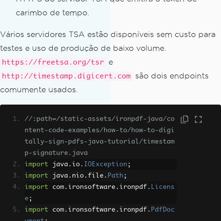
carimbo de tempo.
Vários servidores TSA estão disponíveis sem custo para
testes e uso de produção de baixo volume.
e
https://freetsa.org/tsr
são dois endpoints
http://timestamp.digicert.com
comumente usados.
//:path=/static-assets/ironpdf-java/co
ntent-code-examples/how-to/how-to-digi
tally-sign-pdfs-java-tutorial/timestam
p-signature.java
import
 java
.
io
.
IOException
;
import
 java
.
nio
.
file
.
Path
;
import
 com
.
ironsoftware
.
ironpdf
.
Licens
e
;
import
 com
.
ironsoftware
.
ironpdf
.
PdfDoc