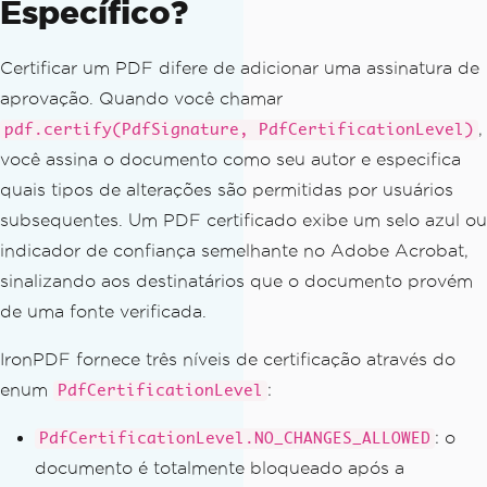
Específico?
rd123"
);
// Set signing metadata
Certificar um PDF difere de adicionar uma assinatura de
        signature
.
setSigningContact
(
"A
aprovação. Quando você chamar
lice Johnson"
);
,
pdf.certify(PdfSignature, PdfCertificationLevel)
        signature
.
setSigningLocation
(
"Chicago, IL"
);
você assina o documento como seu autor e especifica
        signature
.
setSigningReason
(
"Ag
quais tipos de alterações são permitidas por usuários
reement Authorization"
);
subsequentes. Um PDF certificado exibe um selo azul ou
indicador de confiança semelhante no Adobe Acrobat,
// Open the signature image fi
sinalizando aos destinatários que o documento provém
le and attach it to the signature
FileInputStream
 imageStream 
=
de uma fonte verificada.
new
FileInputStream
(
"signature.png"
);
        signature
.
setSignatureImage
(
im
IronPDF fornece três níveis de certificação através do
ageStream
);
enum
:
PdfCertificationLevel
// Apply the digital signature 
: o
PdfCertificationLevel.NO_CHANGES_ALLOWED
with the visible image to the PDF
documento é totalmente bloqueado após a
        pdf
.
signDigitalSignature
(
signa