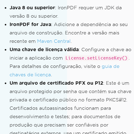
Java 8 ou superior
: IronPDF requer um JDK da
versão 8 ou superior.
IronPDF for Java
: Adicione a dependência ao seu
arquivo de construção. Encontre a versão mais
recente em
Maven Central
.
Uma chave de licença válida
: Configure a chave ao
iniciar a aplicação com
.
License.setLicenseKey()
Para detalhes de configuração, visite o
guia de
chaves de licença
.
Um arquivo de certificado PFX ou P12
: Este é um
arquivo protegido por senha que contém sua chave
privada e certificado público no formato PKCS#12.
Certificados autoassinados funcionam para
desenvolvimento e testes; para documentos de
produção que precisam ser confiáveis por
destinatários externos, use um certificado emitido