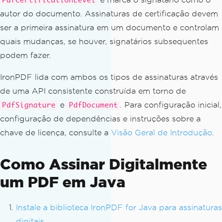
PdfCertificationLevel
        pdf
.
signDigitalSignature
(
signa
autor do documento. Assinaturas de certificação devem
ture
);
ser a primeira assinatura em um documento e controlam
quais mudanças, se houver, signatários subsequentes
// Save the signed PDF to a ne
w file
podem fazer.
        pdf
.
saveAs
(
Path
.
of
(
"signed.pd
IronPDF lida com ambos os tipos de assinaturas através
f"
));
}
de uma API consistente construída em torno de
}
e
. Para configuração inicial,
PdfSignature
PdfDocument
configuração de dependências e instruções sobre a
chave de licença, consulte a
Visão Geral de Introdução
.
Como Assinar Digitalmente
um PDF em Java
Instale a biblioteca IronPDF for Java para assinaturas
digitais