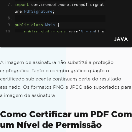
import
 com
.
ironsoftware
.
ironpdf
.
signat
ure
.
PdfSignature
;
public
class
Main
{
public
static
void
 main
(
String
[]
 a
JAVA
rgs
)
throws
IOException
{
// Set the IronPDF license key
License
.
setLicenseKey
(
"IRONPDF
-MYLICENSE-KEY-1EF01"
);
A imagem de assinatura não substitui a proteção
criptográfica; tanto o carimbo gráfico quanto o
// Load the PDF document to si
certificado subjacente continuam parte do resultado
gn
PdfDocument
 pdf 
=
PdfDocument
.
assinado. Os formatos PNG e JPEG são suportados para
fromFile
(
Path
.
of
(
"agreement.pdf"
));
a imagem de assinatura.
// Build the PdfSignature from 
Como Certificar um PDF Com
a PFX certificate
PdfSignature
 signature 
=
new
P
um Nível de Permissão
dfSignature
(
"certificate.pfx"
,
"passwo