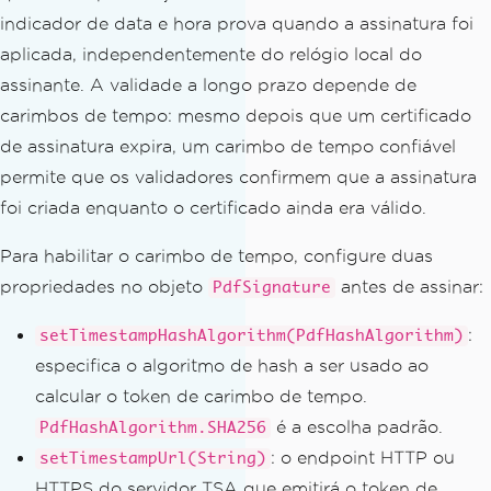
        signature
.
setSigningReason
(
"Of
indicador de data e hora prova quando a assinatura foi
ficial Publication"
);
aplicada, independentemente do relógio local do
// Certify the document with N
assinante. A validade a longo prazo depende de
O_CHANGES_ALLOWED to lock it completel
carimbos de tempo: mesmo depois que um certificado
y
de assinatura expira, um carimbo de tempo confiável
// Use FORM_FILLING to allow f
permite que os validadores confirmem que a assinatura
orm field input after certification
foi criada enquanto o certificado ainda era válido.
// Use FORM_FILLING_AND_ANNOTA
TIONS to also permit annotations
Para habilitar o carimbo de tempo, configure duas
        pdf
.
certify
(
signature
,
PdfCert
ificationLevel
.
NO_CHANGES_ALLOWED
);
propriedades no objeto
antes de assinar:
PdfSignature
// Save the certified PDF
:
setTimestampHashAlgorithm(PdfHashAlgorithm)
        pdf
.
saveAs
(
Path
.
of
(
"report-cer
especifica o algoritmo de hash a ser usado ao
tified.pdf"
));
calcular o token de carimbo de tempo.
}
é a escolha padrão.
PdfHashAlgorithm.SHA256
}
: o endpoint HTTP ou
setTimestampUrl(String)
HTTPS do servidor TSA que emitirá o token de