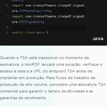
ument
;
import
 com
.
ironsoftware
.
ironpdf
.
signat
ure
.
PdfHashAlgorithm
;
import
 com
.
ironsoftware
.
ironpdf
.
signat
ure
.
PdfSignature
;
public
class
Main
{
JAVA
public
static
void
 main
(
String
[]
 a
rgs
)
throws
IOException
{
// Set the IronPDF license key
License
.
setLicenseKey
(
"IRONPDF
Quando o TSA está inacessível no momento da
-MYLICENSE-KEY-1EF01"
);
assinatura, o IronPDF lançará uma exceção; verifique o
acesso à rede e a URL do endpoint TSA antes de
// Load the PDF to sign with a 
timestamp
implantar em produção. Para fluxos de trabalho de
PdfDocument
 pdf 
=
PdfDocument
.
produção de alto volume, considere uma assinatura TSA
fromFile
(
Path
.
of
(
"invoice.pdf"
));
comercial para garantir o tempo de atividade e as
garantias de rendimento.
// Construct the PdfSignature 
from the certificate file