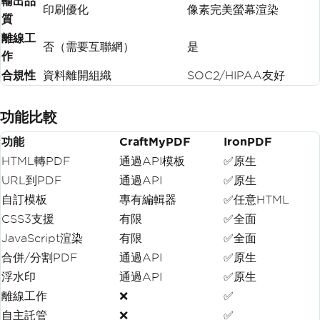
輸出品
印刷優化
像素完美螢幕渲染
質
離線工
否（需要互聯網）
是
作
合規性
資料離開組織
SOC2/HIPAA友好
功能比較
功能
CraftMyPDF
IronPDF
HTML轉PDF
通過API模板
✅原生
URL到PDF
通過API
✅原生
自訂模板
專有編輯器
✅任意HTML
CSS3支援
有限
✅全面
JavaScript渲染
有限
✅全面
合併/分割PDF
通過API
✅原生
浮水印
通過API
✅原生
離線工作
❌
✅
自主託管
❌
✅