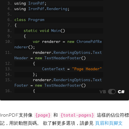
}
using 
IronPdf
;
});
using 
IronPdf
.
Rendering
;
var
 response 
=
 client
.
Execute
class
Program
(
request
);
{
File
.
WriteAllBytes
(
"document.p
static
void
Main
()
df"
,
 response
.
RawBytes
);
{
}
var
 renderer 
=
new
ChromePdfRe
}
nderer
();
        renderer
.
RenderingOptions
.
Text
Header
=
new
TextHeaderFooter
()
{
CenterText
=
"Page Header"
};
        renderer
.
RenderingOptions
.
Text
Footer
=
new
TextHeaderFooter
()
VB
C#
{
CenterText
=
"Page {page} 
of {total-pages}"
};
IronPDF支持像
和
這樣的佔位符標
{page}
{total-pages}
var
 pdf 
=
 renderer
.
RenderHtmlA
記，用於動態頁碼。 欲了解更多選項，請參見
頁眉和頁腳文
sPdf
(
"<h1>Document Content</h1>"
);