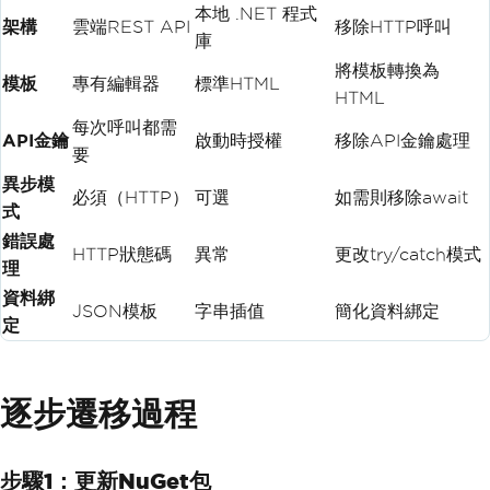
本地 .NET 程式
架構
雲端REST API
移除HTTP呼叫
庫
將模板轉換為
模板
專有編輯器
標準HTML
HTML
每次呼叫都需
API金鑰
啟動時授權
移除API金鑰處理
要
異步模
必須（HTTP）
可選
如需則移除await
式
錯誤處
HTTP狀態碼
異常
更改try/catch模式
理
資料綁
JSON模板
字串插值
簡化資料綁定
定
逐步遷移過程
步驟1：更新NuGet包