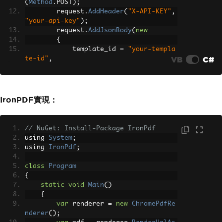
(
Method
.
POST
);
        request
.
AddHeader
(
"X-API-KEY"
,
"your-api-key"
);
        request
.
AddJsonBody
(
new
{
            template_id 
=
"your-templa
VB
C#
te-id"
,
            data 
=
new
{
                url 
=
"https://exampl
e.com"
IronPDF實現：
},
            export_type 
=
"file"
// "f
ile" returns binary PDF; "json" return
// NuGet: Install-Package IronPdf
s a CDN URL
using 
System
;
});
using 
IronPdf
;
var
 response 
=
 client
.
Execute
class
Program
(
request
);
{
File
.
WriteAllBytes
(
"webpage.pd
static
void
Main
()
f"
,
 response
.
RawBytes
);
{
}
var
 renderer 
=
new
ChromePdfRe
}
nderer
();