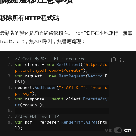
移除所有HTTP程式碼
最顯著的變化是消除網路依賴性。 IronPDF在本地運行—無需
RestClient，無API呼叫，無響應處理：
// CraftMyPDF - HTTP required
var
 client 
=
new
RestClient
(
"https://a
pi.craftmypdf.com/v1/create"
);
var
 request 
=
new
RestRequest
(
Method
.
P
OST
);
request
.
AddHeader
(
"X-API-KEY"
,
"your-a
pi-key"
);
var
 response 
=
await
 client
.
ExecuteAsy
nc
(
request
);
//IronPDF- no HTTP
var
 pdf 
=
 renderer
.
RenderHtmlAsPdf
(
htm
l
);
VB
C#