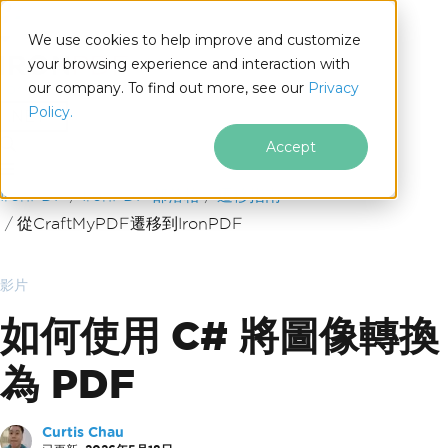
We use cookies to help improve and customize
your browsing experience and interaction with
our company. To find out more, see our
Privacy
for
Policy.
.NET
Accept
跳至頁尾內容
IronPDF
IronPDF 部落格
遷移指南
從CraftMyPDF遷移到IronPDF
影片
如何使用 C# 將圖像轉換
為 PDF
Curtis Chau