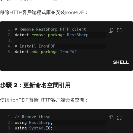
移除HTTP客戶端程式庫並安裝IronPDF：
# Remove RestSharp HTTP client
dotnet 
remove
package
RestSharp
# Install IronPDF
dotnet 
add
package
IronPdf
SHELL
步驟 2：更新命名空間引用
使用IronPDF替換HTTP客戶端命名空間：
// Remove these
using 
RestSharp
;
using 
System
.
IO
;