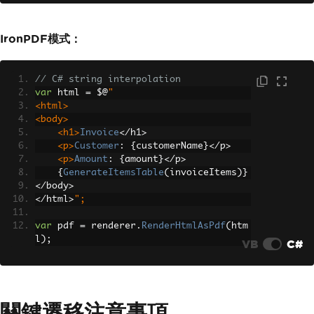
IronPDF模式：
// C# string interpolation
var
 html 
=
 $@
"
<html>
<body>
<h1>
Invoice
</
h1
>
<p>
Customer
:
{
customerName
}</
p
>
<p>
Amount
:
{
amount
}</
p
>
{
GenerateItemsTable
(
invoiceItems
)}
</
body
>
</
html
>
";
var
 pdf 
=
 renderer
.
RenderHtmlAsPdf
(
htm
l
);
VB
C#
關鍵遷移注意事項