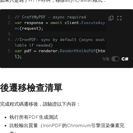
如果只是為了HTTP呼叫，移除async/await模式：
// CraftMyPDF - async required
var
 response 
=
await
 client
.
ExecuteAsy
nc
(
request
);
//IronPDF- sync by default (async avai
lable if needed)
var
 pdf 
=
 renderer
.
RenderHtmlAsPdf
(
htm
l
);
VB
C#
後遷移檢查清單
完成程式碼遷移後，請驗證以下內容：
執行所有PDF生成測試
比較輸出質量（IronPDF的Chromium引擎渲染像素完