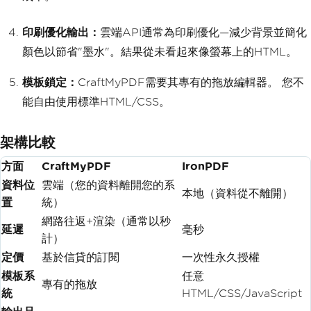
印刷優化輸出：
雲端API通常為印刷優化—減少背景並簡化
顏色以節省"墨水"。結果從未看起來像螢幕上的HTML。
模板鎖定：
CraftMyPDF需要其專有的拖放編輯器。 您不
能自由使用標準HTML/CSS。
架構比較
方面
CraftMyPDF
IronPDF
資料位
雲端（您的資料離開您的系
本地（資料從不離開）
置
統）
網路往返+渲染（通常以秒
延遲
毫秒
計）
定價
基於信貸的訂閱
一次性永久授權
模板系
任意
專有的拖放
統
HTML/CSS/JavaScript