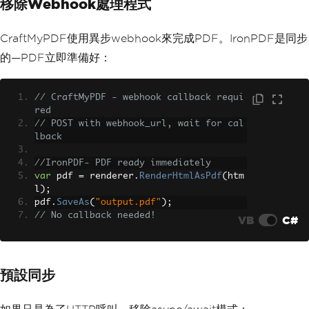
移除Webhook處理程式
CraftMyPDF使用異步webhook來完成PDF。IronPDF是同步
的—PDF立即準備好：
// CraftMyPDF - webhook callback requi
red
// POST with webhook_url, wait for cal
lback
//IronPDF- PDF ready immediately
var
 pdf 
=
 renderer
.
RenderHtmlAsPdf
(
htm
l
);
pdf
.
SaveAs
(
"output.pdf"
);
// No callback needed!
VB
C#
預設同步