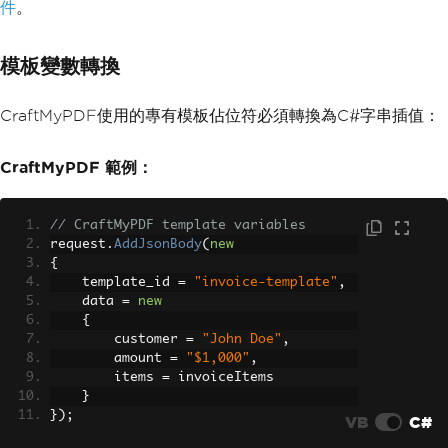
        pdf
.
SaveAs
(
"document.pdf"
);
件
。
}
}
模板變數轉換
CraftMyPDF使用的專有模板佔位符必須轉換為C#字串插值：
CraftMyPDF 範例：
// CraftMyPDF template variables
request
.
AddJsonBody
(
new
{
    template_id 
=
"invoice-template"
,
    data 
=
new
{
        customer 
=
"John Doe"
,
        amount 
=
"$1,000"
,
        items 
=
 invoiceItems
}
});
VB
C#