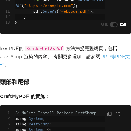
var
 pdf 
=
 renderer
.
RenderUrlAs
Pdf
(
"https://example.com"
);
        pdf
.
SaveAs
(
"webpage.pdf"
);
}
}
VB
C#
IronPDF的
方法捕捉完整網頁，包括
RenderUrlAsPdf
JavaScript渲染的內容。 有關更多選項，請參閱
URL轉PDF文
件
。
頭部和尾部
CraftMyPDF 的實施：
// NuGet: Install-Package RestSharp
using 
System
;
using 
RestSharp
;
using 
System
.
IO
;