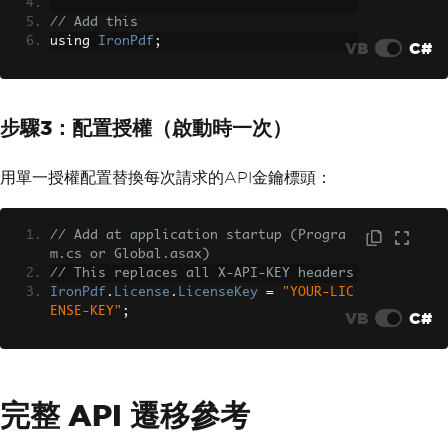
// Add this
using 
IronPdf
;
VB
C#
步驟3：配置授權（啟動時一次）
用單一授權配置替換每次請求的API金鑰標頭：
// Add at application startup (Progra
m.cs or Global.asax)
// This replaces all X-API-KEY headers
IronPdf
.
License
.
LicenseKey
=
"YOUR-LIC
ENSE-KEY"
;
VB
C#
完整 API 遷移參考