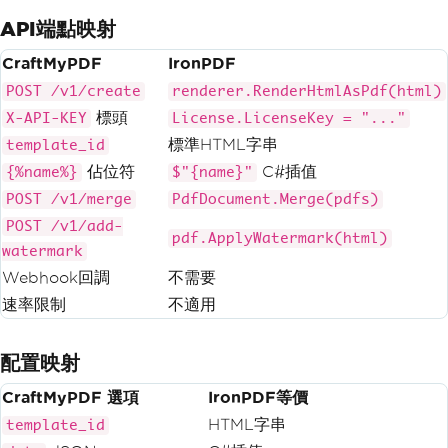
API端點映射
CraftMyPDF
IronPDF
POST /v1/create
renderer.RenderHtmlAsPdf(html)
標頭
X-API-KEY
License.LicenseKey = "..."
標準HTML字串
template_id
佔位符
C#插值
{%name%}
$"{name}"
POST /v1/merge
PdfDocument.Merge(pdfs)
POST /v1/add-
pdf.ApplyWatermark(html)
watermark
Webhook回調
不需要
速率限制
不適用
配置映射
CraftMyPDF 選項
IronPDF等價
HTML字串
template_id