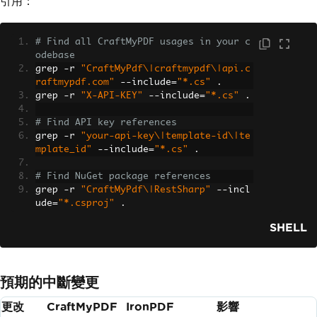
引用：
# Find all CraftMyPDF usages in your c
odebase
grep 
-
r 
"CraftMyPdf\|craftmypdf\|api.c
raftmypdf.com"
--
include
=
"*.cs"
.
grep 
-
r 
"X-API-KEY"
--
include
=
"*.cs"
.
# Find API key references
grep 
-
r 
"your-api-key\|template-id\|te
mplate_id"
--
include
=
"*.cs"
.
# Find NuGet package references
grep 
-
r 
"CraftMyPdf\|RestSharp"
--
incl
ude
=
"*.csproj"
.
SHELL
預期的中斷變更
更改
CraftMyPDF
IronPDF
影響