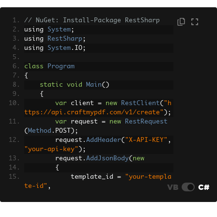
// NuGet: Install-Package RestSharp
using 
System
;
using 
RestSharp
;
using 
System
.
IO
;
class
Program
{
static
void
Main
()
{
var
 client 
=
new
RestClient
(
"h
ttps://api.craftmypdf.com/v1/create"
);
var
 request 
=
new
RestRequest
(
Method
.
POST
);
        request
.
AddHeader
(
"X-API-KEY"
,
"your-api-key"
);
        request
.
AddJsonBody
(
new
{
            template_id 
=
"your-templa
VB
C#
te-id"
,
            data 
=
new
{
                html 
=
"<h1>Hello Worl