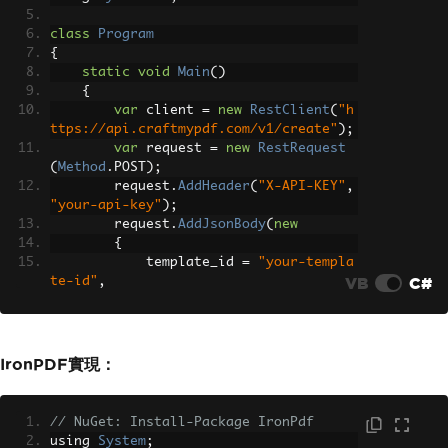
class
Program
{
static
void
Main
()
{
var
 client 
=
new
RestClient
(
"h
ttps://api.craftmypdf.com/v1/create"
);
var
 request 
=
new
RestRequest
(
Method
.
POST
);
        request
.
AddHeader
(
"X-API-KEY"
,
"your-api-key"
);
        request
.
AddJsonBody
(
new
{
            template_id 
=
"your-templa
VB
C#
te-id"
,
            data 
=
new
{
                html 
=
"<h1>Document C
ontent</h1>"
,
IronPDF實現：
                header 
=
"<div>Page He
ader</div>"
,
                footer 
=
"<div>Page {p
// NuGet: Install-Package IronPdf
age} of {total_pages}</div>"
using 
System
;