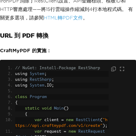
IronPDF消除了RestClient設置、API金鑰標頭、模板ID和
HTTP響應處理——將15行雲端操作縮減到4行本地程式碼。 有
關更多選項，請參閱
HTML轉PDF文件
。
URL 到 PDF 轉換
CraftMyPDF 的實施：
// NuGet: Install-Package RestSharp
using 
System
;
using 
RestSharp
;
using 
System
.
IO
;
class
Program
{
static
void
Main
()
{
var
 client 
=
new
RestClient
(
"h
ttps://api.craftmypdf.com/v1/create"
);
var
 request 
=
new
RestRequest