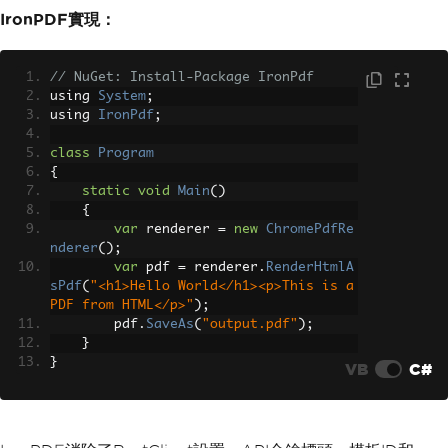
d</h1><p>This is a PDF from HTML</p>"
IronPDF實現：
}
});
// NuGet: Install-Package IronPdf
var
 response 
=
 client
.
Execute
using 
System
;
(
request
);
using 
IronPdf
;
File
.
WriteAllBytes
(
"output.pd
f"
,
 response
.
RawBytes
);
class
Program
}
{
}
static
void
Main
()
{
var
 renderer 
=
new
ChromePdfRe
nderer
();
var
 pdf 
=
 renderer
.
RenderHtmlA
sPdf
(
"<h1>Hello World</h1><p>This is a 
PDF from HTML</p>"
);
        pdf
.
SaveAs
(
"output.pdf"
);
}
}
VB
C#