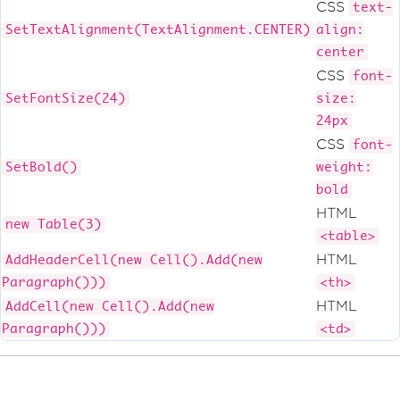
CSS
text-
SetTextAlignment(TextAlignment.CENTER)
align:
center
CSS
font-
SetFontSize(24)
size:
24px
CSS
font-
SetBold()
weight:
bold
HTML
new Table(3)
<table>
HTML
AddHeaderCell(new Cell().Add(new
Paragraph()))
<th>
HTML
AddCell(new Cell().Add(new
Paragraph()))
<td>