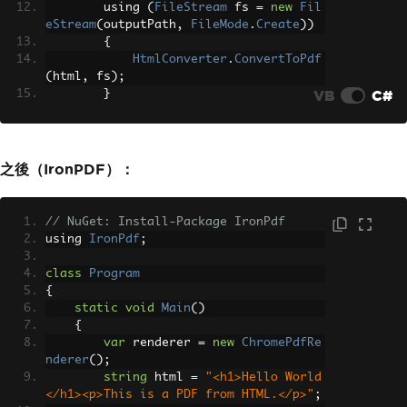
        using 
(
FileStream
 fs 
=
new
Fil
eStream
(
outputPath
,
FileMode
.
Create
))
{
HtmlConverter
.
ConvertToPdf
(
html
,
 fs
);
VB
C#
}
}
}
之後（IronPDF）：
// NuGet: Install-Package IronPdf
using 
IronPdf
;
class
Program
{
static
void
Main
()
{
var
 renderer 
=
new
ChromePdfRe
nderer
();
string
 html 
=
"<h1>Hello World
</h1><p>This is a PDF from HTML.</p>"
;