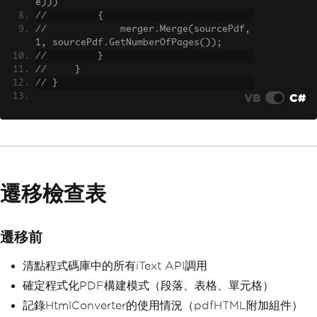
e)))
//         {
//             merger.Merge(sourcePdf, 
1, sourcePdf.GetNumberOfPages());
//         }
//     }
// }
VB
C#
//IronPDF(simple)
var
 merged 
=
PdfDocument
.
Merge
(
pdfDocu
ments
);
merged
.
SaveAs
(
"merged.pdf"
);
遷移檢查表
遷移前
清點程式碼庫中的所有iText API調用
確定程式化PDF構建模式（段落、表格、單元格）
記錄HtmlConverter的使用情況（pdfHTML附加組件）