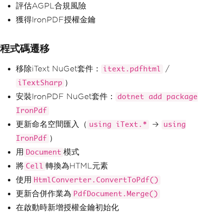
評估AGPL合規風險
獲得IronPDF授權金鑰
程式碼遷移
移除iText NuGet套件：
/
itext.pdfhtml
）
iTextSharp
安裝IronPDF NuGet套件：
dotnet add package
IronPdf
更新命名空間匯入（
→
using iText.*
using
）
IronPdf
用
模式
Document
將
轉換為HTML元素
Cell
使用
HtmlConverter.ConvertToPdf()
更新合併作業為
PdfDocument.Merge()
在啟動時新增授權金鑰初始化