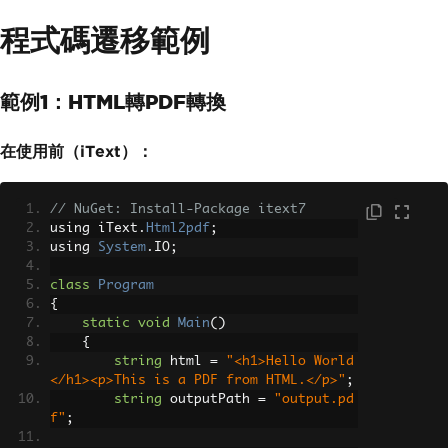
程式碼遷移範例
範例1：HTML轉PDF轉換
在使用前（iText）：
// NuGet: Install-Package itext7
using iText
.
Html2pdf
;
using 
System
.
IO
;
class
Program
{
static
void
Main
()
{
string
 html 
=
"<h1>Hello World
</h1><p>This is a PDF from HTML.</p>"
;
string
 outputPath 
=
"output.pd
f"
;