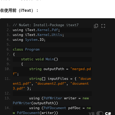
在使用前（iText）：
// NuGet: Install-Package itext7
using iText
.
Kernel
.
Pdf
;
using iText
.
Kernel
.
Utils
;
using 
System
.
IO
;
class
Program
{
static
void
Main
()
{
string
 outputPath 
=
"merged.pd
f"
;
string
[]
 inputFiles 
=
{
"docum
ent1.pdf"
,
"document2.pdf"
,
"document
3.pdf"
};
        using 
(
PdfWriter
 writer 
=
new
PdfWriter
(
outputPath
))
        using 
(
PdfDocument
 pdfDoc 
=
ne
VB
C#
w
PdfDocument
(
writer
))