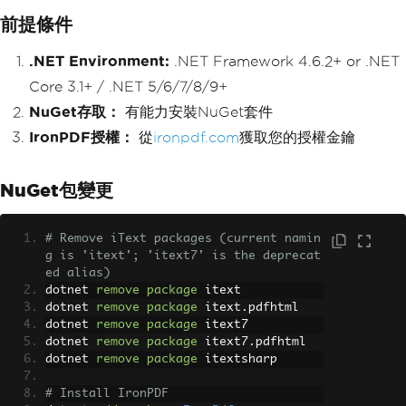
前提條件
.NET Environment:
.NET Framework 4.6.2+ or .NET
Core 3.1+ / .NET 5/6/7/8/9+
NuGet存取：
有能力安裝NuGet套件
IronPDF授權：
從
ironpdf.com
獲取您的授權金鑰
NuGet包變更
# Remove iText packages (current namin
g is 'itext'; 'itext7' is the deprecat
ed alias)
dotnet 
remove
package
 itext
dotnet 
remove
package
 itext
.
pdfhtml
dotnet 
remove
package
 itext7
dotnet 
remove
package
 itext7
.
pdfhtml
dotnet 
remove
package
 itextsharp
# Install IronPDF