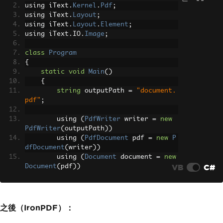
using iText
.
Kernel
.
Pdf
;
using iText
.
Layout
;
using iText
.
Layout
.
Element
;
using iText
.
IO
.
Image
;
class
Program
{
static
void
Main
()
{
string
 outputPath 
=
"document.
pdf"
;
        using 
(
PdfWriter
 writer 
=
new
PdfWriter
(
outputPath
))
        using 
(
PdfDocument
 pdf 
=
new
P
dfDocument
(
writer
))
        using 
(
Document
 document 
=
new
VB
C#
Document
(
pdf
))
{
            document
.
Add
(
new
Paragraph
(
"Sample PDF Document"
));
            document
.
Add
(
new
Paragraph
之後（IronPDF）：
(
"This document contains text and an i