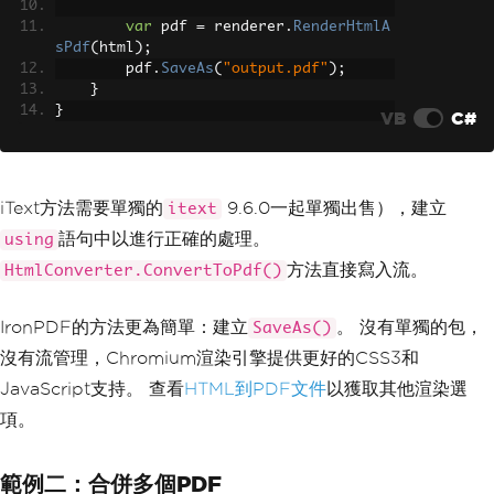
var
 pdf 
=
 renderer
.
RenderHtmlA
sPdf
(
html
);
        pdf
.
SaveAs
(
"output.pdf"
);
}
}
VB
C#
iText方法需要單獨的
9.6.0一起單獨出售），建立
itext
語句中以進行正確的處理。
using
方法直接寫入流。
HtmlConverter.ConvertToPdf()
IronPDF的方法更為簡單：建立
。 沒有單獨的包，
SaveAs()
沒有流管理，Chromium渲染引擎提供更好的CSS3和
JavaScript支持。 查看
HTML到PDF文件
以獲取其他渲染選
項。
範例二：合併多個PDF