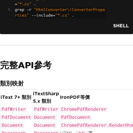
=
"*.cs"
.
grep 
-
r 
"HtmlConverter\|ConverterPrope
rties"
--
include
=
"*.cs"
.
SHELL
完整API參考
類別映射
iTextSharp
iText 7+ 類別
IronPDF等價
5.x 類別
PdfWriter
PdfWriter
ChromePdfRenderer
PdfDocument
Document
PdfDocument
Document
Document
ChromePdfRenderer.RenderHt