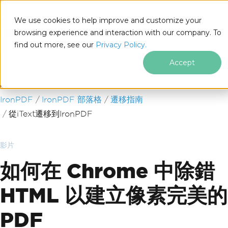
We use cookies to help improve and customize your
browsing experience and interaction with our company. To
find out more, see our
Privacy Policy.
for
.NET
Accept
跳至頁尾內容
IronPDF
IronPDF 部落格
遷移指南
從iText遷移到IronPDF
影片
如何在 Chrome 中除錯
HTML 以建立像素完美的
PDF