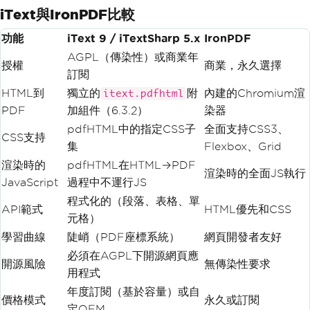
iText與IronPDF比較
功能
iText 9 / iTextSharp 5.x
IronPDF
AGPL（傳染性）或商業年
授權
商業，永久選擇
訂閱
HTML到
獨立的
附
內建的Chromium渲
itext.pdfhtml
PDF
加組件（6.3.2）
染器
pdfHTML中的指定CSS子
全面支持CSS3、
CSS支持
集
Flexbox、Grid
渲染時的
pdfHTML在HTML→PDF
渲染時的全面JS執行
JavaScript
過程中不運行JS
程式化的（段落、表格、單
API範式
HTML優先和CSS
元格）
學習曲線
陡峭（PDF座標系統）
網頁開發者友好
必須在AGPL下開源網頁應
開源風險
無傳染性要求
用程式
年度訂閱（基於容量）或自
價格模式
永久或訂閱
定OEM