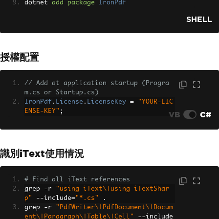
dotnet 
add
package
IronPdf
SHELL
授權配置
// Add at application startup (Progra
m.cs or Startup.cs)
IronPdf
.
License
.
LicenseKey
=
"YOUR-LIC
ENSE-KEY"
;
VB
C#
識別iText使用情況
# Find all iText references
grep 
-
r 
"using iText\|using iTextShar
p"
--
include
=
"*.cs"
.
grep 
-
r 
"PdfWriter\|PdfDocument\|Docum
ent\|Paragraph\|Table\|Cell"
--
include