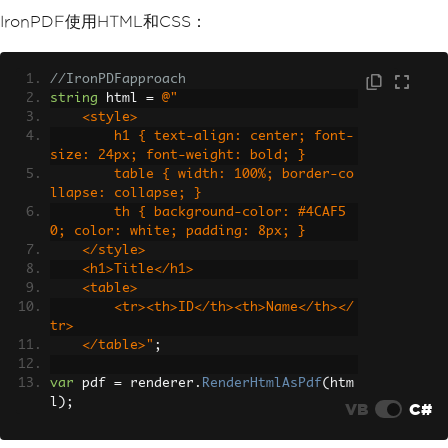
IronPDF使用HTML和CSS：
//IronPDFapproach
string
 html 
=
@"
    <style>
        h1 { text-align: center; font-
size: 24px; font-weight: bold; }
        table { width: 100%; border-co
llapse: collapse; }
        th { background-color: #4CAF5
0; color: white; padding: 8px; }
    </style>
    <h1>Title</h1>
    <table>
        <tr><th>ID</th><th>Name</th></
tr>
    </table>"
;
var
 pdf 
=
 renderer
.
RenderHtmlAsPdf
(
htm
l
);
VB
C#