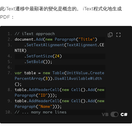
此iText遷移中最顯著的變化是概念的。 iText程式化地生成
PDF：
// iText approach
document
.
Add
(
new
Paragraph
(
"Title"
)
.
SetTextAlignment
(
TextAlignment
.
CE
NTER
)
.
SetFontSize
(
24
)
.
SetBold
());
var
 table 
=
new
Table
(
UnitValue
.
Create
PercentArray
(
3
)).
UseAllAvailableWidth
();
table
.
AddHeaderCell
(
new
Cell
().
Add
(
new
Paragraph
(
"ID"
)));
table
.
AddHeaderCell
(
new
Cell
().
Add
(
new
Paragraph
(
"Name"
)));
// ... many more lines
VB
C#