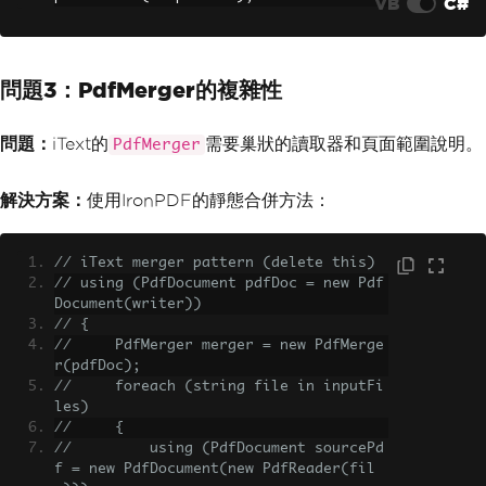
VB
C#
問題3：PdfMerger的複雜性
問題：
iText的
需要巢狀的讀取器和頁面範圍說明。
PdfMerger
解決方案：
使用IronPDF的靜態合併方法：
// iText merger pattern (delete this)
// using (PdfDocument pdfDoc = new Pdf
Document(writer))
// {
//     PdfMerger merger = new PdfMerge
r(pdfDoc);
//     foreach (string file in inputFi
les)
//     {
//         using (PdfDocument sourcePd
f = new PdfDocument(new PdfReader(fil