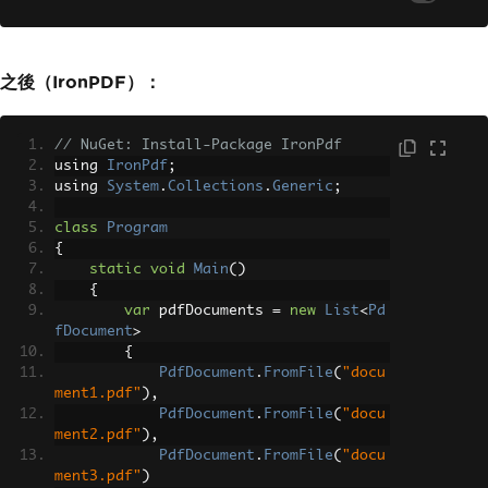
{
PdfMerger
 merger 
=
new
Pdf
Merger
(
pdfDoc
);
之後（IronPDF）：
foreach
(
string
 file 
in
 in
putFiles
)
{
// NuGet: Install-Package IronPdf
                using 
(
PdfDocument
 sou
using 
IronPdf
;
rcePdf 
=
new
PdfDocument
(
new
PdfReader
using 
System
.
Collections
.
Generic
;
(
file
)))
{
class
Program
                    merger
.
Merge
(
sourc
{
ePdf
,
1
,
 sourcePdf
.
GetNumberOfPages
static
void
Main
()
());
{
}
var
 pdfDocuments 
=
new
List
<
Pd
}
fDocument
>
}
{
}
PdfDocument
.
FromFile
(
"docu
}
ment1.pdf"
),
PdfDocument
.
FromFile
(
"docu
ment2.pdf"
),
PdfDocument
.
FromFile
(
"docu
ment3.pdf"
)