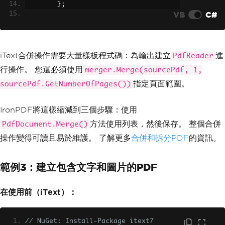
};
VB
C#
var
 merged 
=
PdfDocument
.
Merge
(
pdfDocuments
);
        merged
.
SaveAs
(
"merged.pdf"
);
}
iText合併操作需要大量樣板程式碼：為輸出建立
進
PdfReader
}
行操作。 您還必須使用
merger.Merge(sourcePdf, 1,
指定頁面範圍。
sourcePdf.GetNumberOfPages())
IronPDF將這樣縮減到三個步驟：使用
方法使用列表，然後保存。 整個合併
PdfDocument.Merge()
操作變得可讀且易於維護。 了解更多
合併和拆分PDF
的資訊。
範例3：建立包含文字和圖片的PDF
在使用前（iText）：
// NuGet: Install-Package itext7