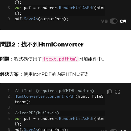
();
var
 pdf 
=
 renderer
.
RenderHtmlAsPdf
(
htm
l
);
pdf
.
SaveAs
(
outputPath
);
VB
C#
問題2：找不到HtmlConverter
問題：
程式碼使用了
附加組件中。
itext.pdfhtml
解決方案：
使用IronPDF的內建HTML渲染：
// iText (requires pdfHTML add-on)
HtmlConverter
.
ConvertToPdf
(
html
,
 fileS
tream
);
//IronPDF(built-in)
var
 pdf 
=
 renderer
.
RenderHtmlAsPdf
(
htm
l
);
pdf
.
SaveAs
(
outputPath
);