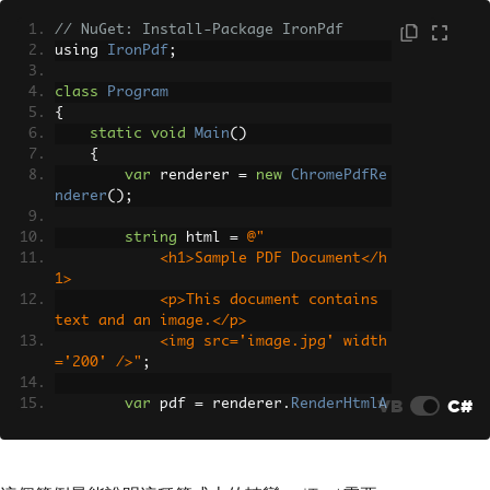
mage."
));
// NuGet: Install-Package IronPdf
Image
 img 
=
new
Image
(
Imag
using 
IronPdf
;
eDataFactory
.
Create
(
"image.jpg"
));
            img
.
SetWidth
(
200
);
class
Program
            document
.
Add
(
img
);
{
}
static
void
Main
()
}
{
}
var
 renderer 
=
new
ChromePdfRe
nderer
();
string
 html 
=
@"
            <h1>Sample PDF Document</h
1>
            <p>This document contains 
text and an image.</p>
            <img src='image.jpg' width
='200' />"
;
VB
C#
var
 pdf 
=
 renderer
.
RenderHtmlA
sPdf
(
html
);
        pdf
.
SaveAs
(
"document.pdf"
);
}
}