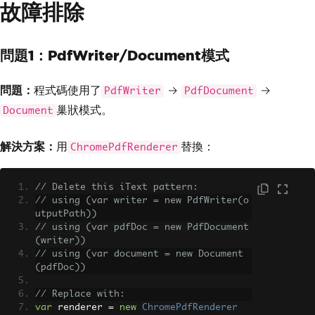
故障排除
問題1：PdfWriter/Document模式
問題：
程式碼使用了
→
→
PdfWriter
PdfDocument
巢狀模式。
Document
解決方案：
用
替換：
ChromePdfRenderer
// Delete this iText pattern:
// using (var writer = new PdfWriter(o
utputPath))
// using (var pdfDoc = new PdfDocument
(writer))
// using (var document = new Document
(pdfDoc))
// Replace with:
var
 renderer 
=
new
ChromePdfRenderer