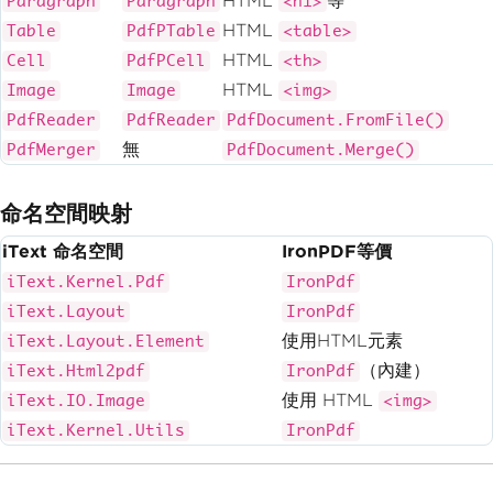
HTML
等
Paragraph
Paragraph
<h1>
HTML
Table
PdfPTable
<table>
HTML
Cell
PdfPCell
<th>
HTML
Image
Image
<img>
PdfReader
PdfReader
PdfDocument.FromFile()
無
PdfMerger
PdfDocument.Merge()
命名空間映射
iText 命名空間
IronPDF等價
iText.Kernel.Pdf
IronPdf
iText.Layout
IronPdf
使用HTML元素
iText.Layout.Element
（內建）
iText.Html2pdf
IronPdf
使用 HTML
iText.IO.Image
<img>
iText.Kernel.Utils
IronPdf