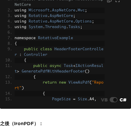
NetCore
using 
Microsoft
.
AspNetCore
.
Mvc
;
using 
Rotativa
.
AspNetCore
;
using 
Rotativa
.
AspNetCore
.
Options
;
using 
System
.
Threading
.
Tasks
;
namespace 
RotativaExample
{
public
class
HeaderFooterControlle
r
:
Controller
{
public
async
Task
<
IActionResul
t
>
GeneratePdfWithHeaderFooter
()
{
return
new
ViewAsPdf
(
"Repo
rt"
)
{
VB
C#
PageSize
=
Size
.
A4
,
// Margins(top, right, 
bottom, left)
PageMargins
=
new
Marg
ins
(
20
,
10
,
20
,
10
),
之後（IronPDF）：
CustomSwitches
=
"--he