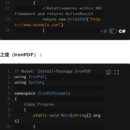
{
//Rotativaworks within MVC 
framework and returns ActionResult
return
new
UrlAsPdf
(
"http
s://www.example.com"
)
VB
C#
{
FileName
=
"webpage.pd
f"
,
PageSize
=
Rotativa
.
As
pNetCore
.
Options
.
Size
.
A4
,
之後（IronPDF）：
PageOrientation
=
Rota
tiva
.
AspNetCore
.
Options
.
Orientation
.
Po
rtrait
// NuGet: Install-Package IronPdf
};
using 
IronPdf
;
}
using 
System
;
}
}
namespace 
IronPdfExample
{
class
Program
{
static
void
Main
(
string
[]
 arg
s
)
{