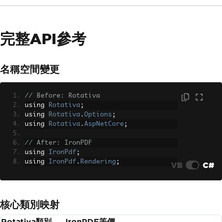
完整API參考
名稱空間變更
// Before: Rotativa
using 
Rotativa
;
using 
Rotativa
.
Options
;
using 
Rotativa
.
AspNetCore
;
// After: IronPDF
using 
IronPdf
;
using 
IronPdf
.
Rendering
;
VB
C#
核心類別映射
Rotativa類別
IronPDF等價