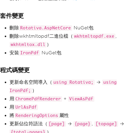
套件變更
刪除
NuGet包
Rotativa.AspNetCore
刪除wkhtmltopdf二進位檔（
,
wkhtmltopdf.exe
）
wkhtmltox.dll
安裝
NuGet包
IronPdf
程式碼變更
更新命名空間導入（
→
using Rotativa;
using
）
IronPdf;
用
+
ChromePdfRenderer
ViewAsPdf
用
UrlAsPdf
將
屬性
RenderingOptions
更新佔位符語法（
→
,
→
[page]
{page}
[topage]
）
{total-pages}