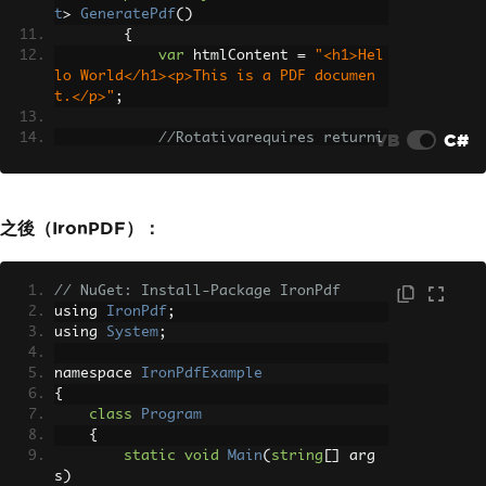
t
>
GeneratePdf
()
{
var
 htmlContent 
=
"<h1>Hel
lo World</h1><p>This is a PDF documen
t.</p>"
;
VB
C#
//Rotativarequires returni
ng a ViewAsPdf result from MVC control
ler
return
new
ViewAsPdf
()
{
之後（IronPDF）：
ViewName
=
"PdfView"
,
PageSize
=
Rotativa
.
As
pNetCore
.
Options
.
Size
.
A4
// NuGet: Install-Package IronPdf
};
using 
IronPdf
;
}
using 
System
;
}
}
namespace 
IronPdfExample
{
class
Program
{
static
void
Main
(
string
[]
 arg
s
)