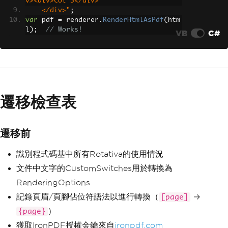
v><div>Col 3</div>
    </div>"
;
var
 pdf 
=
 renderer
.
RenderHtmlAsPdf
(
htm
l
);
// Works!
VB
C#
遷移檢查表
遷移前
識別程式碼基中所有Rotativa的使用情況
文件中文字的CustomSwitches用於轉換為
RenderingOptions
記錄頁眉/頁腳佔位符語法以進行轉換（
→
[page]
）
{page}
獲取IronPDF授權金鑰來自
ironpdf.com