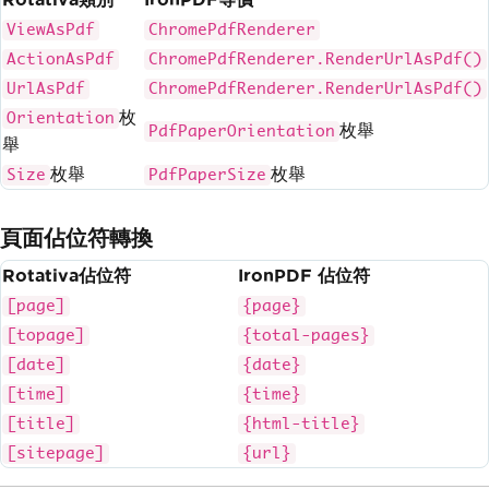
ViewAsPdf
ChromePdfRenderer
ActionAsPdf
ChromePdfRenderer.RenderUrlAsPdf()
UrlAsPdf
ChromePdfRenderer.RenderUrlAsPdf()
枚
Orientation
枚舉
PdfPaperOrientation
舉
枚舉
枚舉
Size
PdfPaperSize
頁面佔位符轉換
Rotativa佔位符
IronPDF 佔位符
[page]
{page}
[topage]
{total-pages}
[date]
{date}
[time]
{time}
[title]
{html-title}
[sitepage]
{url}