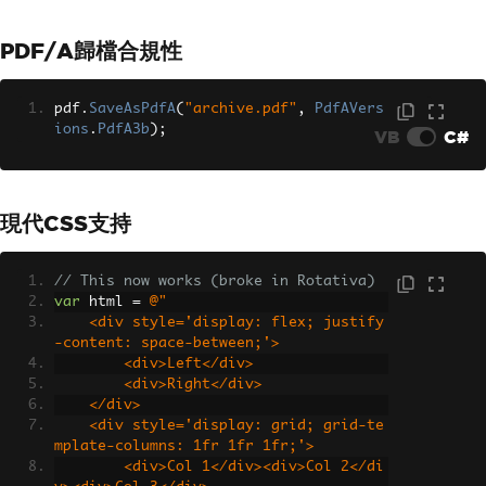
PDF/A歸檔合規性
pdf
.
SaveAsPdfA
(
"archive.pdf"
,
PdfAVers
ions
.
PdfA3b
);
VB
C#
現代CSS支持
// This now works (broke in Rotativa)
var
 html 
=
@"
    <div style='display: flex; justify
-content: space-between;'>
        <div>Left</div>
        <div>Right</div>
    </div>
    <div style='display: grid; grid-te
mplate-columns: 1fr 1fr 1fr;'>
        <div>Col 1</div><div>Col 2</di