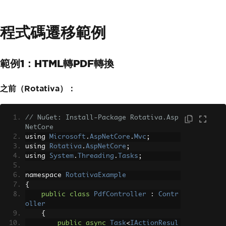
程式碼遷移範例
範例1：HTML轉PDF轉換
之前（Rotativa）：
// NuGet: Install-Package Rotativa.Asp
NetCore
using 
Microsoft
.
AspNetCore
.
Mvc
;
using 
Rotativa
.
AspNetCore
;
using 
System
.
Threading
.
Tasks
;
namespace 
RotativaExample
{
public
class
PdfController
:
Contr
oller
{
public
async
Task
<
IActionResul