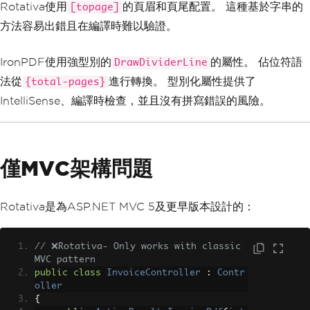
Rotativa使用
的頁眉和頁尾配置。 這種基於字串的
[topage]
            renderer
.
RenderingOptions
.
方法容易出錯且在編譯時難以驗證。
TextFooter
=
new
TextHeaderFooter
()
{
CenterText
=
"Page {pa
IronPDF使用強型別的
的屬性。 佔位符語
DrawDividerLine
ge} of {total-pages}"
,
法從
進行轉換。 型別化屬性提供了
DrawDividerLine
=
true
{total-pages}
};
IntelliSense、編譯時檢查，並且沒有拼寫錯誤的風險。
var
 htmlContent 
=
"<h1>Rep
ort Title</h1><p>Report content goes h
ere.</p>"
;
var
 pdf 
=
 renderer
.
RenderH
僅MVC架構問題
tmlAsPdf
(
htmlContent
);
            pdf
.
SaveAs
(
"report.pdf"
);
Rotativa是為ASP.NET MVC 5及更早版本設計的：
Console
.
WriteLine
(
"PDF wit
h headers and footers created successf
ully!"
);
// ❌Rotativa- Only works with classic 
}
MVC pattern
}
public
class
InvoiceController
:
Contr
}
oller
{