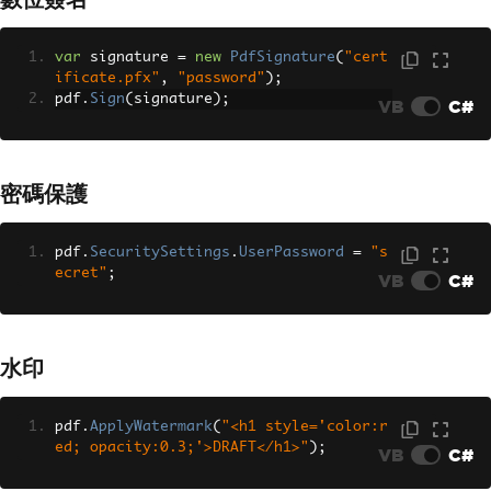
var
 signature 
=
new
PdfSignature
(
"cert
ificate.pfx"
,
"password"
);
pdf
.
Sign
(
signature
);
VB
C#
密碼保護
pdf
.
SecuritySettings
.
UserPassword
=
"s
ecret"
;
VB
C#
水印
pdf
.
ApplyWatermark
(
"<h1 style='color:r
ed; opacity:0.3;'>DRAFT</h1>"
);
VB
C#