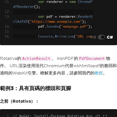
var
 renderer 
=
new
ChromeP
dfRenderer
();
var
 pdf 
=
 renderer
.
RenderU
rlAsPdf
(
"https://www.example.com"
);
            pdf
.
SaveAs
(
"webpage.pdf"
);
VB
C#
Console
.
WriteLine
(
"URL con
verted to PDF successfully!"
);
}
}
}
Rotativa的
。 IronPDF的
物
ActionResult
PdfDocument
件。 URL渲染使用現代Chromium代替wkhtmltopdf的脆弱和
過時的WebKit引擎。瞭解更多內容，請參閱我們的
教程
。
範例3：具有頁碼的標頭和頁腳
之前（Rotativa）：
// NuGet: Install-Package Rotativa.Asp