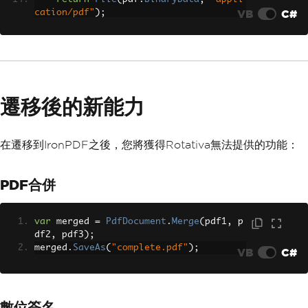
VB
C#
cation/pdf"
);
// Non-blocking, better scalabilit
y
}
遷移後的新能力
在遷移到IronPDF之後，您將獲得Rotativa無法提供的功能：
PDF合併
var
 merged 
=
PdfDocument
.
Merge
(
pdf1
,
 p
df2
,
 pdf3
);
merged
.
SaveAs
(
"complete.pdf"
);
VB
C#
數位簽名