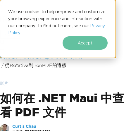
We use cookies to help improve and customize
your browsing experience and interaction with
our company. To find out more, see our
Privacy
for
Policy.
.NET
Accept
跳至頁尾內容
IronPDF
IronPDF 部落格
遷移指南
從Rotativa到IronPDF的遷移
影片
如何在 .NET Maui 中查
看 PDF 文件
Curtis Chau