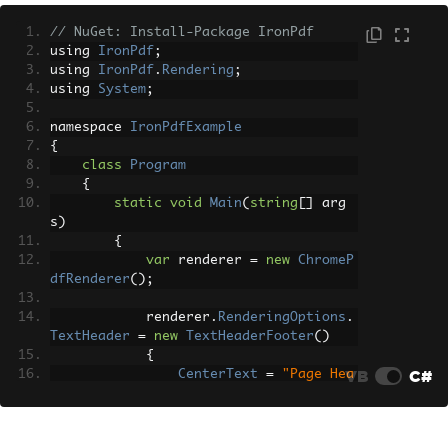
ader-center \"Page Header\" --footer-c
enter \"Page [page] of [topage]\""
// NuGet: Install-Package IronPdf
};
using 
IronPdf
;
}
using 
IronPdf
.
Rendering
;
}
using 
System
;
}
namespace 
IronPdfExample
{
class
Program
{
static
void
Main
(
string
[]
 arg
s
)
{
var
 renderer 
=
new
ChromeP
dfRenderer
();
            renderer
.
RenderingOptions
.
TextHeader
=
new
TextHeaderFooter
()
{
VB
C#
CenterText
=
"Page Hea
der"
,
DrawDividerLine
=
true
};