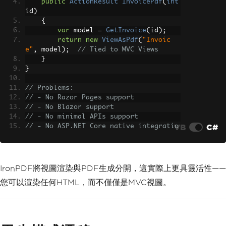
public
ActionResult
InvoicePdf
(
int
id
)
{
var
 model 
=
GetInvoice
(
id
);
return
new
ViewAsPdf
(
"Invoic
e"
,
 model
);
// Tied to MVC Views
}
}
// Problems:
// - No Razor Pages support
// - No Blazor support
// - No minimal APIs support
VB
C#
// - No ASP.NET Core native integratio
n
IronPDF將視圖渲染與PDF生成分開，這實際上更具靈活性——
您可以渲染任何HTML，而不僅僅是MVC視圖。