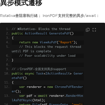
異步模式遷移
Rotativa會阻塞執行緒； IronPDF支持完整的異步/await：
// ❌Rotativa- Blocks the thread
public
ActionResult
GeneratePdf
()
{
return
new
ViewAsPdf
(
"Report"
);
// This blocks the request thread 
until PDF is complete
// Poor scalability under load
}
// ✅IronPDF-全面支持異步support
public
async
Task
<
IActionResult
>
Gener
atePdf
()
{
var
 renderer 
=
new
ChromePdfRender
er
();
var
 pdf 
=
await
 renderer
.
RenderHtm
lAsPdfAsync
(
html
);
return
File
(
pdf
.
BinaryData
,
"appli