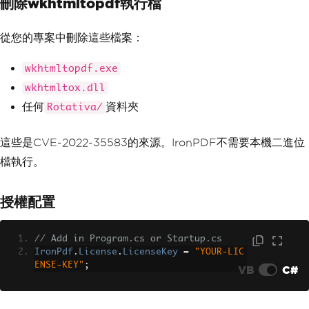
刪除wkhtmltopdf執行檔
從您的專案中刪除這些檔案：
wkhtmltopdf.exe
wkhtmltox.dll
任何
資料夾
Rotativa/
這些是CVE-2022-35583的來源。IronPDF不需要本機二進位
檔執行。
授權配置
// Add in Program.cs or Startup.cs
IronPdf
.
License
.
LicenseKey
=
"YOUR-LIC
ENSE-KEY"
;
VB
C#