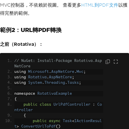
MVC控制器，不依賴於視圖。 查看更多
HTML到PDF文件
以獲
得完整的範例。
範例2：URL轉PDF轉換
之前（Rotativa）：
// NuGet: Install-Package Rotativa.Asp
NetCore
using 
Microsoft
.
AspNetCore
.
Mvc
;
using 
Rotativa
.
AspNetCore
;
using 
System
.
Threading
.
Tasks
;
namespace 
RotativaExample
{
public
class
UrlPdfController
:
Co
ntroller
{
public
async
Task
<
IActionResul
t
>
ConvertUrlToPdf
()