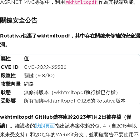
ASP.NET MVC專案中，利用
作為其後端功能。
wkhtmltopdf
關鍵安全公告
Rotativa包裹了wkhtmltopdf，其中存在關鍵未修補的安全漏
洞。
屬性
值
CVE ID
CVE-2022-35583
嚴重性
關鍵 (9.8/10)
攻擊向量
網路
狀態
無修補版本（wkhtmltopdf執行檔已存檔）
受影響
所有捆綁wkhtmltopdf 0.12.6的Rotativa版本
wkhtmltopdf GitHub儲存庫於2023年1月2日被存檔（僅
讀）。
維護者的
狀態頁面
指出該專案依賴於Qt 4（自2015年以
來未受支持）和2012年的WebKit分支，並明確警告不要使用不