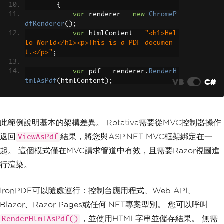
{
var
 renderer 
=
new
ChromeP
dfRenderer
();
var
 htmlContent 
=
"<h1>Hel
lo World</h1><p>This is a PDF documen
t.</p>"
;
var
 pdf 
=
 renderer
.
RenderH
VB
C#
tmlAsPdf
(
htmlContent
);
            pdf
.
SaveAs
(
"output.pdf"
);
Console
.
WriteLine
(
"PDF gen
erated successfully!"
);
此範例說明基本的架構差異。 Rotativa需要從MVC控制器操作
}
返回
結果，將您與ASP.NET MVC框架綁定在一
ViewAsPdf
}
}
起。 這個模式僅在MVC請求管道中有效，且需要Razor視圖進
行渲染。
IronPDF可以隨處運行：控制台應用程式、Web API、
Blazor、Razor Pages或任何.NET專案型別。 您可以呼叫
，並使用HTML字串並儲存結果。 無需
RenderHtmlAsPdf()