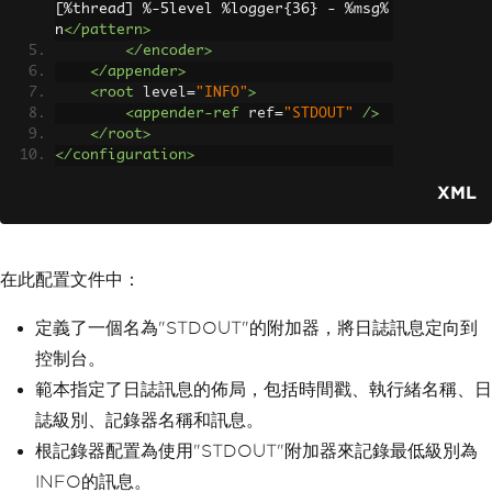
[%thread] %-5level %logger{36} - %msg%
n
</pattern>
</encoder>
</appender>
<root
level
=
"INFO"
>
<appender-ref
ref
=
"STDOUT"
/>
</root>
</configuration>
XML
在此配置文件中：
定義了一個名為"STDOUT"的附加器，將日誌訊息定向到
控制台。
範本指定了日誌訊息的佈局，包括時間戳、執行緒名稱、日
誌級別、記錄器名稱和訊息。
根記錄器配置為使用"STDOUT"附加器來記錄最低級別為
INFO的訊息。