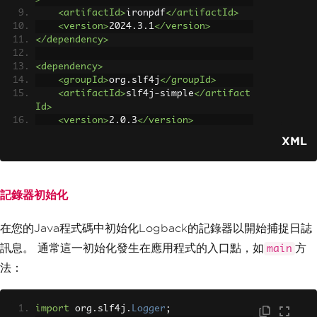
<artifactId>
ironpdf
</artifactId>
<version>
2024.3.1
</version>
</dependency>
<dependency>
<groupId>
org.slf4j
</groupId>
<artifactId>
slf4j-simple
</artifact
Id>
<version>
2.0.3
</version>
</dependency>
XML
記錄器初始化
在您的Java程式碼中初始化Logback的記錄器以開始捕捉日誌
訊息。 通常這一初始化發生在應用程式的入口點，如
方
main
法：
import
 org
.
slf4j
.
Logger
;