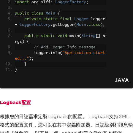
import
 org
.
slf4j
.
LoggerFactory
;
public
class
Main
{
private
static
final
Logger
 logger 
=
LoggerFactory
.
getLogger
(
Main
.
class
);
public
static
void
 main
(
String
[]
 a
rgs
)
{
// Add Logger Info message
        logger
.
info
(
"Application start
ed..."
);
}
}
JAVA
Logback配置
根據您的日誌需求定製Logback的配置。 Logback支持XML
格式的配置文件，您可以在其中定義附加器、日誌級別和訊息輸