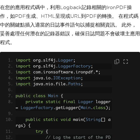
在您的應用程式碼中，利用Logback記錄相關的IronPDF操
作，如PDF生成、HTML呈現或URL到PDF的轉換。 在程式碼
中的關鍵點插入適當的日誌事件語句以捕捉相關資訊。 此外，
妥善處理任何潛在的記錄器錯誤，確保日誌問題不會破壞主應用
程式。
import
 org
.
slf4j
.
Logger
;
import
 org
.
slf4j
.
LoggerFactory
;
import
 com
.
ironsoftware
.
ironpdf
.*;
import
 java
.
io
.
IOException
;
import
 java
.
nio
.
file
.
Paths
;
public
class
Main
{
private
static
final
Logger
 logger 
=
LoggerFactory
.
getLogger
(
Main
.
class
);
public
static
void
 main
(
String
[]
 a
rgs
)
{
try
{
// Log the start of the PD