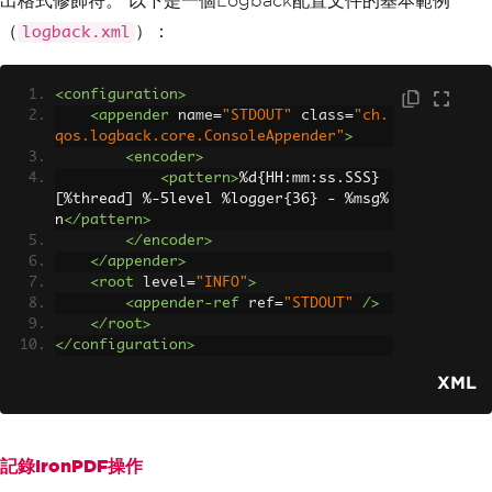
出格式修飾符。 以下是一個Logback配置文件的基本範例
（
）：
logback.xml
<configuration>
<appender
name
=
"STDOUT"
class
=
"ch.
qos.logback.core.ConsoleAppender"
>
<encoder>
<pattern>
%d{HH:mm:ss.SSS} 
[%thread] %-5level %logger{36} - %msg%
n
</pattern>
</encoder>
</appender>
<root
level
=
"INFO"
>
<appender-ref
ref
=
"STDOUT"
/>
</root>
</configuration>
XML
記錄IronPDF操作