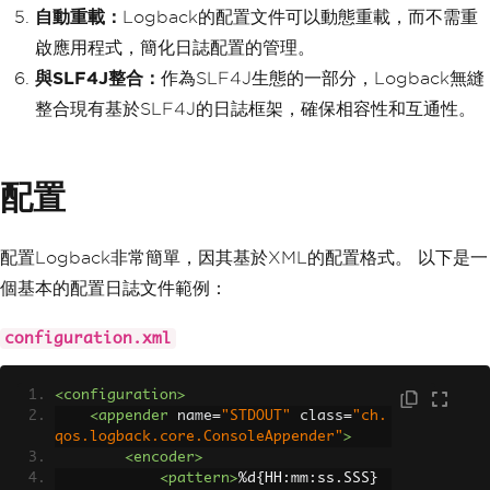
自動重載：
Logback的配置文件可以動態重載，而不需重
啟應用程式，簡化日誌配置的管理。
與SLF4J整合：
作為SLF4J生態的一部分，Logback無縫
整合現有基於SLF4J的日誌框架，確保相容性和互通性。
配置
配置Logback非常簡單，因其基於XML的配置格式。 以下是一
個基本的配置日誌文件範例：
configuration.xml
<configuration>
<appender
name
=
"STDOUT"
class
=
"ch.
qos.logback.core.ConsoleAppender"
>
<encoder>
<pattern>
%d{HH:mm:ss.SSS} 