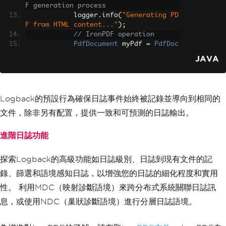
F generation process
            logger
.
info
(
"Generating PD
F from HTML content..."
);
// IronPDF operation
PdfDocument
 myPdf 
=
PdfDoc
ument
.
renderHtmlAsPdf
(
"<h1>Hello World
JAVA
</h1> Made with IronPDF!"
);
// Log the completion of t
he PDF generation process
            logger
.
info
(
"PDF generatio
Logback的預設行為確保日誌事件始終被記錄並導向到相同的
n completed."
);
// Save the PDF document w
文件，除非另有配置，提供一致和可預測的日誌輸出。
ith a file name output.pdf
            myPdf
.
saveAs
(
Paths
.
get
(
"ou
進階日誌功能
tput.pdf"
));
}
catch
(
Exception
 e
)
{
探索Logback的高級功能如日誌級別、日誌到現有文件的記
// Log any errors that occ
ur during the PDF generation process
錄、篩選和語境感知日誌，以增強您的日誌的細化程度和實用
            logger
.
error
(
"An error occ
性。 利用MDC（映射診斷語境）來跨分布式系統關聯日誌訊
urred while generating the PDF: "
,
 e
);
}
息，或使用NDC（巢狀診斷語境）進行分層日誌語境。
}
}