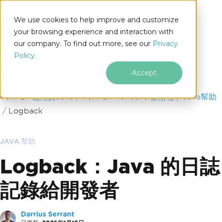
We use cookies to help improve and customize
your browsing experience and interaction with
our company. To find out more, see our
Privacy
for
Policy.
Java
Accept
跳至頁尾內容
IronPDF適用於Java
IronPDF for Java 部落格
Java幫助
Logback
JAVA 幫助
Logback：Java 的日誌
記錄給開發者
Darrius Serrant