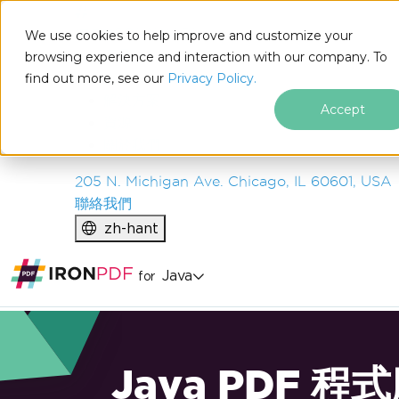
IRON
SOFTWARE
We use cookies to help improve and customize your
產品
browsing experience and interaction with our company. To
find out more, see our
企業
Privacy Policy.
解決方案
Accept
資源
關於我們
205 N. Michigan Ave. Chicago, IL 60601, USA
聯絡我們
zh-hant
Java
for
Java PDF 程