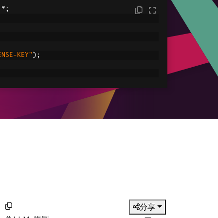
.*;
ENSE-KEY"
);
C:/tmp/IronPdfEngine.log"
));
ored in myPdf as type PdfDocument;
.
renderHtmlAsPdf
(
"<h1> ~Hello World~ </h1
le
ved.pdf"
));
分享