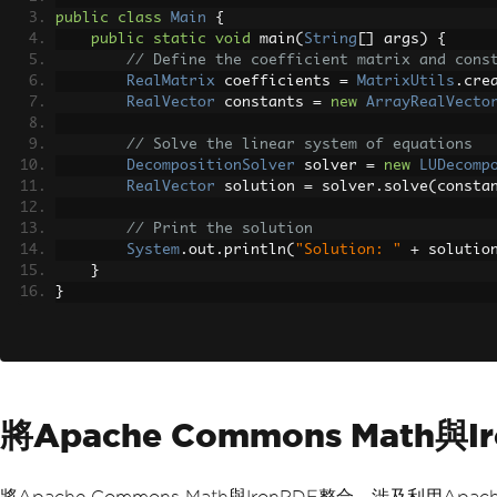
public
class
Main
{
public
static
void
 main
(
String
[]
 args
)
{
// Define the coefficient matrix and cons
RealMatrix
 coefficients 
=
MatrixUtils
.
cre
RealVector
 constants 
=
new
ArrayRealVecto
// Solve the linear system of equations
DecompositionSolver
 solver 
=
new
LUDecomp
RealVector
 solution 
=
 solver
.
solve
(
consta
// Print the solution
System
.
out
.
println
(
"Solution: "
+
 solutio
}
}
將Apache Commons Math與I
將Apache Commons Math與IronPDF整合，涉及利用