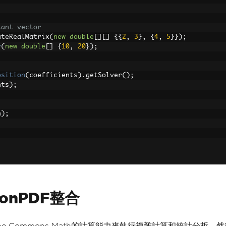
tant vector
ateRealMatrix
(
new
double
[][]
{{
2
,
3
},
{
4
,
5
}});
r
(
new
double
[]
{
10
,
20
});
osition
(
coefficients
).
getSolver
();
nts
);
n
);
ronPDF整合
Apache Commons Math的計算能力來執行複雜計算和統計分析