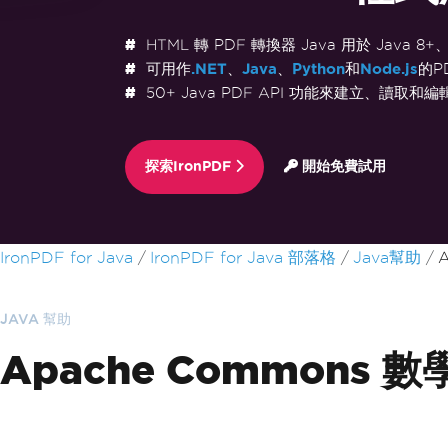
HTML 轉 PDF 轉換器 Java 用於 Java 8+、K
可用作
.NET
、
Java
、
Python
和
Node.js
的P
50+ Java PDF API 功能來建立、讀取和編輯
探索IronPDF
開始免費試用
跳至頁尾內容
IronPDF for Java
IronPDF for Java 部落格
Java幫助
A
JAVA 幫助
Apache Commons 數