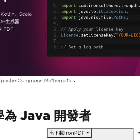
import
 com
.
ironsoftware
.
ironpdf
import
 java
.
io
.
IOException
;
otlin、Scala
import
 java
.
nio
.
file
.
Paths
;
DF生成器
 PDF
// Apply your license key
License
.
setLicenseKey
(
"YOUR-LIC
// Set a log path
Settings
.
setLogPath
(
Paths
.
get
(
"
// Render the HTML as a PDF. St
PdfDocument
 myPdf 
=
PdfDocument
> Made with IronPDF!"
);
pache Commons Mathematics
// Save the PdfDocument to a fi
myPdf
.
saveAs
(
Paths
.
get
(
"html_sa
學為 Java 開發者
下載IronPDF