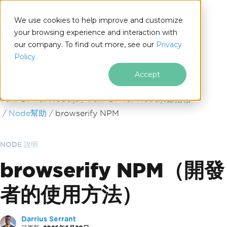
We use cookies to help improve and customize
your browsing experience and interaction with
our company. To find out more, see our
Privacy
for
Policy.
Node.js
Accept
跳至頁尾內容
IronPDF for Node.js
IronPDF for Node.js部落格
Node幫助
browserify NPM
NODE 說明
browserify NPM（開發
者的使用方法）
Darrius Serrant