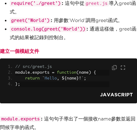
:
這句中從
導入greet函
require('./greet')
greet.js
式。
:
用參數'World'調用greet函式。
greet('World')
:
通過這樣做，greet函
console.log(greet('World'))
式的結果被記錄到控制台。
建立一個模組文件
// src/greet.js
module
.
exports 
=
function
(
name
)
{
return
`
Hello
,
 $
{
name
}!`;
};
JAVASCRIPT
:
這句句子導出了一個接收name參數並返回
module.exports
問候字串的函式。