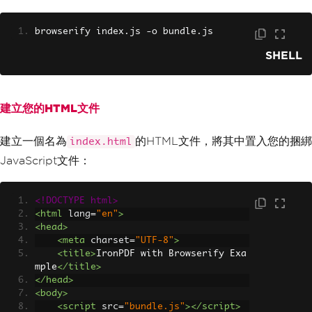
browserify index
.
js 
-
o bundle
.
js
SHELL
建立您的HTML文件
建立一個名為
的HTML文件，將其中置入您的捆綁
index.html
JavaScript文件：
<!DOCTYPE html>
<html
lang
=
"en"
>
<head>
<meta
charset
=
"UTF-8"
>
<title>
IronPDF with Browserify Exa
mple
</title>
</head>
<body>
<script
src
=
"bundle.js"
></script>