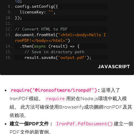
ig
;
config
.
setConfig
({
  licenseKey
:
""
,
});
// Convert HTML to PDF
document
.
fromHtml
(
"<html><body>Hello I
ronPDF!</body></html>"
)
.
then
(
async
(
result
)
=>
{
// Save in directory path
    result
.
saveAs
(
'output.pdf'
);
})
JAVASCRIPT
.
catch
((
r
)
=>
{
    console
.
log
(
r
);
});
:
這導入了
require('@ironsoftware/ironpdf')
IronPDF模組。
用於在Node.js環境中載入模
require
組。 此方法可確保使用Browserify成功捆綁IronPDF及其
依賴項。
建立一個PDF文件：
建立一個
IronPdf.PdfDocument()
PDF文件的新實例。