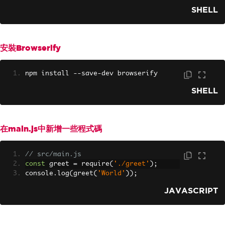
SHELL
安裝Browserify
npm install 
--
save
-
dev browserify
SHELL
在main.js中新增一些程式碼
// src/main.js
const
 greet 
=
 require
(
'./greet'
);
console
.
log
(
greet
(
'World'
));
JAVASCRIPT