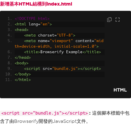
新增基本HTML結構到index.html
<!DOCTYPE html>
<html
lang
=
"en"
>
<head>
<meta
charset
=
"UTF-8"
>
<meta
name
=
"viewport"
content
=
"wid
th=device-width, initial-scale=1.0"
>
<title>
Browserify Example
</title>
</head>
<body>
<script
src
=
"bundle.js"
></script>
</body>
</html>
HTML
:
這個腳本標籤中包
<script src="bundle.js"></script>
含了由Browserify開發的JavaScript文件。