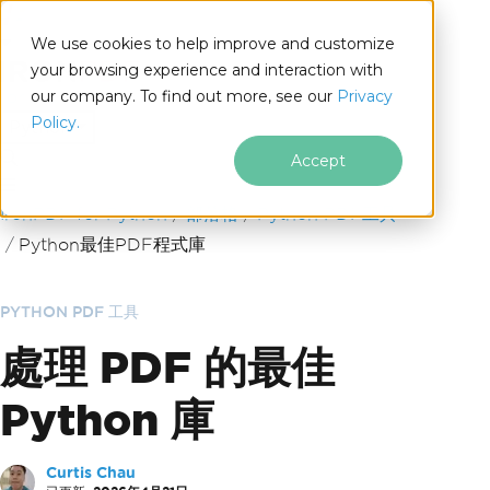
We use cookies to help improve and customize
your browsing experience and interaction with
our company. To find out more, see our
Privacy
for
Policy.
Python
Accept
跳至頁尾內容
IronPDF for Python
部落格
Python PDF工具
Python最佳PDF程式庫
PYTHON PDF 工具
處理 PDF 的最佳
Python 庫
Curtis Chau