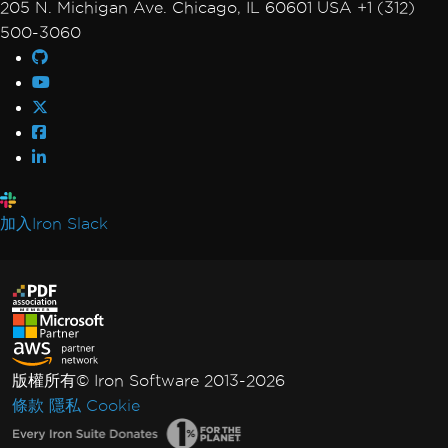
205 N. Michigan Ave. Chicago, IL 60601 USA +1 (312)
500-3060
加入Iron Slack
版權所有© Iron Software 2013-2026
條款
隱私
Cookie