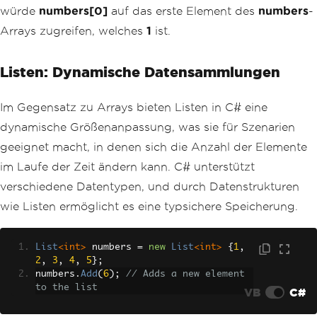
würde
numbers[0]
auf das erste Element des
numbers
-
Arrays zugreifen, welches
1
ist.
Listen: Dynamische Datensammlungen
Im Gegensatz zu Arrays bieten Listen in C# eine
dynamische Größenanpassung, was sie für Szenarien
geeignet macht, in denen sich die Anzahl der Elemente
im Laufe der Zeit ändern kann. C# unterstützt
verschiedene Datentypen, und durch Datenstrukturen
wie Listen ermöglicht es eine typsichere Speicherung.
List
<int>
 numbers 
=
new
List
<int>
{
1
,
2
,
3
,
4
,
5
};
numbers
.
Add
(
6
);
// Adds a new element 
to the list
VB
C#