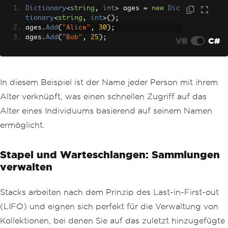
Dictionary
<
string
,
int
>
 ages 
=
new
Dic
tionary
<
string
,
int
>();
ages
.
Add
(
"Alice"
,
30
);
ages
.
Add
(
"Bob"
,
25
);
VB
C#
In diesem Beispiel ist der Name jeder Person mit ihrem
Alter verknüpft, was einen schnellen Zugriff auf das
Alter eines Individuums basierend auf seinem Namen
ermöglicht.
Stapel und Warteschlangen: Sammlungen
verwalten
Stacks arbeiten nach dem Prinzip des Last-in-First-out
(LIFO) und eignen sich perfekt für die Verwaltung von
Kollektionen, bei denen Sie auf das zuletzt hinzugefügte