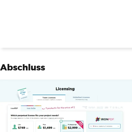
foreach
(
var
 customer 
in
 custo
mers
)
{
            htmlContent 
+=
 $
"<li>{cust
omer.Name} - {customer.Email}</li>"
;
}
        htmlContent 
+=
"</ul>"
;
// Convert HTML to PDF
var
 pdf 
=
 renderer
.
RenderHtmlA
sPdf
(
htmlContent
);
Abschluss
// Save the PDF document
        pdf
.
SaveAs
(
"CustomerList.pd
f"
);
}
}