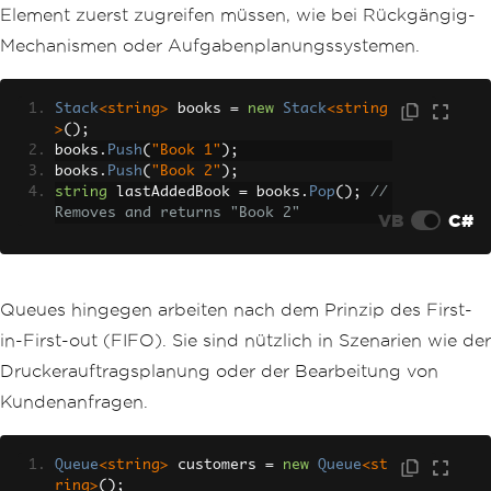
Element zuerst zugreifen müssen, wie bei Rückgängig-
Mechanismen oder Aufgabenplanungssystemen.
Stack
<string>
 books 
=
new
Stack
<string
>
();
books
.
Push
(
"Book 1"
);
books
.
Push
(
"Book 2"
);
string
 lastAddedBook 
=
 books
.
Pop
();
// 
Removes and returns "Book 2"
VB
C#
Queues hingegen arbeiten nach dem Prinzip des First-
in-First-out (FIFO). Sie sind nützlich in Szenarien wie der
Druckerauftragsplanung oder der Bearbeitung von
Kundenanfragen.
Queue
<string>
 customers 
=
new
Queue
<st
ring>
();