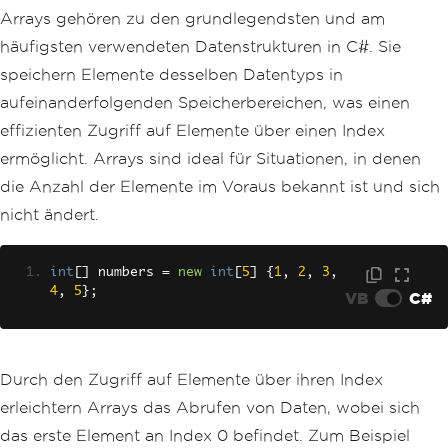
Arrays gehören zu den grundlegendsten und am
häufigsten verwendeten Datenstrukturen in C#. Sie
speichern Elemente desselben Datentyps in
aufeinanderfolgenden Speicherbereichen, was einen
effizienten Zugriff auf Elemente über einen Index
ermöglicht. Arrays sind ideal für Situationen, in denen
die Anzahl der Elemente im Voraus bekannt ist und sich
nicht ändert.
int
[]
 numbers 
=
new
int
[
5
]
{
1
,
2
,
3
,
4
,
5
};
VB
C#
Durch den Zugriff auf Elemente über ihren Index
erleichtern Arrays das Abrufen von Daten, wobei sich
das erste Element an Index 0 befindet. Zum Beispiel