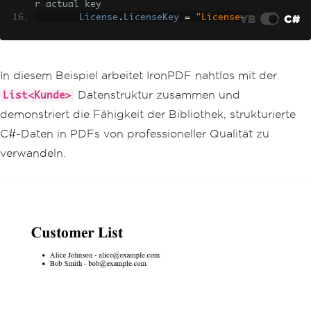
r actual key
VB
C#
License
.
LicenseKey
=
"License-
Key"
;
// Create a list of customers
List
<
Customer
>
 customers 
=
new
In diesem Beispiel arbeitet IronPDF nahtlos mit der
List
<
Customer
>
Datenstruktur zusammen und
List<Kunde>
{
new
Customer
{
Name
=
"Ali
demonstriert die Fähigkeit der Bibliothek, strukturierte
ce Johnson"
,
Email
=
"alice@example.co
C#-Daten in PDFs von professioneller Qualität zu
m"
},
new
Customer
{
Name
=
"Bob 
verwandeln.
Smith"
,
Email
=
"bob@example.com"
}
};
// Initialize the HTML to PDF 
converter
var
 renderer 
=
new
ChromePdfRe
nderer
();
// Generate HTML content from 
the list of customers
var
 htmlContent 
=
"<h1>Custome
r List</h1><ul>"
;