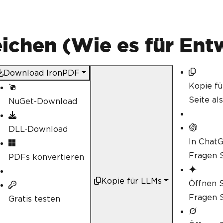
chen (Wie es für Entw
Download IronPDF
Kopie f
Seite al
NuGet-Download
DLL-Download
In Chat
Fragen S
PDFs konvertieren
Kopie für LLMs
Öffnen S
Fragen S
Gratis testen