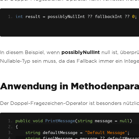
int
 result 
=
 possiblyNullInt 
??
 fallbackInt 
??
0
;
In diesem Beispiel, wenn
possiblyNullInt
null ist, überpr
Nullable-Typ sein muss, da das Fallback immer ein Integer
Anwendung in Methodenpar
Der Doppel-Fragezeichen-Operator ist besonders nützl
public
void
PrintMessage
(
string
 message 
=
null
)
{
string
 defaultMessage 
=
"Default Message"
;
string
 finalMessage 
=
 message 
??
 defaultMessa