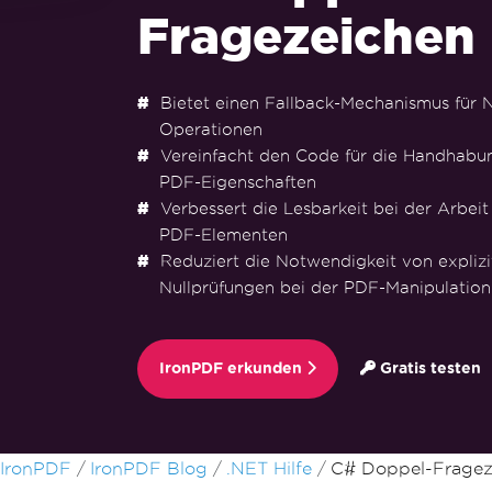
Fragezeichen
Bietet einen Fallback-Mechanismus für N
Operationen
Vereinfacht den Code für die Handhabun
PDF-Eigenschaften
Verbessert die Lesbarkeit bei der Arbeit 
PDF-Elementen
Reduziert die Notwendigkeit von explizi
Nullprüfungen bei der PDF-Manipulation
IronPDF erkunden
Gratis testen
Zum Fußzeileninhalt springen
IronPDF
IronPDF Blog
.NET Hilfe
C# Doppel-Fragez