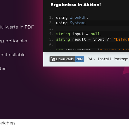
Ergebnisse in Aktion!
using 
IronPdf
;
using 
System
;
ullwerte in PDF-
string
 input 
=
null
;
string
 result 
=
 input 
??
"Defau
g optionaler
var
 htmlContent 
=
 $
"<h1>Null-Co
mit nullable
lt is: {result}</p>"
;
Install-Package
// Initialize ChromePdfRenderer
ten
var
 renderer 
=
new
ChromePdfRen
// Render the HTML content as P
var
 pdfDocument 
=
 renderer
.
Rend
// Save the PDF file
pdfDocument
.
SaveAs
(
"NullCoalesc
Console
.
WriteLine
(
"PDF saved as
eichen