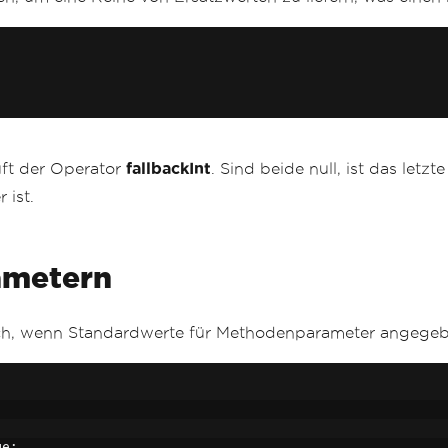
üft der Operator
fallbackInt
. Sind beide null, ist das letz
 ist.
ametern
ich, wenn Standardwerte für Methodenparameter angege
ge
;