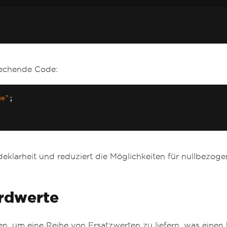
rechende Code:
ue"
;
eklarheit und reduziert die Möglichkeiten für nullbezoge
rdwerte
, um eine Reihe von Ersatzwerten zu liefern, was einen 