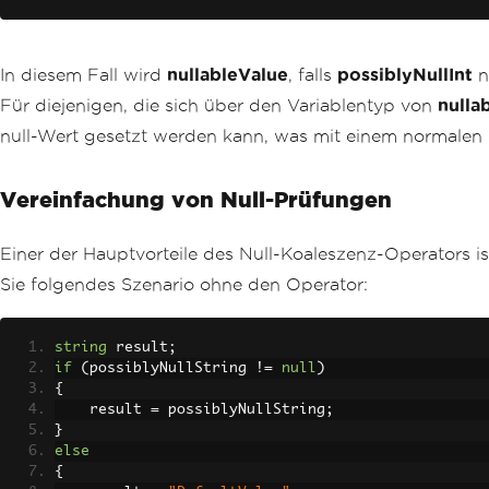
In diesem Fall wird
nullableValue
, falls
possiblyNullInt
n
Für diejenigen, die sich über den Variablentyp von
nulla
null-Wert gesetzt werden kann, was mit einem normalen I
Vereinfachung von Null-Prüfungen
Einer der Hauptvorteile des Null-Koaleszenz-Operators i
Sie folgendes Szenario ohne den Operator:
string
 result
;
if
(
possiblyNullString 
!=
null
)
{
    result 
=
 possiblyNullString
;
}
else
{