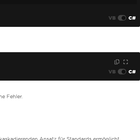
VB
C#
VB
C#
ne Fehler.
kaskadierenden Ansatz für Standards ermöglicht.