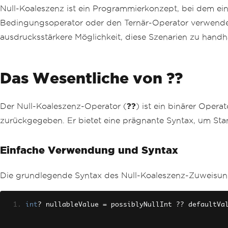
Null-Koaleszenz ist ein Programmierkonzept, bei dem ein 
Bedingungsoperator oder den Ternär-Operator verwendet,
ausdrucksstärkere Möglichkeit, diese Szenarien zu hand
Das Wesentliche von ??
Der Null-Koaleszenz-Operator (
??
) ist ein binärer Opera
zurückgegeben. Er bietet eine prägnante Syntax, um Stan
Einfache Verwendung und Syntax
Die grundlegende Syntax des Null-Koaleszenz-Zuweisung
int
?
 nullableValue 
=
 possiblyNullInt 
??
 defaultVa