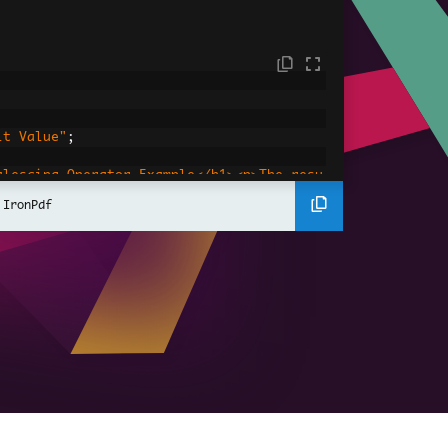
lt Value"
;
alescing Operator Example</h1><p>The resu
 IronPdf
derer
();
DF
erHtmlAsPdf
(
htmlContent
);
ingOperatorExample.pdf"
);
 NullCoalescingOperatorExample.pdf"
);