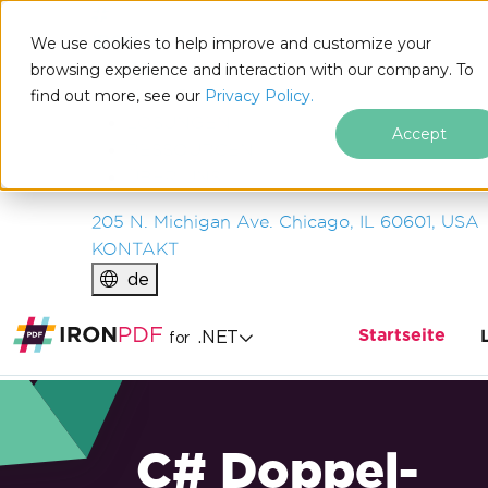
IRON
SOFTWARE
We use cookies to help improve and customize your
PRODUKTE
browsing experience and interaction with our company. To
find out more, see our
UNTERNEHMEN
Privacy Policy.
LÖSUNGEN
Accept
RESSOURCEN
ÜBER UNS
205 N. Michigan Ave. Chicago, IL 60601, USA
KONTAKT
de
Startseite
.NET
for
C# Doppel-