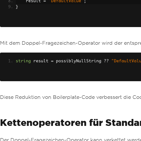
    result 
=
"DefaultValue"
;
}
Mit dem Doppel-Fragezeichen-Operator wird der entsp
string
 result 
=
 possiblyNullString 
??
"DefaultVal
Diese Reduktion von Boilerplate-Code verbessert die Cod
Kettenoperatoren für Standa
Der Doppel-Fragezeichen-Operator kann verkettet werden