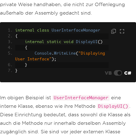
private Weise handhaben, die nicht zur Offenlegung
außerhalb der Assembly gedacht sind.
internal
class
UserInterfaceManager
{
internal
static
void
DisplayUI
()
{
Console
.
WriteLine
(
"Displaying 
User Interface"
);
}
}
VB
C#
Im obigen Beispiel ist
eine
UserInterfaceManager
interne Klasse, ebenso wie ihre Methode
.
DisplayUI()
Diese Einrichtung bedeutet, dass sowohl die Klasse als
auch die Methode nur innerhalb derselben Assembly
zugänglich sind. Sie sind vor jeder externen Klasse