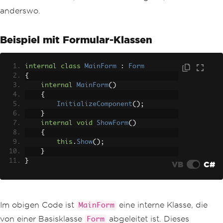
anderswo.
Beispiel mit Formular-Klassen
internal
class
MainForm
:
Form
{
internal
MainForm
()
{
InitializeComponent
();
}
internal
void
ShowForm
()
{
this
.
Show
();
}
}
VB
C#
Im obigen Code ist
eine interne Klasse, die
MainForm
von einer Basisklasse
abgeleitet ist. Dieses
Form