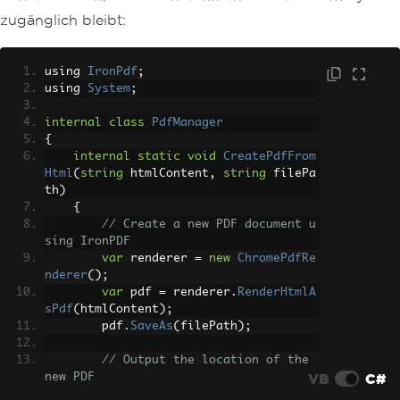
zugänglich bleibt:
using 
IronPdf
;
using 
System
;
internal
class
PdfManager
{
internal
static
void
CreatePdfFrom
Html
(
string
 htmlContent
,
string
 filePa
th
)
{
// Create a new PDF document u
sing IronPDF
var
 renderer 
=
new
ChromePdfRe
nderer
();
var
 pdf 
=
 renderer
.
RenderHtmlA
sPdf
(
htmlContent
);
        pdf
.
SaveAs
(
filePath
);
// Output the location of the 
VB
C#
new PDF
Console
.
WriteLine
(
$
"PDF create