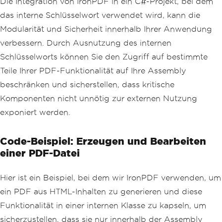
Die Integration von IronPDF in ein C#-Projekt, bei dem
das interne Schlüsselwort verwendet wird, kann die
// 3. Convert URL to PDF
Modularität und Sicherheit innerhalb Ihrer Anwendung
var
 url 
=
"http://ironpdf.co
m"
;
// Specify the URL
verbessern. Durch Ausnutzung des internen
var
 pdfFromUrl 
=
 renderer
.
Rend
Schlüsselworts können Sie den Zugriff auf bestimmte
erUrlAsPdf
(
url
);
        pdfFromUrl
.
SaveAs
(
"URLToPDF.pd
Teile Ihrer PDF-Funktionalität auf Ihre Assembly
f"
);
beschränken und sicherstellen, dass kritische
}
}
Komponenten nicht unnötig zur externen Nutzung
exponiert werden.
Code-Beispiel: Erzeugen und Bearbeiten
einer PDF-Datei
Hier ist ein Beispiel, bei dem wir IronPDF verwenden, um
ein PDF aus HTML-Inhalten zu generieren und diese
Funktionalität in einer internen Klasse zu kapseln, um
sicherzustellen, dass sie nur innerhalb der Assembly