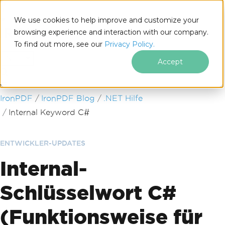
We use cookies to help improve and customize your
browsing experience and interaction with our company.
To find out more, see our
Privacy Policy.
for
.NET
Accept
Zum Fußzeileninhalt springen
IronPDF
IronPDF Blog
.NET Hilfe
Internal Keyword C#
ENTWICKLER-UPDATES
Internal-
Schlüsselwort C#
(Funktionsweise für