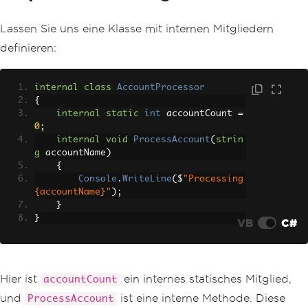
Lassen Sie uns eine Klasse mit internen Mitgliedern
definieren:
internal
class
AccountProcessor
{
internal
static
int
 accountCount 
=
0
;
internal
void
ProcessAccount
(
strin
g
 accountName
)
{
Console
.
WriteLine
(
$
"Processing 
{accountName}"
);
}
}
VB
C#
Hier ist
ein internes statisches Mitglied,
accountCount
und
ist eine interne Methode. Diese
ProcessAccount