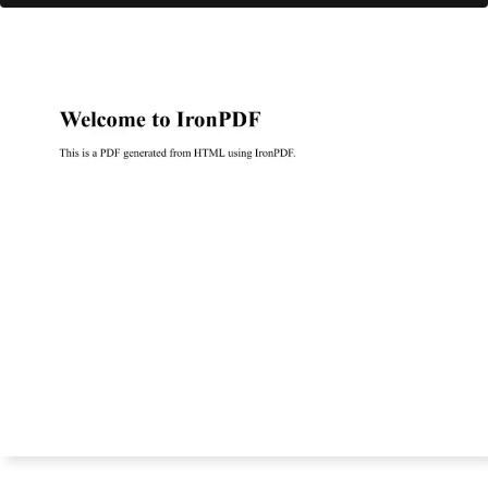
d successfully at: {filePath}"
);
}
}
public
class
Program
{
public
static
void
Main
()
{
// Specify the license key for 
IronPDF
License
.
LicenseKey
=
"License-
Key"
;
// Example HTML content to con
vert to PDF
string
 htmlContent 
=
"<h1>Welc
ome to IronPDF</h1><p>This is a PDF ge
nerated from HTML using IronPDF.</p>"
;
string
 filePath 
=
"example.pd
f"
;
// Creating PDF from HTML cont
ent