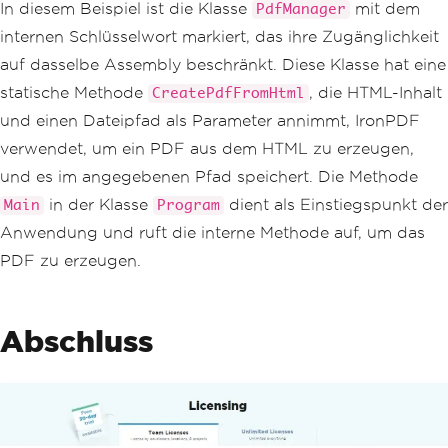
PdfManager
.
CreatePdfFromHtml
(
h
In diesem Beispiel ist die Klasse
mit dem
PdfManager
tmlContent
,
 filePath
);
internen Schlüsselwort markiert, das ihre Zugänglichkeit
}
}
auf dasselbe Assembly beschränkt. Diese Klasse hat eine
statische Methode
, die HTML-Inhalt
CreatePdfFromHtml
und einen Dateipfad als Parameter annimmt, IronPDF
verwendet, um ein PDF aus dem HTML zu erzeugen,
und es im angegebenen Pfad speichert. Die Methode
in der Klasse
dient als Einstiegspunkt der
Main
Program
Anwendung und ruft die interne Methode auf, um das
PDF zu erzeugen.
Abschluss