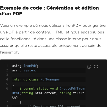
Exemple de code : Génération et édition
d'un PDF
Voici un exemple où nous utilisons IronPDF pour générer
un PDF à partir de contenu HTML, et nous encapsulons
cette fonctionnalité dans une classe interne pour nous
assurer qu'elle reste accessible uniquement au sein de
l'assembly :
using 
IronPdf
;
using 
System
;
internal
class
PdfManager
{
internal
static
void
CreatePdfFrom
Html
(
string
 htmlContent
,
string
 filePa
th
)
{
// Create a new PDF document u