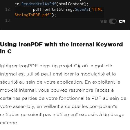
er
.
RenderHtmlAsPdf
(
htmlContent
);
        pdfFromHtmlString
.
SaveAs
(
"HTML
StringToPDF.pdf"
);
VB
C#
// 2. Convert HTML File to PDF
var
 htmlFilePath 
=
"path_to_yo
ur_html_file.html"
;
// Specify the pat
Using IronPDF with the Internal Keyword
h to your HTML file
var
 pdfFromHtmlFile 
=
 rendere
in C
r
.
RenderHtmlFileAsPdf
(
htmlFilePath
);
        pdfFromHtmlFile
.
SaveAs
(
"HTMLFi
leToPDF.pdf"
);
Intégrer IronPDF dans un projet C# où le mot-clé
internal est utilisé peut améliorer la modularité et la
// 3. Convert URL to PDF
sécurité au sein de votre application. En exploitant le
var
 url 
=
"http://ironpdf.co
m"
;
// Specify the URL
mot-clé internal, vous pouvez restreindre l'accès à
var
 pdfFromUrl 
=
 renderer
.
Rend
certaines parties de votre fonctionnalité PDF au sein de
erUrlAsPdf
(
url
);
        pdfFromUrl
.
SaveAs
(
"URLToPDF.pd
votre assembly, en veillant à ce que les composants
f"
);
critiques ne soient pas inutilement exposés à un usage
}
}
externe.