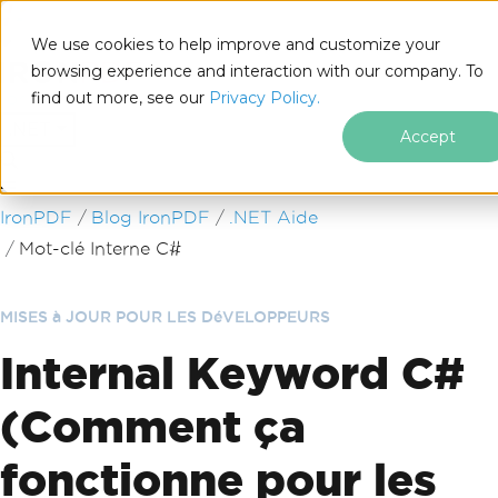
We use cookies to help improve and customize your
browsing experience and interaction with our company. To
find out more, see our
Privacy Policy.
for
.NET
Accept
Passer au contenu du pied de page
IronPDF
Blog IronPDF
.NET Aide
Mot-clé Interne C#
MISES à JOUR POUR LES DéVELOPPEURS
Internal Keyword C#
(Comment ça
fonctionne pour les