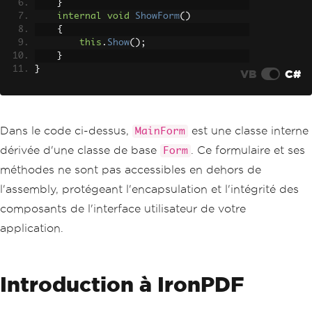
}
internal
void
ShowForm
()
{
this
.
Show
();
}
}
VB
C#
Dans le code ci-dessus,
est une classe interne
MainForm
dérivée d'une classe de base
. Ce formulaire et ses
Form
méthodes ne sont pas accessibles en dehors de
l'assembly, protégeant l'encapsulation et l'intégrité des
composants de l'interface utilisateur de votre
application.
Introduction à IronPDF