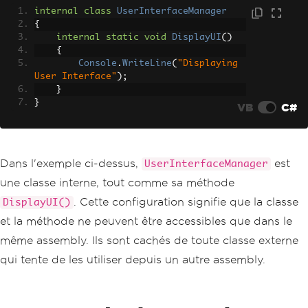
internal
class
UserInterfaceManager
{
internal
static
void
DisplayUI
()
{
Console
.
WriteLine
(
"Displaying 
User Interface"
);
}
}
VB
C#
Dans l'exemple ci-dessus,
est
UserInterfaceManager
une classe interne, tout comme sa méthode
. Cette configuration signifie que la classe
DisplayUI()
et la méthode ne peuvent être accessibles que dans le
même assembly. Ils sont cachés de toute classe externe
qui tente de les utiliser depuis un autre assembly.