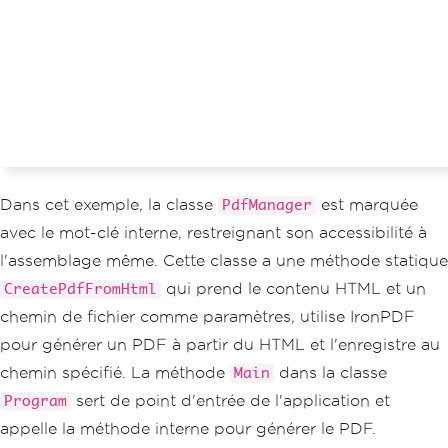
// Example HTML content to con
vert to PDF
string
 htmlContent 
=
"<h1>Welc
ome to IronPDF</h1><p>This is a PDF ge
nerated from HTML using IronPDF.</p>"
;
string
 filePath 
=
"example.pd
f"
;
// Creating PDF from HTML cont
ent
PdfManager
.
CreatePdfFromHtml
(
h
Dans cet exemple, la classe
est marquée
PdfManager
tmlContent
,
 filePath
);
avec le mot-clé interne, restreignant son accessibilité à
}
}
l'assemblage même. Cette classe a une méthode statique
qui prend le contenu HTML et un
CreatePdfFromHtml
chemin de fichier comme paramètres, utilise IronPDF
pour générer un PDF à partir du HTML et l'enregistre au
chemin spécifié. La méthode
dans la classe
Main
sert de point d'entrée de l'application et
Program
appelle la méthode interne pour générer le PDF.