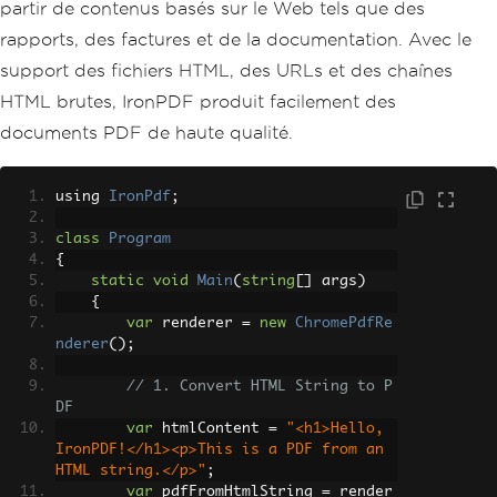
partir de contenus basés sur le Web tels que des
rapports, des factures et de la documentation. Avec le
support des fichiers HTML, des URLs et des chaînes
HTML brutes, IronPDF produit facilement des
documents PDF de haute qualité.
using 
IronPdf
;
class
Program
{
static
void
Main
(
string
[]
 args
)
{
var
 renderer 
=
new
ChromePdfRe
nderer
();
// 1. Convert HTML String to P
DF
var
 htmlContent 
=
"<h1>Hello, 
IronPDF!</h1><p>This is a PDF from an 
HTML string.</p>"
;
var
 pdfFromHtmlString 
=
 render