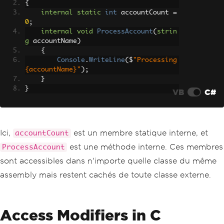
{
internal
static
int
 accountCount 
=
0
;
internal
void
ProcessAccount
(
strin
g
 accountName
)
{
Console
.
WriteLine
(
$
"Processing 
{accountName}"
);
}
}
VB
C#
Ici,
est un membre statique interne, et
accountCount
est une méthode interne. Ces membres
ProcessAccount
sont accessibles dans n'importe quelle classe du même
assembly mais restent cachés de toute classe externe.
Access Modifiers in C