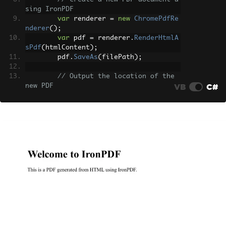
sing IronPDF
var
 renderer 
=
new
ChromePdfRe
nderer
();
var
 pdf 
=
 renderer
.
RenderHtmlA
sPdf
(
htmlContent
);
        pdf
.
SaveAs
(
filePath
);
// Output the location of the 
VB
C#
new PDF
Console
.
WriteLine
(
$
"PDF create
d successfully at: {filePath}"
);
}
}
public
class
Program
{
public
static
void
Main
()
{
// Specify the license key for 
IronPDF
License
.
LicenseKey
=
"License-
Key"
;