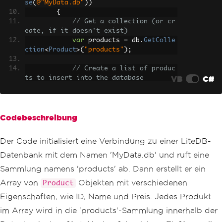
se
(
@"MyData.db"
))
{
// Get a collection (or cr
eate, if it doesn't exist)
var
 products 
=
 db
.
GetColle
ction
<
Product
>(
"products"
);
// Create a list of produc
VB
C#
ts to insert into the database
var
 productList 
=
new
[]
{
new
Product
{
Id
=
20
1
,
Name
=
"Apple"
,
Price
=
0.99m
},
Codebeschreibung
new
Product
{
Id
=
20
2
,
Name
=
"Banana"
,
Price
=
0.59m
},
Der Code initialisiert eine Verbindung zu einer LiteDB-
new
Product
{
Id
=
20
3
,
Name
=
"Orange"
,
Price
=
0.79m
},
Datenbank mit dem Namen 'MyData.db' und ruft eine
new
Product
{
Id
=
20
Sammlung namens 'products' ab. Dann erstellt er ein
4
,
Name
=
"Grape"
,
Price
=
2.99m
},
Array von
Objekten mit verschiedenen
new
Product
{
Id
=
20
Product
5
,
Name
=
"Watermelon"
,
Price
=
4.99m
Eigenschaften, wie ID, Name und Preis. Jedes Produkt
}
im Array wird in die 'products'-Sammlung innerhalb der
};