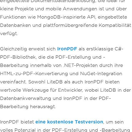
eingebettete Dokumentdatenbanklösung, die ideal für
st
();
kleine Projekte und mobile Anwendungen ist und über
}
Funktionen wie MongoDB-inspirierte API, eingebettete
public
static
void
GeneratePDF
(
str
Datenbanken und plattformübergreifende Kompatibilität
ing
 data
)
{
verfügt.
// Set your IronPDF license ke
y here
Gleichzeitig erweist sich
IronPDF
als erstklassige C#-
IronPdf
.
License
.
LicenseKey
=
"Your-License-Key"
;
PDF-Bibliothek, die die PDF-Erstellung und -
Console
.
WriteLine
(
"PDF Generat
Bearbeitung innerhalb von .NET-Projekten durch ihre
ing Started..."
);
HTML-zu-PDF-Konvertierung und NuGet-Integration
// Create a PDF renderer
vereinfacht. Sowohl LiteDB als auch IronPDF bieten
var
 renderer 
=
new
ChromePdfRe
nderer
();
wertvolle Werkzeuge für Entwickler, wobei LiteDB in der
Console
.
WriteLine
(
"PDF Process
Datenbankverwaltung und IronPDF in der PDF-
ing ...."
);
Bearbeitung herausragt.
// Render the HTML as a PDF
var
 pdf 
=
 renderer
.
RenderHtmlA
IronPDF bietet
eine kostenlose Testversion
, um sein
sPdf
(
data
);
volles Potenzial in der PDF-Erstellung und -Bearbeitung