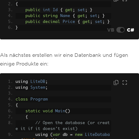
{
public
int
Id
{
get
;
set
;
}
public
string
Name
{
get
;
set
;
}
public
decimal
Price
{
get
;
set
;
}
}
VB
C#
Als nächstes erstellen wir eine Datenbank und fügen
einige Produkte ein:
using 
LiteDB
;
using 
System
;
class
Program
{
static
void
Main
()
{
// Open the database (or creat
e it if it doesn't exist)
        using 
(
var
 db 
=
new
LiteDataba