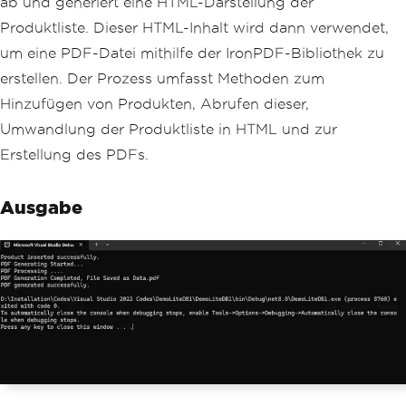
ab und generiert eine HTML-Darstellung der
2
,
Name
=
"Banana"
,
Price
=
0.59m
},
Produktliste. Dieser HTML-Inhalt wird dann verwendet,
new
Product
{
Id
=
10
3
,
Name
=
"Orange"
,
Price
=
0.79m
},
um eine PDF-Datei mithilfe der IronPDF-Bibliothek zu
new
Product
{
Id
=
10
erstellen. Der Prozess umfasst Methoden zum
4
,
Name
=
"Grape"
,
Price
=
2.99m
},
new
Product
{
Id
=
10
Hinzufügen von Produkten, Abrufen dieser,
5
,
Name
=
"Watermelon"
,
Price
=
4.99m
Umwandlung der Produktliste in HTML und zur
}
};
Erstellung des PDFs.
// Insert products into th
Ausgabe
e LiteDB collection
foreach
(
var
 product 
in
 pr
oductList
)
{
                products
.
Insert
(
produc
t
);
}
Console
.
WriteLine
(
"Product 
inserted successfully."
);
// Fetch all products from 