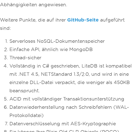
{
Abhängigkeiten angewiesen.
var
 collection 
=
 db
.
GetCollect
ion
<
User
>(
"users"
);
        collection
.
Delete
(
userId
);
Weitere Punkte, die auf ihrer
GitHub-Seite
aufgeführt
}
sind:
}
Serverloses NoSQL-Dokumentenspeicher
Einfache API, ähnlich wie MongoDB
Thread-sicher
Vollständig in C# geschrieben, LiteDB ist kompatibel
mit .NET 4.5, NETStandard 1.3/2.0, und wird in eine
einzelne DLL-Datei verpackt, die weniger als 450KB
beansprucht.
ACID mit vollständiger Transaktionsunterstützung
Datenwiederherstellung nach Schreibfehlern (WAL-
Protokolldatei)
Datenverschlüsselung mit AES-Kryptographie
Sie können Ihre Plain Old CLR Objects (POCO)-