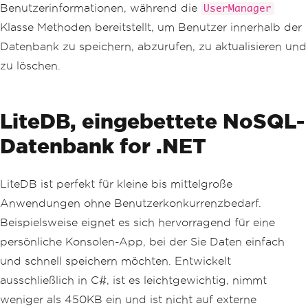
Benutzerinformationen, während die
UserManager
{
var
 collection 
=
 db
.
GetCollect
Klasse Methoden bereitstellt, um Benutzer innerhalb der
ion
<
User
>(
"users"
);
Datenbank zu speichern, abzurufen, zu aktualisieren und
        collection
.
Insert
(
user
);
}
zu löschen.
public
User
GetUser
(
string
 userId
)
{
LiteDB, eingebettete NoSQL-
var
 collection 
=
 db
.
GetCollect
ion
<
User
>(
"users"
);
Datenbank for .NET
return
 collection
.
FindById
(
use
rId
);
}
LiteDB ist perfekt für kleine bis mittelgroße
public
void
UpdateUser
(
User
 user
)
Anwendungen ohne Benutzerkonkurrenzbedarf.
{
var
 collection 
=
 db
.
GetCollect
Beispielsweise eignet es sich hervorragend für eine
ion
<
User
>(
"users"
);
persönliche Konsolen-App, bei der Sie Daten einfach
        collection
.
Update
(
user
);
}
und schnell speichern möchten. Entwickelt
ausschließlich in C#, ist es leichtgewichtig, nimmt
public
void
DeleteUser
(
string
 user
weniger als 450KB ein und ist nicht auf externe
Id
)