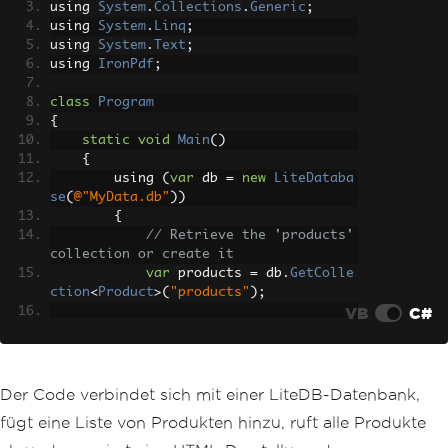
using 
System
.
Collections
.
Generic
;
using 
System
.
Linq
;
using 
System
.
Text
;
using 
IronPdf
;
class
Program
{
static
void
Main
()
{
        using 
(
var
 db 
=
new
LiteDataba
se
(
@"MyData.db"
))
{
// Retrieve the 'products' 
collection or create it
var
 products 
=
 db
.
GetColle
ction
<
Product
>(
"products"
);
VB
C#
// Add some initial produc
ts to the collection
var
 productList 
=
new
[]
{
Der Code verbindet sich mit einer LiteDB-Datenbank,
new
Product
{
Id
=
10
fügt eine Liste von Produkten hinzu, ruft alle Produkte
1
,
Name
=
"Apple"
,
Price
=
0.99m
},
new
Product
{
Id
=
10