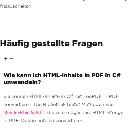
// Save the PDF to a file
freizuschalten.
string
 filePath 
=
"Data.pdf"
;
        pdf
.
SaveAs
(
filePath
);
Console
.
WriteLine
(
$
"PDF Genera
tion Completed, File Saved as {filePat
h}"
);
}
Häufig gestellte Fragen
public
static
string
GenerateHtml
(
List
<
Product
>
 products
)
{
// Build HTML table from produ
ct list
Wie kann ich HTML-Inhalte in PDF in C#
StringBuilder
 htmlBuilder 
=
ne
umwandeln?
w
StringBuilder
();
        htmlBuilder
.
Append
(
"<html><hea
d><style>table { width: 100%; border-c
Sie können HTML-Inhalte in C# mit IronPDF in PDF
ollapse: collapse; } th, td { border: 
konvertieren. Die Bibliothek bietet Methoden wie
1px solid black; padding: 8px; text-al
ign: left; }</style></head><body>"
);
, die es ermöglichen, HTML-Strings
RenderHtmlAsPdf
        htmlBuilder
.
Append
(
"<h1>Produc
in PDF-Dokumente zu konvertieren.
t List</h1>"
);
        htmlBuilder
.
Append
(
"<table><tr