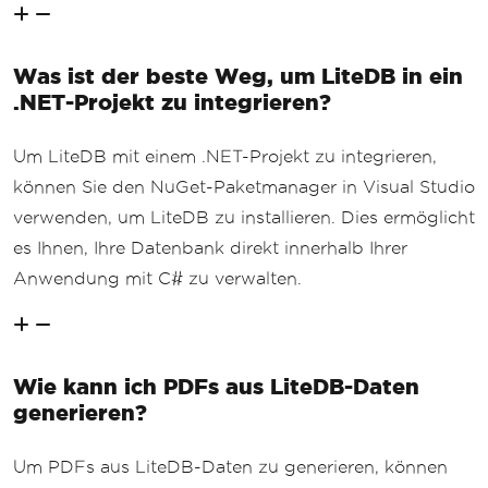
><th>ID</th><th>Name</th><th>Price</th
></tr>"
);
Was ist der beste Weg, um LiteDB in ein
// Add each product row to the 
HTML table
.NET-Projekt zu integrieren?
foreach
(
var
 product 
in
 produc
ts
)
Um LiteDB mit einem .NET-Projekt zu integrieren,
{
            htmlBuilder
.
Append
(
$
"<tr><
können Sie den NuGet-Paketmanager in Visual Studio
td>{product.Id}</td><td>{product.Name}
verwenden, um LiteDB zu installieren. Dies ermöglicht
</td><td>{product.Price:C}</td></tr
>"
);
es Ihnen, Ihre Datenbank direkt innerhalb Ihrer
}
Anwendung mit C# zu verwalten.
        htmlBuilder
.
Append
(
"</table></
body></html>"
);
return
 htmlBuilder
.
ToString
();
}
Wie kann ich PDFs aus LiteDB-Daten
}
generieren?
Um PDFs aus LiteDB-Daten zu generieren, können