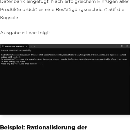
Datenbank eingefügt. Nach erfolgreichem Einfügen aller
// Insert each product int
Produkte druckt es eine Bestätigungsnachricht auf die
o the collection
foreach
(
var
 product 
in
 pr
Konsole.
oductList
)
{
                products
.
Insert
(
produc
Ausgabe ist wie folgt:
t
);
}
Console
.
WriteLine
(
"Product 
inserted successfully."
);
}
}
}
Beispiel: Rationalisierung der