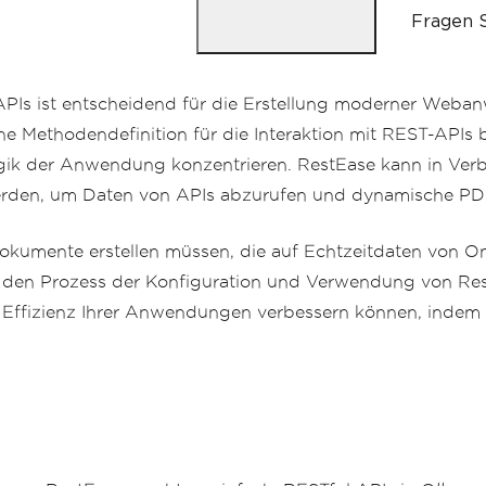
            pdfDocument
.
SaveAs
(
Fragen S
Console
.
WriteLine
(
"
}
catch
(
Exception
 ex
)
APIs ist entscheidend für die Erstellung moderner Web
{
he Methodendefinition für die Interaktion mit REST-APIs b
Console
.
WriteLine
(
$
}
gik der Anwendung konzentrieren. RestEase kann in Ver
}
erden, um Daten von APIs abzurufen und dynamische PDF
}
umente erstellen müssen, die auf Echtzeitdaten von Onl
rch den Prozess der Konfiguration und Verwendung von R
nd Effizienz Ihrer Anwendungen verbessern können, indem