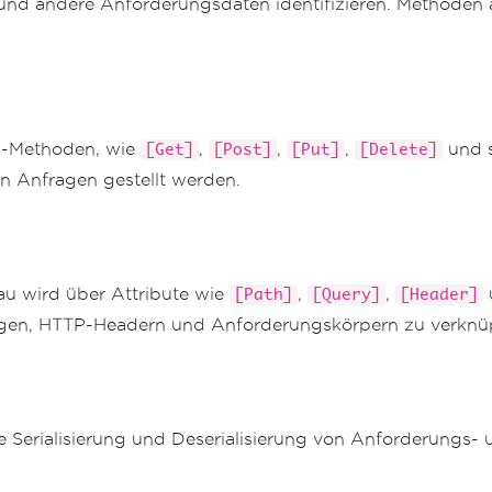
und andere Anforderungsdaten identifizieren. Methoden a
d -Methoden, wie
,
,
,
und s
[Get]
[Post]
[Put]
[Delete]
n Anfragen gestellt werden.
u wird über Attribute wie
,
,
[Path]
[Query]
[Header]
gen, HTTP-Headern und Anforderungskörpern zu verknü
ie Serialisierung und Deserialisierung von Anforderungs