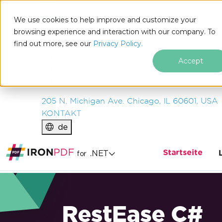
IRON
SOFTWARE
We use cookies to help improve and customize your
PRODUKTE
browsing experience and interaction with our company. To
find out more, see our
UNTERNEHMEN
Privacy Policy.
LÖSUNGEN
Accept
RESSOURCEN
ÜBER UNS
205 N. Michigan Ave. Chicago, IL 60601, USA
KONTAKT
de
Startseite
.NET
for
RestEase C#