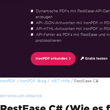
Dynamische PDFs mit RestEase-API-Dat
erzeugen
API-JSON-Antworten mit IronPDF in P
API-HTML-Antworten mit IronPDF in PDF
API-Fehler als PDFs mit RestEase und I
protokollieren
IronPDF erkunden
Gratis testen
Zum Fußzeileninhalt springen
IronPDF
IronPDF Blog
.NET Hilfe
RestEase C#
ENTWICKLER-UPDATES
RestEase C# (Wie es f