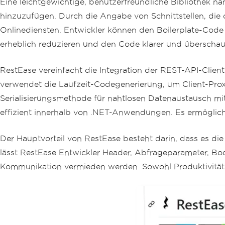
Eine leichtgewichtige, benutzerfreundliche Bibliothek n
hinzuzufügen. Durch die Angabe von Schnittstellen, die 
Onlinediensten. Entwickler können den Boilerplate-Cod
erheblich reduzieren und den Code klarer und überscha
RestEase vereinfacht die Integration der REST-API-Clien
verwendet die Laufzeit-Codegenerierung, um Client-Proxy
Serialisierungsmethode für nahtlosen Datenaustausch mi
effizient innerhalb von .NET-Anwendungen. Es ermöglic
Der Hauptvorteil von RestEase besteht darin, dass es d
lässt RestEase Entwickler Header, Abfrageparameter, B
Kommunikation vermieden werden. Sowohl Produktivität 