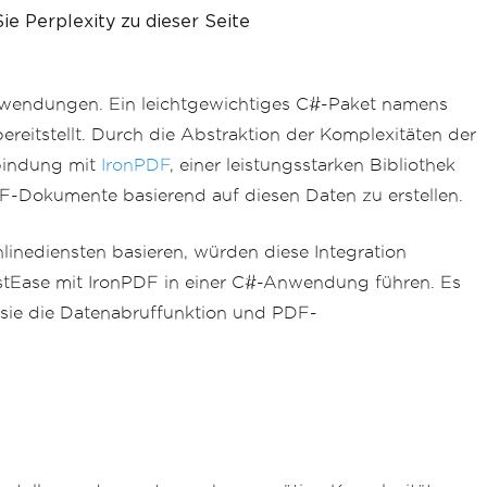
filePath
);
ie Perplexity zu dieser Seite
PDF generated successfully!"
);
anwendungen. Ein leichtgewichtiges C#-Paket namens
ereitstellt. Durch die Abstraktion der Komplexitäten der
"An error occurred: {ex.Message}"
);
bindung mit
IronPDF
, einer leistungsstarken Bibliothek
-Dokumente basierend auf diesen Daten zu erstellen.
inediensten basieren, würden diese Integration
estEase mit IronPDF in einer C#-Anwendung führen. Es
 sie die Datenabruffunktion und PDF-