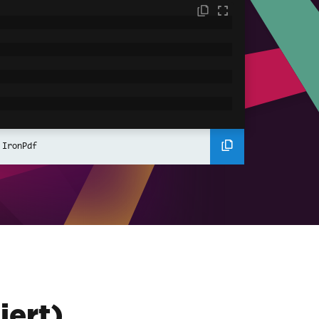
);
 IronPdf
set
;
}
et
;
}
iert)
ng
[]
 args
)