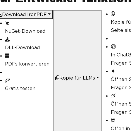
{
// Initialize RestEase 
var
 apiClient 
=
RestCli
Download IronPDF
lder.typicode.com"
);
Kopie f
try
Seite al
NuGet-Download
{
Console
.
WriteLine
(
"
DLL-Download
// Fetch data from 
In Chat
var
 posts 
=
await
 a
Fragen S
PDFs konvertieren
// Prepare HTML con
string
 htmlContent 
Kopie für LLMs
Öffnen S
st 
=>
 $
"<li><strong>{post.Title
Fragen S
Gratis testen
// Generate PDF usi
Öffnen S
var
 renderer 
=
new
Fragen S
var
 pdfDocument 
=
 r
// Save the PDF
Offen in
string
 filePath 
=
"