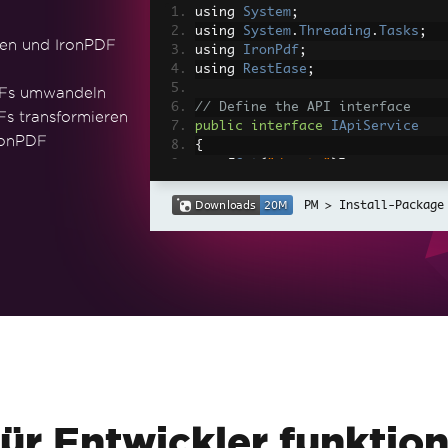
using 
System
;
using 
System
.
Threading
.
Tasks
;
en und IronPDF
using 
IronPdf
;
using 
RestEase
;
DFs umwandeln
// Define the API interface
s transformieren
public
interface
IApiService
ronPDF
{
[
Get
(
"/posts"
)]
Task
<
Post
[]>
GetPostsAsync
(
}
Install-Package
// Define the Post model
public
class
Post
{
public
int
Id
{
get
;
set
;
}
public
string
Title
{
get
;
public
string
Body
{
get
;
s
}
class
Program
{
ür Entwickler funktion
static
async
Task
Main
(
stri