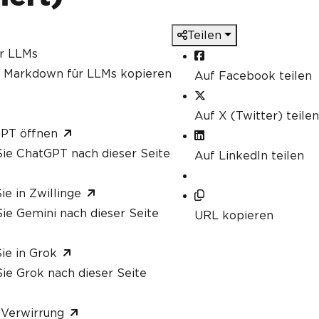
client
ent
.
For
<
IApiService
>(
"https://jsonplaceho
Teilen
ür LLMs
s Markdown für LLMs kopieren
Auf Facebook teilen
Fetching data..."
);
Auf X (Twitter) teilen
API
GPT öffnen
piClient
.
GetPostsAsync
();
ie ChatGPT nach dieser Seite
Auf LinkedIn teilen
tent from API data
=
"<h1>Posts</h1><ul>"
+
string
.
Join
(
""
,
 posts
.
Take
(
5
).
Select
(
po
ie in Zwillinge
}</strong>: {post.Body}</li>"
))
+
ie Gemini nach dieser Seite
URL kopieren
"</ul>"
;
ng IronPDF
ie in Grok
ChromePdfRenderer
();
ie Grok nach dieser Seite
enderer
.
RenderHtmlAsPdf
(
htmlContent
);
 Verwirrung
ApiPostsReport.pdf"
;