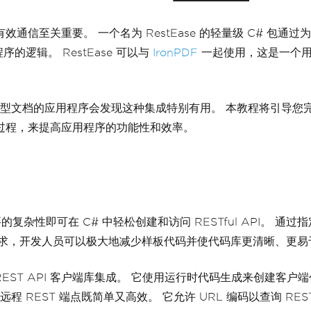
            pdfDocument
.
SaveAs
(
间的有效通信至关重要。 一个名为 RestEase 的轻量级 C# 包
Console
.
WriteLine
(
"
}
的逻辑。 RestEase 可以与
IronPDF
一起使用，这是一个用于
catch
(
Exception
 ex
)
{
Console
.
WriteLine
(
$
}
的应用程序会发现这种集成特别有用。 本教程将引导您完成在 C# 
}
}
生成过程，来提高应用程序的功能性和效率。
的复杂性即可在 C# 中轻松创建和访问 RESTful API。 
TTP 请求，开发人员可以极大地减少样板代码并使代码库更清晰、更
简化 REST API 客户端库集成。 它使用运行时代码生成来创建
 REST 端点既简单又高效。 它允许 URL 编码以查询 REST