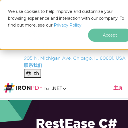
IRON
SOFTWARE
We use cookies to help improve and customize your
产品
browsing experience and interaction with our company. To
find out more, see our
企业
Privacy Policy.
解决方案
Accept
资源
关于我们
205 N. Michigan Ave. Chicago, IL 60601, USA
联系我们
zh
主页
.NET
for
RestEase C#