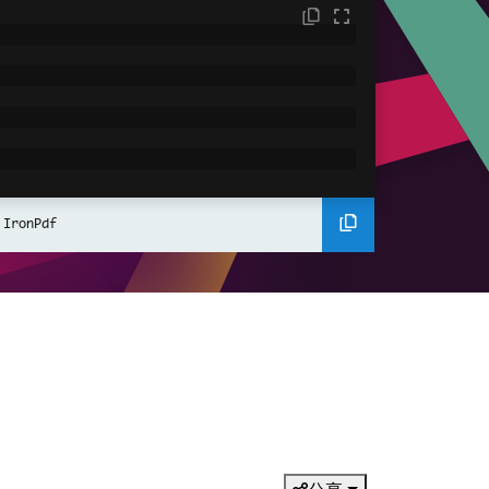
);
 IronPdf
set
;
}
et
;
}
ng
[]
 args
)