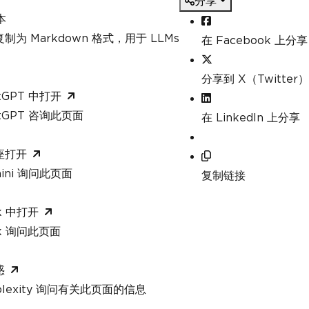
分享
client
本
ent
.
For
<
IApiService
>(
"https://jsonplaceho
制为 Markdown 格式，用于 LLMs
在 Facebook 上分享
分享到 X（Twitter）
Fetching data..."
);
tGPT 中打开
atGPT 咨询此页面
在 LinkedIn 上分享
API
piClient
.
GetPostsAsync
();
座打开
tent from API data
mini 询问此页面
=
"<h1>Posts</h1><ul>"
+
复制链接
string
.
Join
(
""
,
 posts
.
Take
(
5
).
Select
(
po
}</strong>: {post.Body}</li>"
))
+
k 中打开
"</ul>"
;
ok 询问此页面
ng IronPDF
ChromePdfRenderer
();
enderer
.
RenderHtmlAsPdf
(
htmlContent
);
惑
rplexity 询问有关此页面的信息
ApiPostsReport.pdf"
;