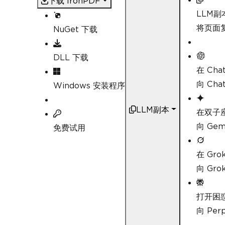
下载 IronPDF
{
// Initialize RestEase 
LLM副
var
 apiClient 
=
RestCli
将页面复
NuGet 下载
lder.typicode.com"
);
try
DLL 下载
{
Console
.
WriteLine
(
"
在 Cha
向 Ch
Windows 安装程序
// Fetch data from 
var
 posts 
=
await
 a
LLM副本
在双子
// Prepare HTML con
string
 htmlContent 
向 Ge
免费试用
st 
=>
 $
"<li><strong>{post.Title
在 Gro
向 Gr
// Generate PDF usi
var
 renderer 
=
new
var
 pdfDocument 
=
 r
打开困
向 Pe
// Save the PDF
string
 filePath 
=
"