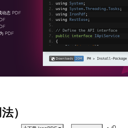
using 
System
;
using 
System
.
Threading
.
Tasks
;
生成动态 PDF
using 
IronPdf
;
DF
using 
RestEase
;
DF
// Define the API interface
误为 PDF
public
interface
IApiService
{
[
Get
(
"/posts"
)]
Task
<
Post
[]>
GetPostsAsync
(
}
Install-Package
// Define the Post model
public
class
Post
{
public
int
Id
{
get
;
set
;
}
public
string
Title
{
get
;
public
string
Body
{
get
;
s
}
用法）
class
Program
{
static
async
Task
Main
(
stri