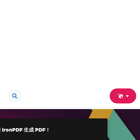
 IronPDF 生成 PDF！