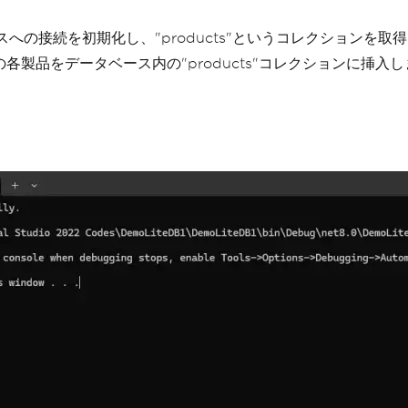
ベースへの接続を初期化し、"products"というコレクションを取
各製品をデータベース内の"products"コレクションに挿
uccessfully."
);