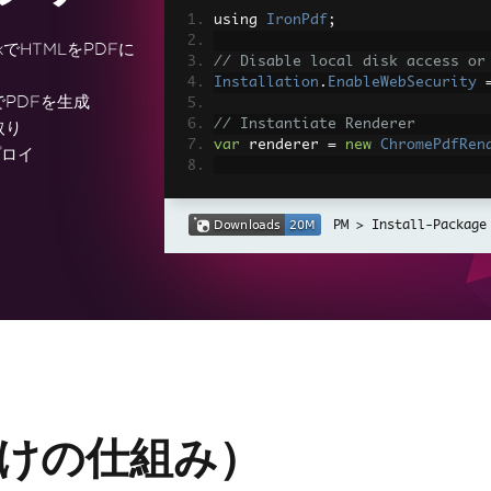
using 
IronPdf
;
rkでHTMLをPDFに
// Disable local disk access or
Installation
.
EnableWebSecurity
でPDFを生成
// Instantiate Renderer
取り
var
 renderer 
=
new
ChromePdfRen
プロイ
// Create a PDF from a HTML str
var
 pdf 
=
 renderer
.
RenderHtmlAs
Install-Package
// Export to a file or Stream
pdf
.
SaveAs
(
"output.pdf"
);
// Advanced Example with HTML A
// Load external html assets: I
// An optional BasePath 'C:\site
load assets from
var
 myAdvancedPdf 
=
 renderer
.
Re
g'>"
,
@"C:\site\assets\"
);
myAdvancedPdf
.
SaveAs
(
"html-with
者向けの仕組み）