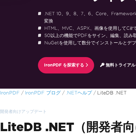
.NET 10、9、8、7、6、Core、Framewo
変換
HTML、MVC、ASPX、画像を使用してC#
50以上の機能でPDFをサイン、編集、読み
NuGetを使用して数分でインストールとデ
IronPDF を探索する
無料トライアル
フッターコンテンツにスキップ
IronPDF
IronPDF ブログ
.NETヘルプ
LiteDB .NET
開発者向けアップデート
LiteDB .NET（開発