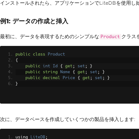
インストールされたら、アプリケーションでLiteDBを使用
例1: データの作成と挿入
最初に、データを表現するためのシンプルな
クラス
Product
public
class
Product
{
public
int
Id
{
get
;
set
;
}
public
string
Name
{
get
;
set
;
}
public
decimal
Price
{
get
;
set
;
}
}
次に、データベースを作成していくつかの製品を挿入します:
using 
LiteDB
;