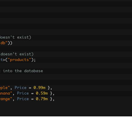
doesn't exist)
.db"
))
 doesn't exist)
ct
>(
"products"
);
t into the database
pple"
,
Price
=
0.99m
},
anana"
,
Price
=
0.59m
},
range"
,
Price
=
0.79m
},
rape"
,
Price
=
2.99m
},
atermelon"
,
Price
=
4.99m
}
ction