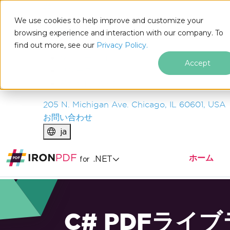
IRON
SOFTWARE
We use cookies to help improve and customize your
製品
browsing experience and interaction with our company. To
find out more, see our
エンタープライズ
Privacy Policy.
ソリューション
Accept
リソース
私たちについて
205 N. Michigan Ave. Chicago, IL 60601, USA
お問い合わせ
ja
ホーム
.NET
for
C# PDFライ