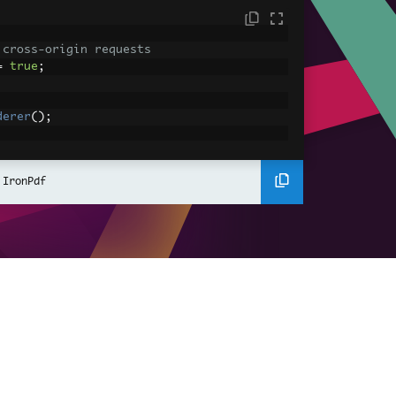
 cross-origin requests
=
true
;
derer
();
ing using C#
Pdf
(
"<h1>Hello World</h1>"
);
 IronPdf
ssets
mages, CSS and JavaScript.
\assets\' is set as the file location to 
nderHtmlAsPdf
(
"<img src='icons/iron.pn
-assets.pdf"
);