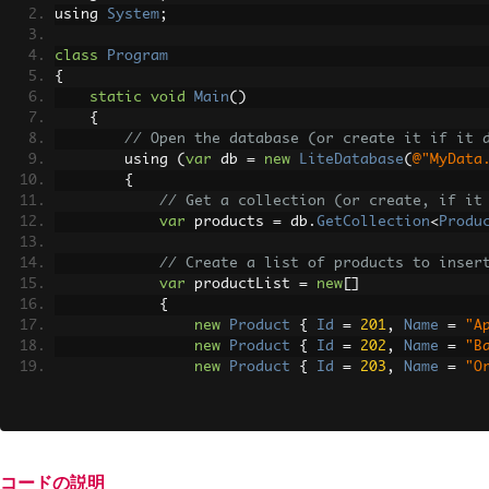
using 
System
;
class
Program
{
static
void
Main
()
{
// Open the database (or create it if it 
        using 
(
var
 db 
=
new
LiteDatabase
(
@"MyData
{
// Get a collection (or create, if it
var
 products 
=
 db
.
GetCollection
<
Produ
// Create a list of products to inser
var
 productList 
=
new
[]
{
new
Product
{
Id
=
201
,
Name
=
"A
new
Product
{
Id
=
202
,
Name
=
"B
new
Product
{
Id
=
203
,
Name
=
"O
new
Product
{
Id
=
204
,
Name
=
"G
new
Product
{
Id
=
205
,
Name
=
"W
};
// Insert each product into the colle
コードの説明