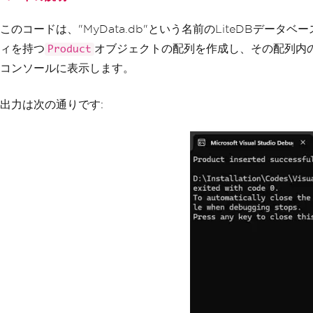
foreach
(
var
 product 
in
 productList
)
{
このコードは、"MyData.db"という名前のLiteDBデータ
                products
.
Insert
(
product
);
}
ィを持つ
オブジェクトの配列を作成し、その配列内の
Product
コンソールに表示します。
Console
.
WriteLine
(
"Product inserted s
}
}
出力は次の通りです:
}