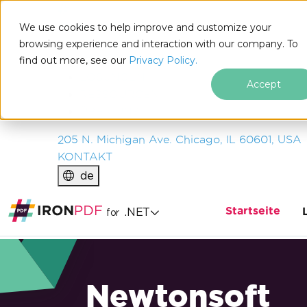
IRON
SOFTWARE
We use cookies to help improve and customize your
PRODUKTE
browsing experience and interaction with our company. To
find out more, see our
UNTERNEHMEN
Privacy Policy.
LÖSUNGEN
Accept
RESSOURCEN
ÜBER UNS
205 N. Michigan Ave. Chicago, IL 60601, USA
KONTAKT
de
Startseite
.NET
for
Newtonsoft