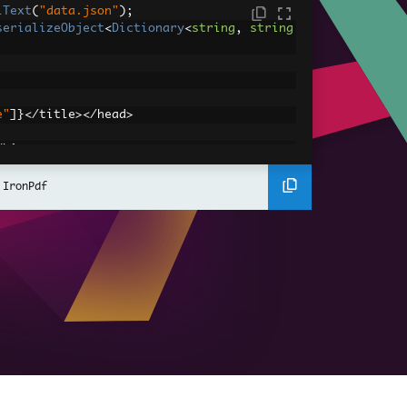
lText
(
"data.json"
);
serializeObject
<
Dictionary
<
string
,
string
e"
]}</
title
></
head
>
/
h1
>
th"
]}</
p
>
"
]}</
p
>
 IronPdf
 
[
"TotalSales"
]}</
p
>
[
"ItemsSold"
]}</
p
>
derer
();
Pdf
(
htmlContent
);