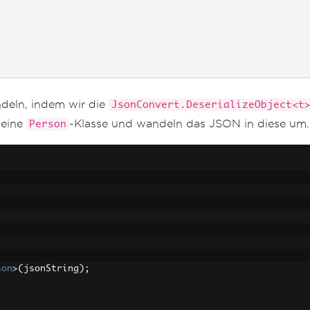
deln, indem wir die
JsonConvert.DeserializeObject<t
r eine
-Klasse und wandeln das JSON in diese um.
Person
son
>(
jsonString
);