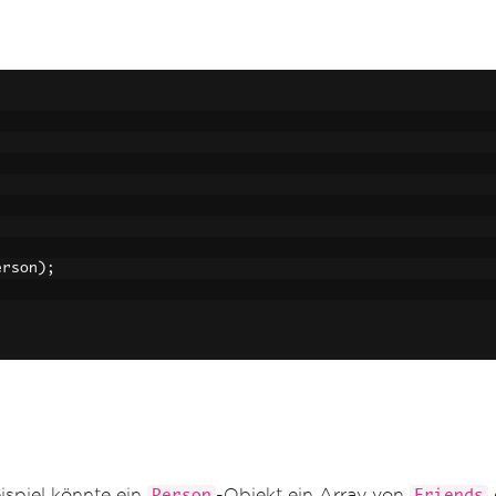
erson
);
ispiel könnte ein
-Objekt ein Array von
Person
Friends