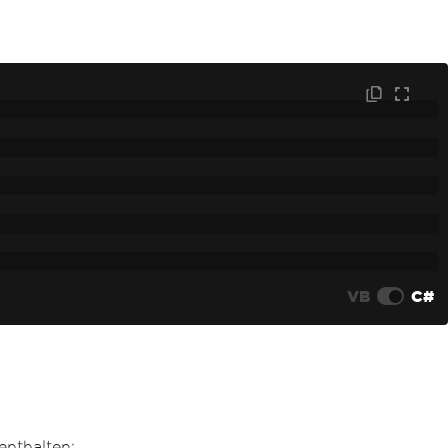
VB
C#
enthalten: