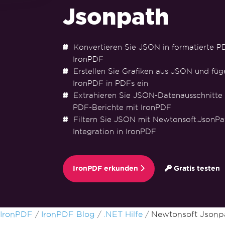
Jsonpath
Konvertieren Sie JSON in formatierte P
IronPDF
Erstellen Sie Grafiken aus JSON und füge
IronPDF in PDFs ein
Extrahieren Sie JSON-Datenausschnitte fü
PDF-Berichte mit IronPDF
Filtern Sie JSON mit Newtonsoft.JsonPat
Integration in IronPDF
IronPDF erkunden
Gratis testen
Zum Fußzeileninhalt springen
IronPDF
IronPDF Blog
.NET Hilfe
Newtonsoft Jsonp