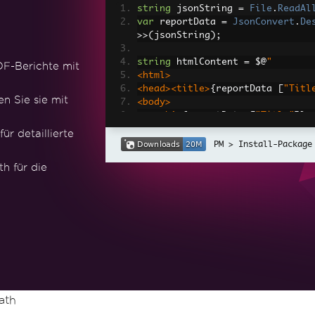
string
 jsonString 
=
File
.
ReadAl
var
 reportData 
=
JsonConvert
.
De
>>(
jsonString
);
string
 htmlContent 
=
 $@
"
DF-Berichte mit
<html>
<head><title>
{
reportData 
[
"Titl
n Sie sie mit
<body>
<h1>
{
reportData 
[
"Title"
]}<
<p>
Month
:
{
reportData 
[
"Mon
r detaillierte
<p>
Year
:
{
reportData 
[
"Year
Install-Package
<p>
Total
Sales
:
{
reportData
h für die
<p>
Items
Sold
:
{
reportData 
</
body
>
</
html
>
";
var
Renderer
=
new
ChromePdfRen
var
 PDF 
=
Renderer
.
RenderHtmlAs
PDF
.
SaveAs
(
"Report.pdf"
);
ath