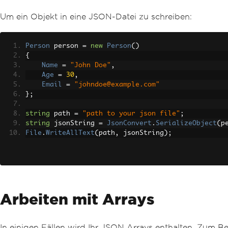
Um ein Objekt in eine JSON-Datei zu schreiben:
Person
 person 
=
new
Person
()
{
Name
=
"John Doe"
,
Age
=
30
,
Email
=
"johndoe@example.com"
};
string
 path 
=
"path to your json file"
;
string
 jsonString 
=
JsonConvert
.
SerializeObject
(
p
File
.
WriteAllText
(
path
,
 jsonString
);
Arbeiten mit Arrays
In einigen Fällen wird Ihr JSON Arrays enthalten. Zum Be