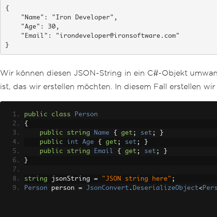
{

    "Name": "Iron Developer",

    "Age": 30,

    "Email": "irondeveloper@ironsoftware.com"

}
Wir können diesen JSON-String in ein C#-Objekt umwan
ist, das wir erstellen möchten. In diesem Fall erstellen wi
public
class
Person
{
public
string
Name
{
get
;
set
;
}
public
int
Age
{
get
;
set
;
}
public
string
Email
{
get
;
set
;
}
}
string
 jsonString 
=
"JSON string here"
;
Person
 person 
=
JsonConvert
.
DeserializeObject
<
Per