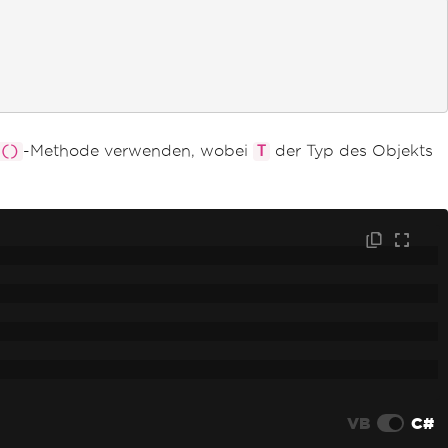
-Methode verwenden, wobei
der Typ des Objekts
>()
T
VB
C#