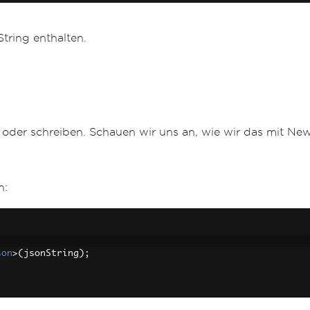
ring enthalten.
n oder schreiben. Schauen wir uns an, wie wir das mit 
n:
son
>(
jsonString
);