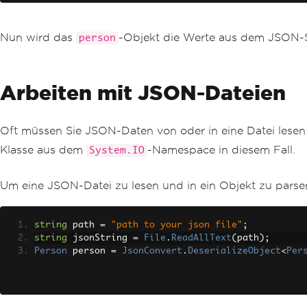
Nun wird das
-Objekt die Werte aus dem JSON-St
person
Arbeiten mit JSON-Dateien
Oft müssen Sie JSON-Daten von oder in eine Datei lese
Klasse aus dem
-Namespace in diesem Fall.
System.IO
Um eine JSON-Datei zu lesen und in ein Objekt zu parse
string
 path 
=
"path to your json file"
;
string
 jsonString 
=
File
.
ReadAllText
(
path
);
Person
 person 
=
JsonConvert
.
DeserializeObject
<
Per