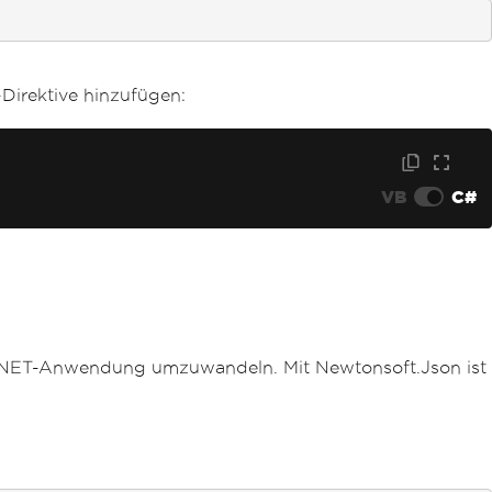
-Direktive hinzufügen:
VB
C#
r .NET-Anwendung umzuwandeln. Mit Newtonsoft.Json ist