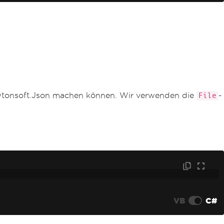
Newtonsoft.Json machen können. Wir verwenden die
-
File
VB
C#