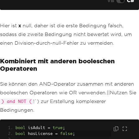
VB
C#
Hier ist
x
null, daher ist die erste Bedingung falsch,
sodass die zweite Bedingung nicht bewertet wird, um
einen Division-durch-null-Fehler zu vermeiden.
Kombiniert mit anderen booleschen
Operatoren
Sie können den AND-Operator zusammen mit anderen
booleschen Operatoren wie OR verwenden.||Nutzen Sie
!`) zur Erstellung komplexerer
) and NOT (
Bedingungen.
bool
 isAdult 
=
true
;
bool
 hasLicense 
=
false
;