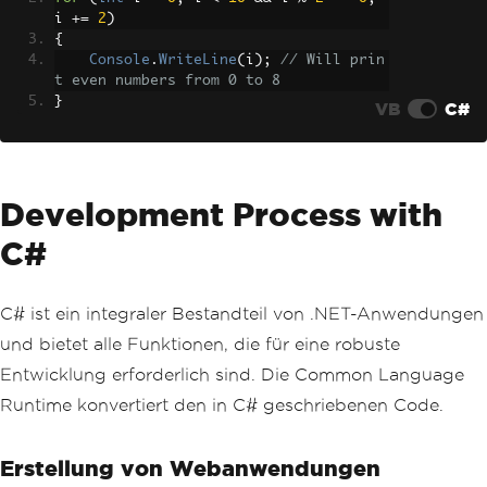
i 
+=
2
)
{
Console
.
WriteLine
(
i
);
// Will prin
t even numbers from 0 to 8
}
VB
C#
Development Process with
C#
C# ist ein integraler Bestandteil von .NET-Anwendungen
und bietet alle Funktionen, die für eine robuste
Entwicklung erforderlich sind. Die Common Language
Runtime konvertiert den in C# geschriebenen Code.
Erstellung von Webanwendungen