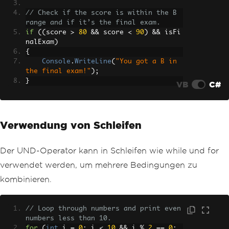
// Check if the score is within the B 
range and if it’s the final exam.
if
((
score 
>
80
&&
 score 
<
90
)
&&
 isFi
nalExam
)
{
Console
.
WriteLine
(
"You got a B in 
the final exam!"
);
}
VB
C#
Verwendung von Schleifen
Der UND-Operator kann in Schleifen wie while und for
verwendet werden, um mehrere Bedingungen zu
kombinieren.
// Loop through numbers and print even 
numbers less than 10.
for
(
int
 i 
=
0
;
 i 
<
10
&&
 i 
%
2
==
0
;