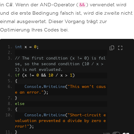
in C#. Wenn der AND-Operator (
) verwendet wird
&&
und die erste Bedingung falsch ist, wird die zweite nicht
einmal ausgewertet. Dieser Vorgang trägt zur
Optimierung Ihres Codes bei.
int
 x 
=
0
;
// The first condition (x != 0) is fal
se, so the second condition (10 / x > 
1) is not evaluated.
if
(
x 
!=
0
&&
10
/
 x 
>
1
)
{
Console
.
WriteLine
(
"This won't caus
e an error."
);
}
else
{
Console
.
WriteLine
(
"Short-circuit e
valuation prevented a divide by zero e
rror!"
);
}