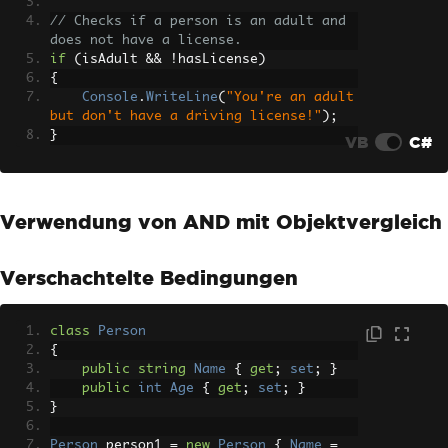
// Checks if a person is an adult and 
does not have a license.
if
(
isAdult 
&&
!
hasLicense
)
{
Console
.
WriteLine
(
"You're an adult 
but don't have a driving license!"
);
}
VB
C#
Verwendung von AND mit Objektvergleich
Verschachtelte Bedingungen
class
Person
{
public
string
Name
{
get
;
set
;
}
public
int
Age
{
get
;
set
;
}
}
Person
 person1 
=
new
Person
{
Name
=