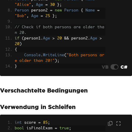
"Alice"
,
Age
=
30
};
Person
 person2 
=
new
Person
{
Name
=
"Bob"
,
Age
=
25
};
// Check if both persons are older tha
n 20.
if
(
person1
.
Age
>
20
&&
 person2
.
Age
>
20
)
{
Console
.
WriteLine
(
"Both persons ar
e older than 20!"
);
VB
C#
}
Verschachtelte Bedingungen
Verwendung in Schleifen
int
 score 
=
85
;
bool
 isFinalExam 
=
true
;