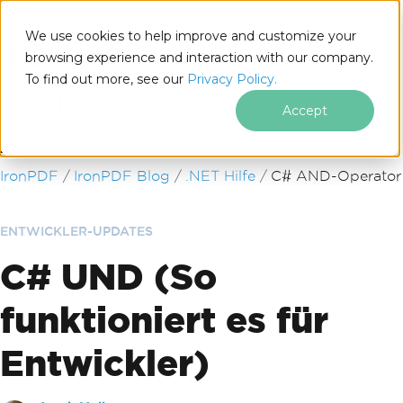
We use cookies to help improve and customize your
browsing experience and interaction with our company.
To find out more, see our
Privacy Policy.
for
.NET
Accept
Zum Fußzeileninhalt springen
IronPDF
IronPDF Blog
.NET Hilfe
C# AND-Operator
ENTWICKLER-UPDATES
C# UND (So
funktioniert es für
Entwickler)