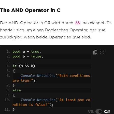
The AND Operator in C
Der AND-Operator in C# wird durch
bezeichnet. Es
&&
handelt sich um einen Booleschen Operator, der true
zurückgibt, wenn beide Operanden true sind.
bool
 a 
=
true
;
bool
 b 
=
false
;
if
(
a 
&&
 b
)
{
Console
.
WriteLine
(
"Both conditions 
are true!"
);
}
else
{
Console
.
WriteLine
(
"At least one co
ndition is false!"
);
}
VB
C#