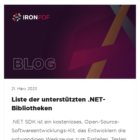
21. März 2023
Liste der unterstützten .NET-
Bibliotheken
.NET SDK ist ein kostenloses, Open-Source-
Softwareentwicklungs-Kit, das Entwicklern die
notwendigen Werkzeuge zum Erstellen, Testen