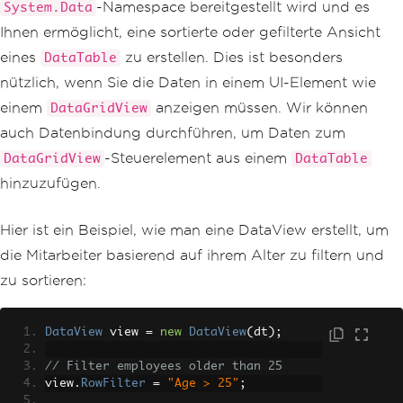
-Namespace bereitgestellt wird und es
System.Data
Ihnen ermöglicht, eine sortierte oder gefilterte Ansicht
eines
zu erstellen. Dies ist besonders
DataTable
nützlich, wenn Sie die Daten in einem UI-Element wie
einem
anzeigen müssen. Wir können
DataGridView
auch Datenbindung durchführen, um Daten zum
-Steuerelement aus einem
DataGridView
DataTable
hinzuzufügen.
Hier ist ein Beispiel, wie man eine DataView erstellt, um
die Mitarbeiter basierend auf ihrem Alter zu filtern und
zu sortieren:
DataView
 view 
=
new
DataView
(
dt
);
// Filter employees older than 25
view
.
RowFilter
=
"Age > 25"
;