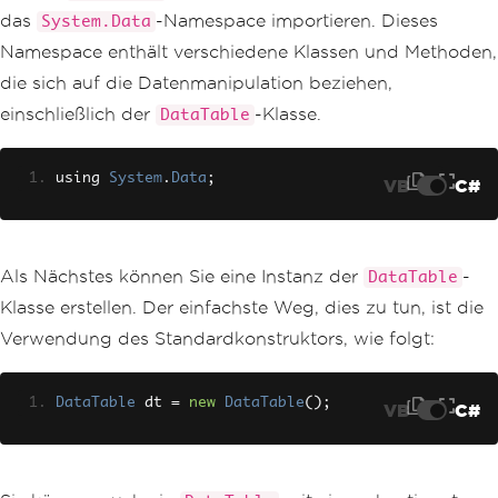
das
-Namespace importieren. Dieses
System.Data
Namespace enthält verschiedene Klassen und Methoden,
die sich auf die Datenmanipulation beziehen,
einschließlich der
-Klasse.
DataTable
using 
System
.
Data
;
VB
C#
Als Nächstes können Sie eine Instanz der
-
DataTable
Klasse erstellen. Der einfachste Weg, dies zu tun, ist die
Verwendung des Standardkonstruktors, wie folgt:
DataTable
 dt 
=
new
DataTable
();
VB
C#