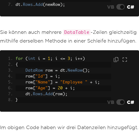
dt
.
Rows
.
Add
(
newRow
);
VB
C#
Sie können auch mehrere
-Zeilen gleichzeitig
DataTable
mithilfe derselben Methode in einer Schleife hinzufügen.
for
(
int
 i 
=
1
;
 i 
<=
3
;
 i
++)
{
DataRow
 row 
=
 dt
.
NewRow
();
    row
[
"Id"
]
=
 i
;
    row
[
"Name"
]
=
"Employee "
+
 i
;
    row
[
"Age"
]
=
20
+
 i
;
    dt
.
Rows
.
Add
(
row
);
}
VB
C#
Im obigen Code haben wir drei Datenzeilen hinzugefügt.