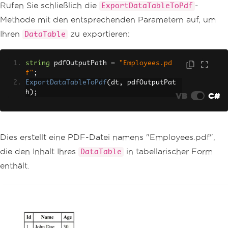
Rufen Sie schließlich die
-
ExportDataTableToPdf
Methode mit den entsprechenden Parametern auf, um
Ihren
zu exportieren:
DataTable
string
 pdfOutputPath 
=
"Employees.pd
f"
;
ExportDataTableToPdf
(
dt
,
 pdfOutputPat
h
);
VB
C#
Dies erstellt eine PDF-Datei namens "Employees.pdf",
die den Inhalt Ihres
in tabellarischer Form
DataTable
enthält.