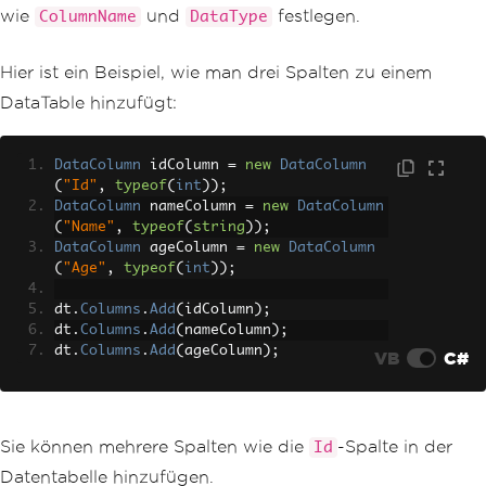
wie
und
festlegen.
ColumnName
DataType
Hier ist ein Beispiel, wie man drei Spalten zu einem
DataTable hinzufügt:
DataColumn
 idColumn 
=
new
DataColumn
(
"Id"
,
typeof
(
int
));
DataColumn
 nameColumn 
=
new
DataColumn
(
"Name"
,
typeof
(
string
));
DataColumn
 ageColumn 
=
new
DataColumn
(
"Age"
,
typeof
(
int
));
dt
.
Columns
.
Add
(
idColumn
);
dt
.
Columns
.
Add
(
nameColumn
);
dt
.
Columns
.
Add
(
ageColumn
);
VB
C#
Sie können mehrere Spalten wie die
-Spalte in der
Id
Datentabelle hinzufügen.