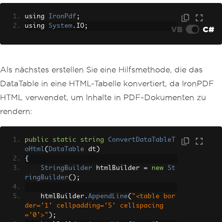
using 
IronPdf
;
using 
System
.
IO
;
VB
C#
Als nächstes erstellen Sie eine Hilfsmethode, die das
DataTable in eine HTML-Tabelle konvertiert, da IronPDF
HTML verwendet, um Inhalte in PDF-Dokumenten zu
rendern:
public
static
string
ConvertDataTableT
oHtml
(
DataTable
 dt
)
{
StringBuilder
 htmlBuilder 
=
new
St
ringBuilder
();
    htmlBuilder
.
AppendLine
(
"<table bor
der='1' cellpadding='5' cellspacing
='0'>"
);