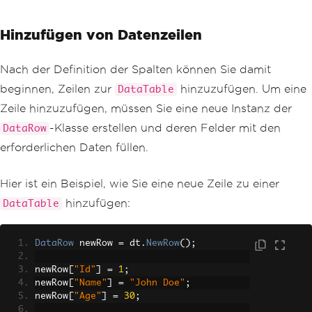
Hinzufügen von Datenzeilen
Nach der Definition der Spalten können Sie damit
beginnen, Zeilen zur
hinzuzufügen. Um eine
DataTable
Zeile hinzuzufügen, müssen Sie eine neue Instanz der
-Klasse erstellen und deren Felder mit den
DataRow
erforderlichen Daten füllen.
Hier ist ein Beispiel, wie Sie eine neue Zeile zu einer
hinzufügen:
DataTable
DataRow
 newRow 
=
 dt
.
NewRow
();
newRow
[
"Id"
]
=
1
;
newRow
[
"Name"
]
=
"John Doe"
;
newRow
[
"Age"
]
=
30
;