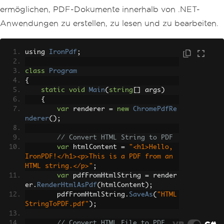
ermöglichen, PDF-Dokumente innerhalb von .NET-
Anwendungen zu erstellen, zu lesen und zu bearbeiten.
using 
IronPdf
;
class
Program
{
static
void
Main
(
string
[]
 args
)
{
var
 renderer 
=
new
ChromePdfRe
nderer
();
// Convert HTML String to PDF
var
 htmlContent 
=
"<h1>Hello, 
IronPDF!</h1><p>This is a PDF from an 
HTML string.</p>"
;
var
 pdfFromHtmlString 
=
 render
er
.
RenderHtmlAsPdf
(
htmlContent
);
        pdfFromHtmlString
.
SaveAs
(
"HTML
StringToPDF.pdf"
);
VB
C#
// Convert HTML File to PDF