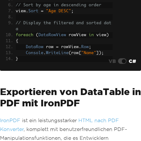
// Sort by age in descending order
view
.
Sort
=
"Age DESC"
;
// Display the filtered and sorted dat
a
foreach
(
DataRowView
 rowView 
in
 view
)
{
DataRow
 row 
=
 rowView
.
Row
;
Console
.
WriteLine
(
row
[
"Name"
]);
}
VB
C#
Exportieren von DataTable in
PDF mit IronPDF
IronPDF
ist ein leistungsstarker
HTML nach PDF
Konverter
, komplett mit benutzerfreundlichen PDF-
Manipulationsfunktionen, die es Entwicklern