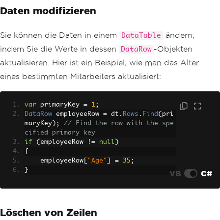
Daten modifizieren
Sie können die Daten in einem
ändern,
DataTable
indem Sie die Werte in dessen
-Objekten
DataRow
aktualisieren. Hier ist ein Beispiel, wie man das Alter
eines bestimmten Mitarbeiters aktualisiert:
var
 primaryKey 
=
1
;
DataRow
 employeeRow 
=
 dt
.
Rows
.
Find
(
pri
maryKey
);
// Find the row with the spe
cified primary key
if
(
employeeRow 
!=
null
)
{
    employeeRow
[
"Age"
]
=
35
;
}
VB
C#
Löschen von Zeilen