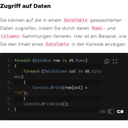
Zugriff auf Daten
Sie können auf die in einem
gespeicherten
DataTable
Daten zugreifen, indem Sie durch deren
- und
Rows
-Sammlungen iterieren. Hier ist ein Beispiel, wie
Columns
Sie den Inhalt eines
in der Konsole anzeigen:
DataTable
foreach
(
DataRow
 row 
in
 dt
.
Rows
)
{
foreach
(
DataColumn
 col 
in
 dt
.
Colu
mns
)
{
Console
.
Write
(
row
[
col
]
+
"\t"
);
}
Console
.
WriteLine
();
}
VB
C#