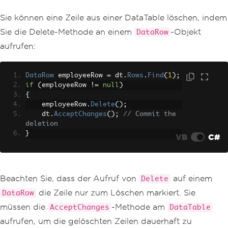
Sie können eine Zeile aus einer DataTable löschen, indem
Sie die Delete-Methode an einem
-Objekt
DataRow
aufrufen:
DataRow
 employeeRow 
=
 dt
.
Rows
.
Find
(
1
);
if
(
employeeRow 
!=
null
)
{
    employeeRow
.
Delete
();
    dt
.
AcceptChanges
();
// Commit the 
deletion
}
VB
C#
Beachten Sie, dass der Aufruf von
auf einem
Delete
die Zeile nur zum Löschen markiert. Sie
DataRow
müssen die
-Methode am
AcceptChanges
DataTable
aufrufen, um die gelöschten Zeilen dauerhaft zu