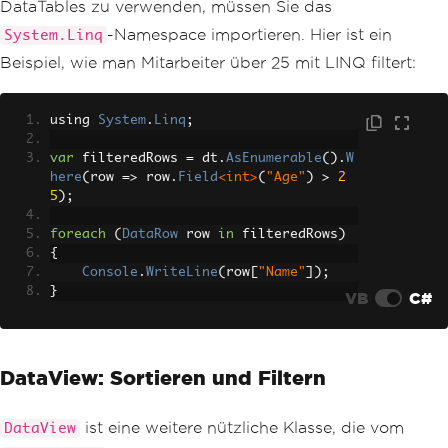
DataTables zu verwenden, müssen Sie das
-Namespace importieren. Hier ist ein
System.Linq
Beispiel, wie man Mitarbeiter über 25 mit LINQ filtert:
using 
System
.
Linq
;
var
 filteredRows 
=
 dt
.
AsEnumerable
().
W
here
(
row 
=>
 row
.
Field
<int>
(
"Age"
)
>
2
5
);
foreach
(
DataRow
 row 
in
 filteredRows
)
{
Console
.
WriteLine
(
row
[
"Name"
]);
}
VB
C#
DataView: Sortieren und Filtern
ist eine weitere nützliche Klasse, die vom
DataView