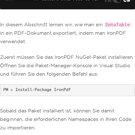
var
 htmlFilePath 
=
"path_to_yo
ur_html_file.html"
;
// Specify the pat
h to your HTML file
var
 pdfFromHtmlFile 
=
 rendere
In diesem Abschnitt lernen wir, wie man ein
DataTable
r
.
RenderHtmlFileAsPdf
(
htmlFilePath
);
in ein PDF-Dokument exportiert, indem man IronPDF
        pdfFromHtmlFile
.
SaveAs
(
"HTMLFi
leToPDF.pdf"
);
verwendet.
// Convert URL to PDF
Zuerst müssen Sie das IronPDF NuGet-Paket installieren.
var
 url 
=
"http://ironpdf.co
m"
;
// Specify the URL
Öffnen Sie die Paket-Manager-Konsole in Visual Studio
var
 pdfFromUrl 
=
 renderer
.
Rend
und führen Sie den folgenden Befehl aus:
erUrlAsPdf
(
url
);
        pdfFromUrl
.
SaveAs
(
"URLToPDF.pd
f"
);
Install-Package IronPdf
}
}
Sobald das Paket installiert ist, können Sie damit
beginnen, die erforderlichen Namespaces in Ihren Code
zu importieren: