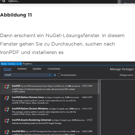
Abbildung 11
Dann erscheint ein NuGet-Lösungsfenster. In diesem
Fenster gehen Sie zu Durchsuchen, suchen nach
IronPDF und installieren es.