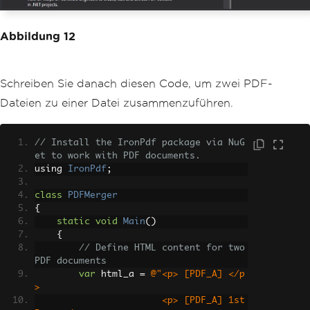
Abbildung 12
Schreiben Sie danach diesen Code, um zwei PDF-
Dateien zu einer Datei zusammenzuführen.
// Install the IronPdf package via NuG
et to work with PDF documents.
using 
IronPdf
;
class
PDFMerger
{
static
void
Main
()
{
// Define HTML content for two 
PDF documents
var
 html_a 
=
@"<p> [PDF_A] </p
>
                       <p> [PDF_A] 1st 