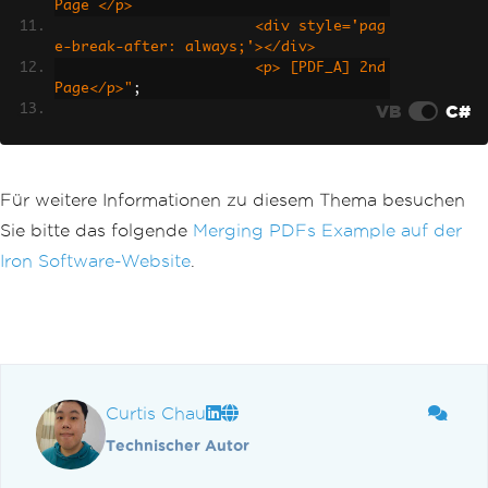
Page </p>
                       <div style='pag
e-break-after: always;'></div>
                       <p> [PDF_A] 2nd 
Page</p>"
;
VB
C#
var
 html_b 
=
@"<p> [PDF_B] </p
>
                       <p> [PDF_B] 1st 
Page </p>
Für weitere Informationen zu diesem Thema besuchen
                       <div style='pag
Sie bitte das folgende
Merging PDFs Example auf der
e-break-after: always;'></div>
                       <p> [PDF_B] 2nd 
Iron Software-Website
.
Page</p>"
;
// Initialize a new pdf render
er using Chrome
var
Renderer
=
new
IronPdf
.
Chr
omePdfRenderer
();
Curtis Chau
// Render HTML strings as PDF 
documents
Technischer Autor
var
 pdfdoc_a 
=
Renderer
.
Render
HtmlAsPdf
(
html_a
);