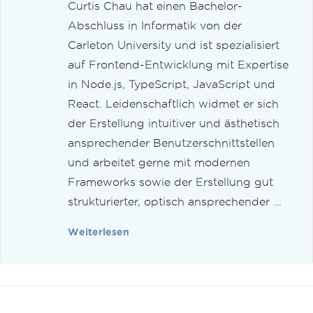
Curtis Chau hat einen Bachelor-
var
 pdfdoc_b 
=
Renderer
.
Render
HtmlAsPdf
(
html_b
);
Abschluss in Informatik von der
Carleton University und ist spezialisiert
// Merge the two PDFs into a s
ingle document
auf Frontend-Entwicklung mit Expertise
var
 merged 
=
IronPdf
.
PdfDocume
in Node.js, TypeScript, JavaScript und
nt
.
Merge
(
pdfdoc_a
,
 pdfdoc_b
);
React. Leidenschaftlich widmet er sich
// Save the combined PDF to th
der Erstellung intuitiver und ästhetisch
e file system
ansprechender Benutzerschnittstellen
        merged
.
SaveAs
(
"Merged.pdf"
);
}
und arbeitet gerne mit modernen
}
Frameworks sowie der Erstellung gut
strukturierter, optisch ansprechender ...
Weiterlesen