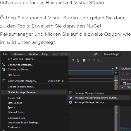
unten ein einfaches Beispiel mit Visual Studio.
Öffnen Sie zunächst Visual Studio und gehen Sie dann
zu den Tools. Erweitern Sie dann den NuGet-
Paketmanager und klicken Sie auf die zweite Option, wie
im Bild unten angezeigt.