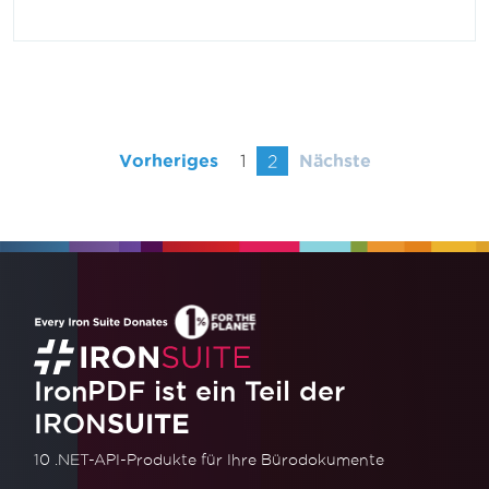
Vorheriges
1
2
Nächste
IronPDF ist ein Teil der
IRON
SUITE
10 .NET-API-Produkte
für Ihre Bürodokumente