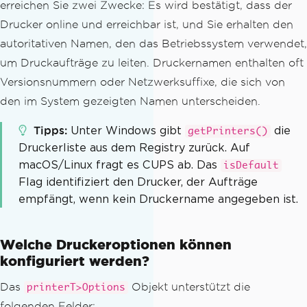
erreichen Sie zwei Zwecke: Es wird bestätigt, dass der
mber of copies
Drucker online und erreichbar ist, und Sie erhalten den
    pages
:
'1-3,5'
,
// Pa
ges to print (optional)
autoritativen Namen, den das Betriebssystem verwendet,
    scale
:
'fit'
,
// 'f
um Druckaufträge zu leiten. Druckernamen enthalten oft
it' | 'noscale' | 'shrink'
Versionsnummern oder Netzwerksuffixe, die sich von
    orientation
:
'portrait'
,
// 'p
den im System gezeigten Namen unterscheiden.
ortrait' | 'landscape'
};
Tipps
Unter Windows gibt
die
getPrinters()
Druckerliste aus dem Registry zurück. Auf
await
 printer
.
print
(
filePath
,
 option
macOS/Linux fragt es CUPS ab. Das
isDefault
s
);
Flag identifiziert den Drucker, der Aufträge
  console
.
log
(`
Printed
 $
{
options
.
copie
empfängt, wenn kein Druckername angegeben ist.
s
}
 copies to 
"${options.printer}"
`);
}
Welche Druckeroptionen können
printWithT
>
Options
(
'./pdfs/shipping-la
konfiguriert werden?
bel.pdf'
).
catch
(
console
.
error
);
Das
Objekt unterstützt die
printerT>Options
folgenden Felder: