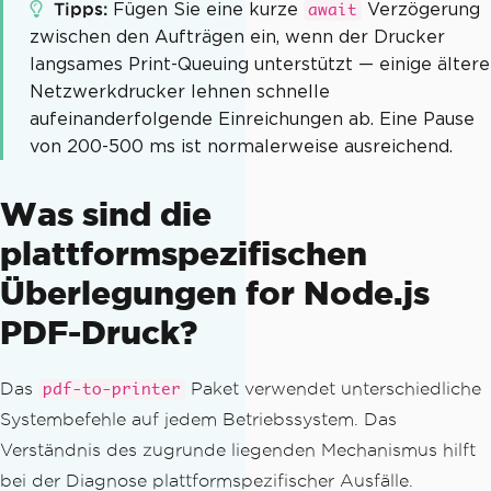
Tipps
Fügen Sie eine kurze
Verzögerung
await
 printer
.
print
(
filePath
,
await
printT
>
Options
);
zwischen den Aufträgen ein, wenn der Drucker
        results
.
successful
++;
langsames Print-Queuing unterstützt — einige ältere
        console
.
log
(`
Printed
:
 $
{
path
.
b
Netzwerkdrucker lehnen schnelle
asename
(
filePath
)}`);
aufeinanderfolgende Einreichungen ab. Eine Pause
}
catch
(
err
)
{
von 200-500 ms ist normalerweise ausreichend.
        results
.
failed
++;
        results
.
errors
.
push
({
 file
:
 fi
Was sind die
lePath
,
 error
:
 err
.
message 
});
}
plattformspezifischen
}
Überlegungen for Node.js
this
.
queue 
=
[];
PDF-Druck?
return
 results
;
}
}
Das
Paket verwendet unterschiedliche
pdf-to-printer
Systembefehle auf jedem Betriebssystem. Das
// Usage: print monthly reports to a s
Verständnis des zugrunde liegenden Mechanismus hilft
pecific printer
bei der Diagnose plattformspezifischer Ausfälle.
(
async
()
=>
{