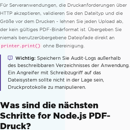
}
Für Serveranwendungen, die Druckanforderungen über
}
HTTP akzeptieren, validieren Sie den Dateityp und die
Größe vor dem Drucken - lehnen Sie jeden Upload ab,
  getLog
(
userId 
=
null
)
{
der kein gültiges PDF-Binärformat ist. Übergeben Sie
return
 userId 
?
this
.
log
.
filter
((
e
)
=>
 e
.
userId 
===
 userId
)
:
this
.
lo
niemals benutzerübergebene Dateipfade direkt an
g
;
ohne Bereinigung.
printer.print()
}
}
Wichtig
Speichern Sie Audit-Logs außerhalb
des beschreibbaren Verzeichnisses der Anwendung.
// Usage
Ein Angreifer mit Schreibzugriff auf das
const
 auditedPrinter 
=
new
AuditedPrin
Dateisystem sollte nicht in der Lage sein,
ter
();
Druckprotokolle zu manipulieren.
(
async
()
=>
{
Was sind die nächsten
await
 auditedPrinter
.
print
(
'./contra
cts/nda-2026.pdf'
,
'user-42'
,
{
 copie
Schritte for Node.js PDF-
s
:
1
});
Druck?
  console
.
log
(
'Audit log:'
,
 auditedPri
nter
.
getLog
(
'user-42'
));