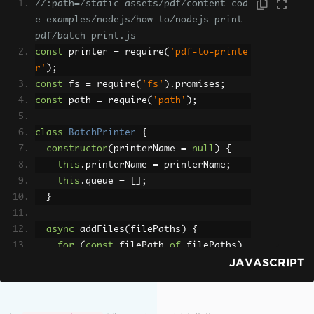
//:path=/static-assets/pdf/content-cod
e-examples/nodejs/how-to/nodejs-print-
pdf/batch-print.js
const
 printer 
=
 require
(
'pdf-to-printe
r'
);
const
 fs 
=
 require
(
'fs'
).
promises
;
const
 path 
=
 require
(
'path'
);
class
BatchPrinter
{
constructor
(
printerName 
=
null
)
{
this
.
printerName 
=
 printerName
;
this
.
queue 
=
[];
}
async
 addFiles
(
filePaths
)
{
for
(
const
 filePath 
of
 filePaths
)
JAVASCRIPT
{
try
{
await
 fs
.
access
(
filePath
);
this
.
queue
.
push
(
filePath
);