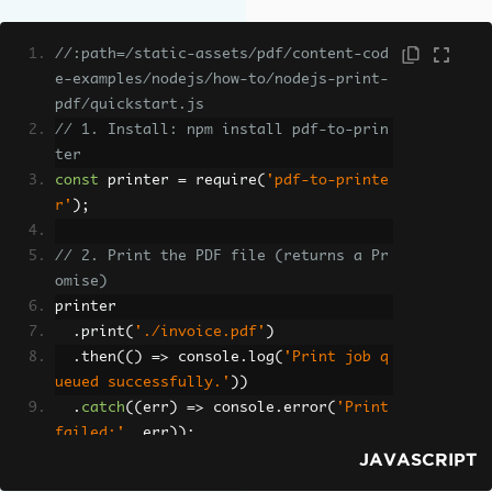
//:path=/static-assets/pdf/content-cod
e-examples/nodejs/how-to/nodejs-print-
pdf/quickstart.js
// 1. Install: npm install pdf-to-prin
ter
const
 printer 
=
 require
(
'pdf-to-printe
r'
);
// 2. Print the PDF file (returns a Pr
omise)
printer
.
print
(
'./invoice.pdf'
)
.
then
(()
=>
 console
.
log
(
'Print job q
ueued successfully.'
))
.
catch
((
err
)
=>
 console
.
error
(
'Print 
failed:'
,
 err
));
JAVASCRIPT