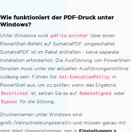
const
 batch 
=
new
BatchPrinter
(
'Offi
ce Printer A3'
);
Wie funktioniert der PDF-Druck unter
Windows?
await
 batch
.
addFiles
([
'./reports/january.pdf'
,
Unter Windows wird
über einen
pdf-to-printer
'./reports/february.pdf'
,
PowerShell-Befehl auf SumatraPDF umgeschaltet.
'./reports/march.pdf'
,
SumatraPDF ist im Paket enthalten - keine separate
]);
Installation erforderlich. Die Ausführung von PowerShell-
const
 results 
=
await
 batch
.
printAll
Skripten muss unter der aktuellen Ausführungsrichtlinie
({
 copies
:
1
});
zulässig sein. Führen Sie
in
Get-ExecutionPolicy
  console
.
log
(`
Done
--
 $
{
results
.
succe
PowerShell aus, um zu prüfen; wenn das Ergebnis
ssful
}
 printed
,
 $
{
results
.
failed
}
 fail
ist, setzen Sie es auf
oder
Restricted
RemoteSigned
ed
.`);
})();
für die Sitzung.
Bypass
Druckernamen unter Windows sind
groß-/kleinschreibungssensitiv und müssen genau mit
dem Wert übereinstimmen, der in
Einstellungen >