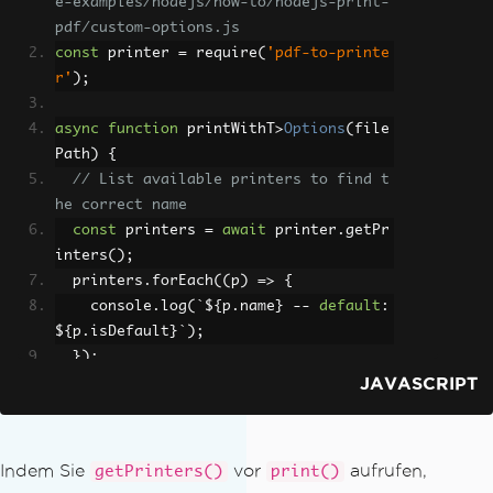
e-examples/nodejs/how-to/nodejs-print-
pdf/custom-options.js
const
 printer 
=
 require
(
'pdf-to-printe
r'
);
async
function
 printWithT
>
Options
(
file
Path
)
{
// List available printers to find t
he correct name
const
 printers 
=
await
 printer
.
getPr
inters
();
  printers
.
forEach
((
p
)
=>
{
    console
.
log
(`
$
{
p
.
name
}
--
default
:
$
{
p
.
isDefault
}`);
});
JAVASCRIPT
const
 options 
=
{
    printer
:
'HP LaserJet Pro'
,
// Ex
act name from getPrinters()
Indem Sie
vor
aufrufen,
getPrinters()
print()
    copies
:
2
,
// Nu