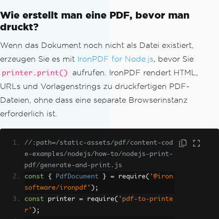
Wie erstellt man eine PDF, bevor man
druckt?
Wenn das Dokument noch nicht als Datei existiert,
erzeugen Sie es mit
IronPDF for Node.js
, bevor Sie
aufrufen. IronPDF rendert HTML,
printer.print()
URLs und Vorlagenstrings zu druckfertigen PDF-
Dateien, ohne dass eine separate Browserinstanz
erforderlich ist.
//:path=/static-assets/pdf/content-cod
e-examples/nodejs/how-to/nodejs-print-
pdf/generate-and-print.js
const
{
PdfDocument
}
=
 require
(
'@iron
software/ironpdf'
);
const
 printer 
=
 require
(
'pdf-to-printe
r'
);