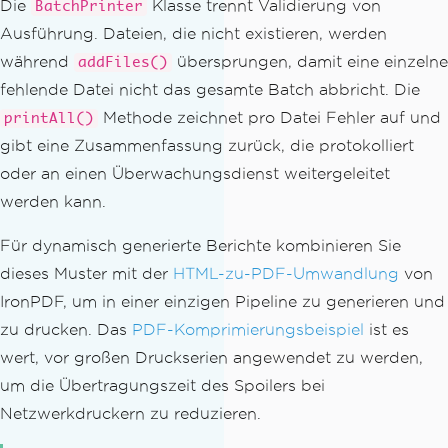
Die
Klasse trennt Validierung von
BatchPrinter
}
catch
{
Ausführung. Dateien, die nicht existieren, werden
        console
.
warn
(`
Skipped
(
not fou
während
übersprungen, damit eine einzelne
addFiles()
nd
):
 $
{
filePath
}`);
}
fehlende Datei nicht das gesamte Batch abbricht. Die
}
Methode zeichnet pro Datei Fehler auf und
printAll()
}
gibt eine Zusammenfassung zurück, die protokolliert
oder an einen Überwachungsdienst weitergeleitet
async
 printAll
(
options 
=
{})
{
werden kann.
const
 results 
=
{
 successful
:
0
,
 f
ailed
:
0
,
 errors
:
[]
};
Für dynamisch generierte Berichte kombinieren Sie
for
(
const
 filePath 
of
this
.
queue
)
dieses Muster mit der
HTML-zu-PDF-Umwandlung
von
{
IronPDF, um in einer einzigen Pipeline zu generieren und
try
{
zu drucken. Das
PDF-Komprimierungsbeispiel
ist es
const
 printT
>
Options
=
{
wert, vor großen Druckserien angewendet zu werden,
...
options
,
um die Übertragungszeit des Spoilers bei
...(
this
.
printerName 
&&
{
 pr
inter
:
this
.
printerName 
}),
Netzwerkdruckern zu reduzieren.
};