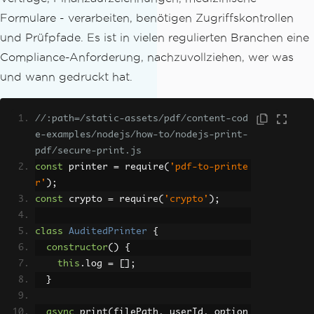
Formulare - verarbeiten, benötigen Zugriffskontrollen
und Prüfpfade. Es ist in vielen regulierten Branchen eine
Compliance-Anforderung, nachzuvollziehen, wer was
und wann gedruckt hat.
//:path=/static-assets/pdf/content-cod
e-examples/nodejs/how-to/nodejs-print-
pdf/secure-print.js
const
 printer 
=
 require
(
'pdf-to-printe
r'
);
const
 crypto 
=
 require
(
'crypto'
);
class
AuditedPrinter
{
constructor
()
{
this
.
log 
=
[];
}
async
 print
(
filePath
,
 userId
,
 option