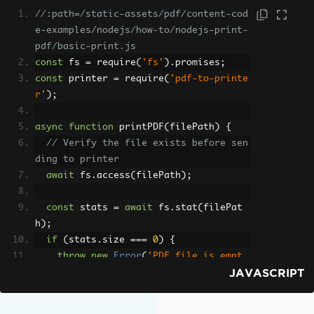
//:path=/static-assets/pdf/content-cod
e-examples/nodejs/how-to/nodejs-print-
pdf/basic-print.js
const
 fs 
=
 require
(
'fs'
).
promises
;
const
 printer 
=
 require
(
'pdf-to-printe
r'
);
async
function
 printPDF
(
filePath
)
{
// Verify the file exists before sen
ding to printer
await
 fs
.
access
(
filePath
);
const
 stats 
=
await
 fs
.
stat
(
filePat
h
);
if
(
stats
.
size 
===
0
)
{
throw
new
Error
(
'PDF file is empt
JAVASCRIPT
y'
);
}