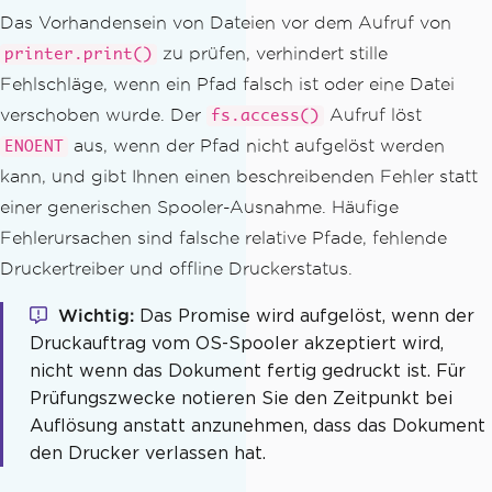
await
 printer
.
print
(
filePath
);
Das Vorhandensein von Dateien vor dem Aufruf von
  console
.
log
(`
Print
 job queued
:
 $
{
fil
zu prüfen, verhindert stille
printer.print()
ePath
}`);
Fehlschläge, wenn ein Pfad falsch ist oder eine Datei
}
verschoben wurde. Der
Aufruf löst
fs.access()
printPDF
(
'./pdfs/invoice.pdf'
).
catch
aus, wenn der Pfad nicht aufgelöst werden
ENOENT
((
err
)
=>
{
kann, und gibt Ihnen einen beschreibenden Fehler statt
if
(
err
.
code 
===
'ENOENT'
)
{
einer generischen Spooler-Ausnahme. Häufige
    console
.
error
(
'File not found:'
,
 e
Fehlerursachen sind falsche relative Pfade, fehlende
rr
.
path
);
}
else
{
Druckertreiber und offline Druckerstatus.
    console
.
error
(
'Print error:'
,
 err
.
Wichtig
Das Promise wird aufgelöst, wenn der
message
);
}
Druckauftrag vom OS-Spooler akzeptiert wird,
});
nicht wenn das Dokument fertig gedruckt ist. Für
Prüfungszwecke notieren Sie den Zeitpunkt bei
Auflösung anstatt anzunehmen, dass das Dokument
den Drucker verlassen hat.