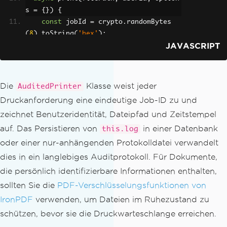
s 
=
{})
{
const
 jobId 
=
 crypto
.
randomBytes
(
8
).
toString
(
'hex'
);
JAVASCRIPT
const
 entry 
=
{
 jobId
,
 userId
,
 fil
ePath
,
 options
,
 status
:
'pending'
,
 sta
rtedAt
:
new
Date
().
toISOString
()
};
this
.
log
.
push
(
entry
);
Die
Klasse weist jeder
AuditedPrinter
Druckanforderung eine eindeutige Job-ID zu und
try
{
zeichnet Benutzeridentität, Dateipfad und Zeitstempel
await
 printer
.
print
(
filePath
,
 op
tions
);
auf. Das Persistieren von
in einer Datenbank
this.log
      entry
.
status 
=
'completed'
;
oder einer nur-anhängenden Protokolldatei verwandelt
      entry
.
completedAt 
=
new
Date
().
t
dies in ein langlebiges Auditprotokoll. Für Dokumente,
oISOString
();
die persönlich identifizierbare Informationen enthalten,
return
{
 success
:
true
,
 jobId 
};
sollten Sie die
PDF-Verschlüsselungsfunktionen von
}
catch
(
err
)
{
      entry
.
status 
=
'failed'
;
IronPDF
verwenden, um Dateien im Ruhezustand zu
      entry
.
error 
=
 err
.
message
;
schützen, bevor sie die Druckwarteschlange erreichen.
throw
 err
;