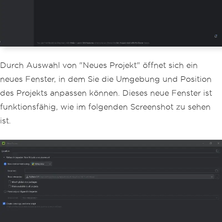
Durch Auswahl von "Neues Projekt" öffnet sich ein
neues Fenster, in dem Sie die Umgebung und Position
des Projekts anpassen können. Dieses neue Fenster ist
funktionsfähig, wie im folgenden Screenshot zu sehen
ist.