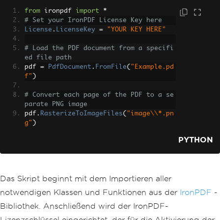
from
 ironpdf 
import
*
# Set your IronPDF License Key here
License
.
LicenseKey
=
"YOUR KEY HERE"
# Load the PDF document from a specifi
ed file path
pdf 
=
PdfDocument
.
FromFile
(
"Example.pd
f"
)
# Convert each page of the PDF to a se
parate PNG image
pdf
.
RasterizeToImageFiles
(
"image\\*.pn
g"
)
PYTHON
Das Skript beginnt mit dem Importieren aller
notwendigen Klassen und Funktionen aus der
IronPDF
-
Bibliothek. Anschließend wird der IronPDF-
Lizenzschlüssel eingerichtet, der für die Aktivierung der