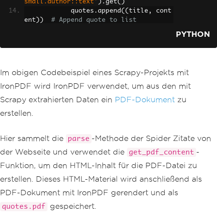
small.author::text'
).
get
()
            quotes
.
append
((
title
,
 cont
ent
))
# Append quote to list
PYTHON
# Generate PDF document using 
IronPDF
        renderer 
=
ChromePdfRenderer
()
        pdf 
=
 renderer
.
RenderHtmlAsPdf
Im obigen Codebeispiel eines Scrapy-Projekts mit
(
self
.
get_pdf_content
(
quotes
))
        pdf
.
SaveAs
(
"quotes.pdf"
)
IronPDF wird IronPDF verwendet, um aus den mit
Scrapy extrahierten Daten ein
PDF-Dokument
zu
def
 get_pdf_content
(
self
,
 quotes
):
erstellen.
# Generate HTML content for PD
F using extracted quotes
        html_content 
=
"<html><head><t
Hier sammelt die
-Methode der Spider Zitate von
parse
itle>Quotes</title></head><body>"
for
 title
,
 content 
in
 quotes
:
der Webseite und verwendet die
-
get_pdf_content
            html_content 
+=
 f
"<h2>{tit
Funktion, um den HTML-Inhalt für die PDF-Datei zu
le}</h2><p>Author: {content}</p>"
        html_content 
+=
"</body></html
erstellen. Dieses HTML-Material wird anschließend als
>"
PDF-Dokument mit IronPDF gerendert und als
return
 html_content
gespeichert.
quotes.pdf