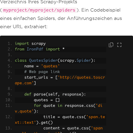
Verzeichnis Ihres Scrapy-Projekts
(
). Ein Codebeispiel
myproject/myproject/spiders
eines einfachen Spiders, der Anführungszeichen aus
einer URL extrahiert:
import
 scrapy
from
IronPdf
import
*
class
QuotesSpider
(
scrapy
.
Spider
):
    name 
=
'quotes'
# Web page link
    start_urls 
=
[
'http://quotes.toscr
ape.com'
]
def
 parse
(
self
,
 response
):
        quotes 
=
[]
for
 quote 
in
 response
.
css
(
'di
v.quote'
):
            title 
=
 quote
.
css
(
'span.te
xt::text'
).
get
()
            content 
=
 quote
.
css
(
'span 