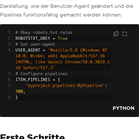
_page
,
 self
.
parse
)
Darstellung, wie der Benutzer-Agent geändert und die
Pipelines funktionsfähig gemacht werden können:
# Obey robots.txt rules
ROBOTSTXT_OBEY 
=
True
# Set user-agent
USER_AGENT 
=
'Mozilla/5.0 (Windows NT 
10.0; Win64; x64) AppleWebKit/537.36 
(KHTML, like Gecko) Chrome/58.0.3029.1
10 Safari/537.3'
# Configure pipelines
ITEM_PIPELINES 
=
{
'myproject.pipelines.MyPipeline'
:
300
,
}
PYTHON
Erste Schritte