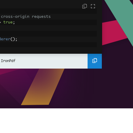
 cross-origin requests
=
true
;
derer
();
ing using C#
Pdf
(
"<h1>Hello World</h1>"
);
 IronPdf
ssets
mages, CSS and JavaScript.
\assets\' is set as the file location to 
nderHtmlAsPdf
(
"<img src='icons/iron.pn
-assets.pdf"
);