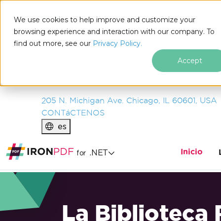
IRON
SOFTWARE
We use cookies to help improve and customize your
PRODUCTOS
browsing experience and interaction with our company. To
find out more, see our
EMPRESA
Privacy Policy.
SOLUCIONES
Accept
RECURSOS
SOBRE NOSOTROS
205 N. Michigan Ave. Chicago, IL 60601, USA
CONTáCTENOS
es
Inicio
.NET
for
La Biblioteca