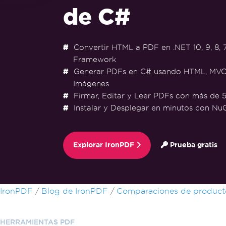
de C#
Convertir HTML a PDF en .NET 10, 9, 8, 7
Framework
Generar PDFs en C# usando HTML, MVC
Imágenes
Firmar, Editar y Leer PDFs con más de 5
Instalar y Desplegar en minutos con Nu
Explorar IronPDF
Prueba gratis
Saltar al pie de página
IronPDF
Blog de IronPDF
Comparaciones de product
HERRAMIENTAS PDF