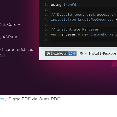
using 
IronPdf
;
// Disable local disk access or
Installation
.
EnableWebSecurity
, 6, Core y
// Instantiate Renderer
var
 renderer 
=
new
ChromePdfRen
, ASPX e
// Create a PDF from a HTML str
0 características
var
 pdf 
=
 renderer
.
RenderHtmlAs
Install-Package
Get
// Export to a file or Stream
pdf
.
SaveAs
(
"output.pdf"
);
// Advanced Example with HTML A
// Load external html assets: I
// An optional BasePath 'C:\site
load assets from
var
 myAdvancedPdf 
=
 renderer
.
Re
os
Firma PDF de QuestPDF
g'>"
,
@"C:\site\assets\"
);
myAdvancedPdf
.
SaveAs
(
"html-with