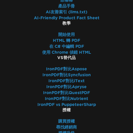
授權續約
使用授權金鑰
EULA
企業方案
試用IRONPDF免費版
在NuGet上下載
下載DLL
下載Windows安裝程式
開始免費試用
IronPDF
IronPDF部落格
產品比較
QuestPDF Sign PDF
回到頂部
關於我們
新聞