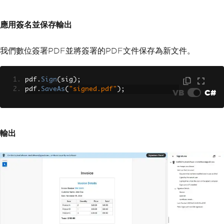
                                <optio
n selected>AES 256-bit (Recommended)</
應用簽名並保存輸出
option>
                                <optio
n>RC4 128-bit (Legacy)</option>
我們數位簽署PDF並將簽署的PDF文件保存為新文件。
                            </select>
                            <small cla
ss='text-muted'>AES-256 provides enter
pdf
.
Sign
(
sig
);
prise-grade security</small>
pdf
.
SaveAs
(
"signed.pdf"
);
VB
C#
                        </div>
                        <div class='mb
-3'>
                            <label cla
輸出
ss='form-label'><strong>Document Permi
ssions</strong></label>
                            <div class
='form-check form-switch'>
                                <input 
class='form-check-input' type='checkbo
x' id='allowPrint' checked>
                                <label 
class='form-check-label' for='allowPri