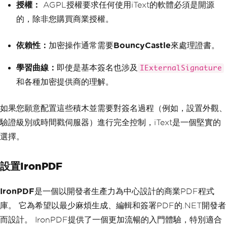
授權：
AGPL授權要求任何使用iText的軟體必須是開源
的，除非您購買商業授權。
依賴性：
加密操作通常需要
BouncyCastle
來處理證書。
學習曲線：
即使是基本簽名也涉及
IExternalSignature
和各種加密提供商的理解。
如果您願意配置這些積木並需要對簽名過程（例如，設置外觀、
驗證級別或時間戳伺服器）進行完全控制，iText是一個堅實的
選擇。
設置IronPDF
IronPDF
是一個以開發者生產力為中心設計的商業PDF程式
庫。 它為希望以最少麻煩生成、編輯和簽署PDF的.NET開發者
而設計。 IronPDF提供了一個更加流暢的入門體驗，特別適合