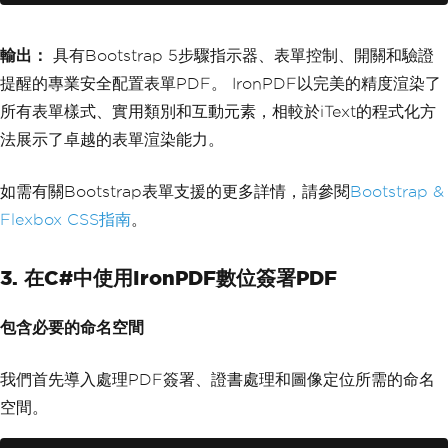
ight: 40px; border-radius: 50%; backgr
ound: #e9ecef;
            display: inline-flex; alig
輸出：
具有Bootstrap 5步驟指示器、表單控制、開關和驗證
n-items: center; justify-content: cent
提醒的專業安全配置表單PDF。 IronPDF以完美的精度渲染了
er; font-weight: 700; }
        .step.completed .step-number { 
所有表單樣式、實用類別和互動元素，相較於iText的程式化方
background: #198754; color: white; }
法展示了卓越的表單渲染能力。
        .step.active .step-number { ba
ckground: #0d6efd; color: white; }
        @media print { .form-section { 
如需有關Bootstrap表單支援的更多詳情，請參閱
Bootstrap &
page-break-inside: avoid; } }
Flexbox CSS指南
。
    </style>
</head>
<body class='bg-light'>
3. 在C#中使用IronPDF數位簽署PDF
    <div class='container py-4'>
        <div class='row justify-conten
t-center'>
包含必要的命名空間
            <div class='col-lg-8'>
                <h2 class='text-center 
mb-4'>PDF Security Configuration</h2>
我們首先導入處理PDF簽署、證書處理和圖像定位所需的命名
空間。
                <div class='step-indic
ator mb-4'>
                    <div class='step c