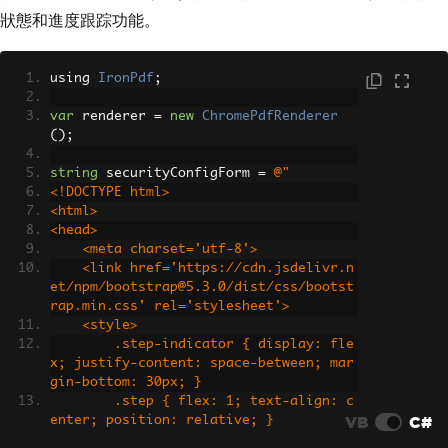
狀態和進度跟踪功能。
using 
IronPdf
;
var
 renderer 
=
new
ChromePdfRenderer
();
string
 securityConfigForm 
=
@"
<!DOCTYPE html>
<html>
<head>
    <meta charset='utf-8'>
    <link href='https://cdn.jsdelivr.n
et/npm/bootstrap@5.3.0/dist/css/bootst
rap.min.css' rel='stylesheet'>
    <style>
        .step-indicator { display: fle
x; justify-content: space-between; mar
gin-bottom: 30px; }
        .step { flex: 1; text-align: c
VB
C#
enter; position: relative; }
        .step-number { width: 40px; he