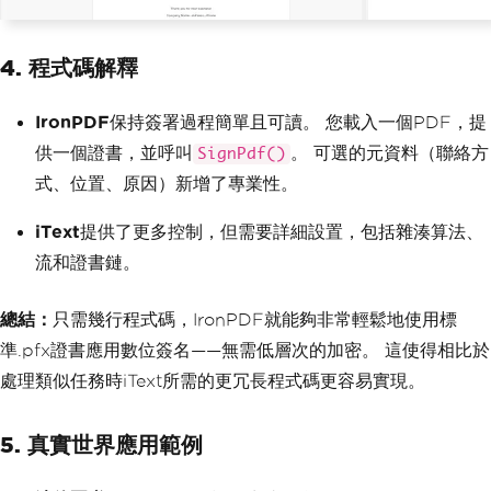
nt'>Allow Printing</label>
                            </div>
                            <div class
4. 程式碼解釋
='form-check form-switch'>
                                <input 
class='form-check-input' type='checkbo
IronPDF
保持簽署過程簡單且可讀。 您載入一個PDF，提
x' id='allowCopy'>
                                <label 
供一個證書，並呼叫
。 可選的元資料（聯絡方
SignPdf()
class='form-check-label' for='allowCop
式、位置、原因）新增了專業性。
y'>Allow Content Copying</label>
                            </div>
iText
提供了更多控制，但需要詳細設置，包括雜湊算法、
                            <div class
='form-check form-switch'>
流和證書鏈。
                                <input 
class='form-check-input' type='checkbo
x' id='allowModify'>
總結：
只需幾行程式碼，IronPDF就能夠非常輕鬆地使用標
                                <label 
準.pfx證書應用數位簽名——無需低層次的加密。 這使得相比於
class='form-check-label' for='allowMod
處理類似任務時iText所需的更冗長程式碼更容易實現。
ify'>Allow Document Modification</labe
l>
                            </div>
5. 真實世界應用範例
                            <div class
='form-check form-switch'>
                                <input 