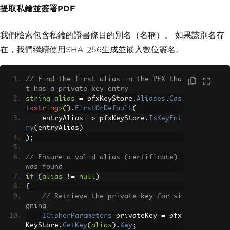
signatureAppearance
.
SetVisibleSignatur
提取私鑰並簽署PDF
e
(
new
 iTextSharp
.
text
.
Rectangle
(
x
,
我們檢索包含私鑰的證書條目的別名（名稱）。 如果該別名存
y
,
 x 
+
150
,
 y 
+
50
),
// Rectangle posi
tion
在，我們繼續使用SHA-256生成並嵌入數位簽名。
1
,
// Page number
"signature"
// Find the first alias in the PFX tha
// Field name
t has a private key entry
);
string
alias
=
 pfxKeyStore
.
Aliases
.
Cas
t
<string>
().
FirstOrDefault
(
    entryAlias 
=>
 pfxKeyStore
.
IsKeyEnt
ry
(
entryAlias
)
);
// Ensure a valid alias (certificate) 
was found
if
(
alias
!=
null
)
{
// Retrieve the private key for si
gning
ICipherParameters
 privateKey 
=
 pfx
KeyStore
.
GetKey
(
alias
).
Key
;