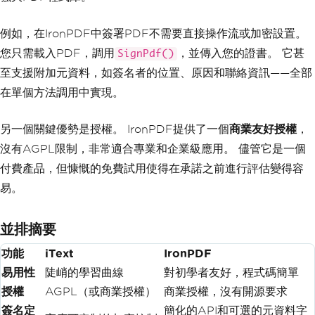
例如，在IronPDF中簽署PDF不需要直接操作流或加密設置。
您只需載入PDF，調用
，並傳入您的證書。 它甚
SignPdf()
至支援附加元資料，如簽名者的位置、原因和聯絡資訊——全部
在單個方法調用中實現。
另一個關鍵優勢是授權。 IronPDF提供了一個
商業友好授權
，
沒有AGPL限制，非常適合專業和企業級應用。 儘管它是一個
付費產品，但慷慨的免費試用使得在承諾之前進行評估變得容
易。
並排摘要
功能
iText
IronPDF
易用性
陡峭的學習曲線
對初學者友好，程式碼簡單
授權
AGPL（或商業授權）
商業授權，沒有開源要求
簽名定
簡化的API和可選的元資料字