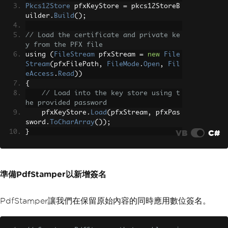
Pkcs12Store
 pfxKeyStore 
=
 pkcs12StoreB
uilder
.
Build
();
// Load the certificate and private ke
y from the PFX file
using 
(
FileStream
 pfxStream 
=
new
File
Stream
(
pfxFilePath
,
FileMode
.
Open
,
Fil
eAccess
.
Read
))
{
// Load into the key store using t
he provided password
    pfxKeyStore
.
Load
(
pfxStream
,
 pfxPas
sword
.
ToCharArray
());
VB
C#
}
準備PdfStamper以新增簽名
PdfStamper讓我們在保留原始內容的同時應用數位簽名。