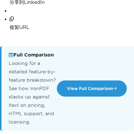
分享到LinkedIn
複製URL
Full Comparison
Looking for a
detailed feature-by-
feature breakdown?
See how IronPDF
View Full Comparison
stacks up against
Itext on pricing,
HTML support, and
licensing.