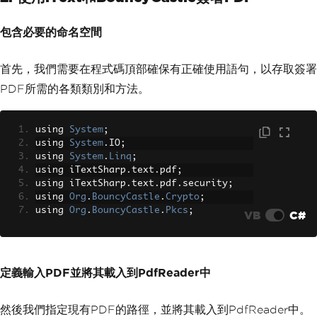
包含必要的命名空間
首先，我們需要在程式碼頂部確保有正確使用語句，以存取簽署
PDF所需的各類類別和方法。
using 
System
;
using 
System
.
IO
;
using 
System
.
Linq
;
using iTextSharp
.
text
.
pdf
;
using iTextSharp
.
text
.
pdf
.
security
;
using 
Org
.
BouncyCastle
.
Crypto
;
using 
Org
.
BouncyCastle
.
Pkcs
;
VB
C#
定義輸入PDF並將其載入到PdfReader中
然後我們指定現有PDF的路徑，並將其載入到PdfReader中。