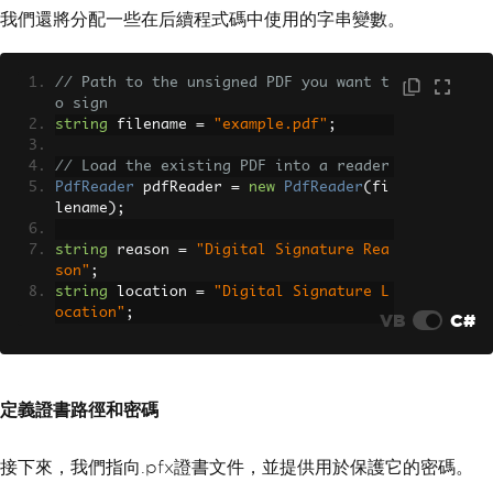
我們還將分配一些在后續程式碼中使用的字串變數。
// Path to the unsigned PDF you want t
o sign
string
 filename 
=
"example.pdf"
;
// Load the existing PDF into a reader
PdfReader
 pdfReader 
=
new
PdfReader
(
fi
lename
);
string
 reason 
=
"Digital Signature Rea
son"
;
string
 location 
=
"Digital Signature L
ocation"
;
VB
C#
定義證書路徑和密碼
接下來，我們指向.pfx證書文件，並提供用於保護它的密碼。