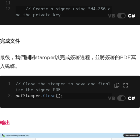
// Create a signer using SHA-256 a
VB
C#
nd the private key
IExternalSignature
 pks 
=
new
Priva
teKeySignature
(
privateKey
,
DigestAlgor
ithms
.
SHA256
);
完成文件
// Perform the digital signing ope
ration using CMS format
最後，我們關閉stamper以完成簽署過程，並將簽署的PDF寫
MakeSignature
.
SignDetached
(
        signatureAppearance
,
// Si
入磁碟。
gnature appearance
        pks
,
// Ex
ternal signature handler
// Close the stamper to save and final
new
Org
.
BouncyCastle
.
X509
.
X509
ize the signed PDF
Certificate
[]
{
pdfStamper
.
Close
();
VB
C#
            pfxKeyStore
.
GetCertificate
(
alias
).
Certificate
},
// Ce
rtificate chain (basic single-cert exa
輸出
mple)
null
,
null
,
null
,
// Op
tional CRL, OCSP, TSA
0
,
// Es