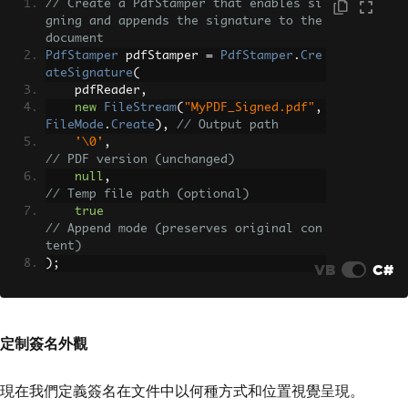
// Create a PdfStamper that enables si
gning and appends the signature to the 
document
PdfStamper
 pdfStamper 
=
PdfStamper
.
Cre
ateSignature
(
    pdfReader
,
new
FileStream
(
"MyPDF_Signed.pdf"
,
FileMode
.
Create
),
// Output path
'\0'
,
// PDF version (unchanged)
null
,
// Temp file path (optional)
true
// Append mode (preserves original con
tent)
);
VB
C#
定制簽名外觀
現在我們定義簽名在文件中以何種方式和位置視覺呈現。