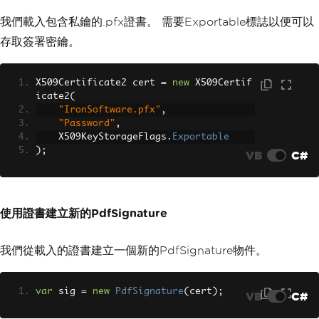
                        <div class='sm
all mt-2'>Finalize</div>
我們載入包含私鑰的.pfx證書。 需要Exportable標誌以便可以
                    </div>
存取簽署密鑰。
                </div>
                <div class='card shado
X509Certificate2 cert 
=
new
 X509Certif
w-sm form-section'>
icate2
(
                    <div class='card-h
"IronSoftware.pfx"
,
eader bg-primary text-white'>
"Password"
,
                        <h5 class='mb-
    X509KeyStorageFlags
.
Exportable
0'>Step 3: Encryption & Permissions</h
);
VB
C#
5>
                    </div>
                    <div class='card-b
ody'>
                        <div class='mb
使用證書建立新的PdfSignature
-3'>
                            <label cla
我們從載入的證書建立一個新的PdfSignature物件。
ss='form-label'><strong>Encryption Lev
el</strong></label>
                            <select cl
ass='form-select'>
var
 sig 
=
new
PdfSignature
(
cert
);
VB
C#
                                <optio
n>AES 128-bit</option>