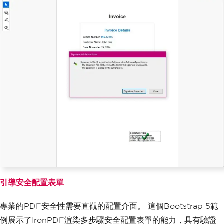
timated size for the signature (0 = au
to)
CryptoStandard
.
CMS       
// Si
gnature standard (CMS vs CAdES)
);
}
else
{
Console
.
WriteLine
(
"Private key not 
found in the PFX certificate."
);
}
引導安全配置表單
專業的PDF安全性需要直觀的配置介面。 這個Bootstrap 5範
例展示了IronPDF渲染多步驟安全配置表單的能力，具有驗證