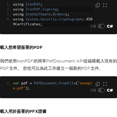
using 
IronPdf
;
ompleted'>
using 
IronPdf
.
Signing
;
                        <div class='st
using 
IronSoftware
.
Drawing
;
ep-number'>✓</div>
using 
System
.
Security
.
Cryptography
.
X50
                        <div class='sm
9Certificates
;
all mt-2'>Certificate</div>
VB
C#
                    </div>
                    <div class='step c
ompleted'>
                        <div class='st
載入您希望簽署的PDF
ep-number'>✓</div>
                        <div class='sm
all mt-2'>Signature</div>
我們使用IronPDF的簡單PdfDocument API從磁碟載入現有的
                    </div>
PDF文件。 您也可以為此工作建立一個新的PDF文件。
                    <div class='step a
ctive'>
                        <div class='st
var
 pdf 
=
PdfDocument
.
FromFile
(
"exampl
ep-number'>3</div>
e.pdf"
);
                        <div class='sm
VB
C#
all mt-2'>Encryption</div>
                    </div>
                    <div class='step'>
                        <div class='st
載入用於簽署的PFX證書
ep-number'>4</div>