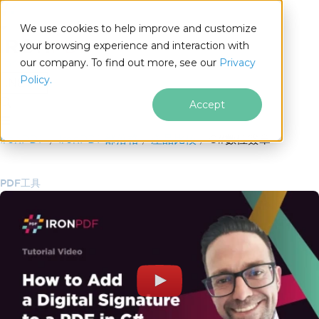
We use cookies to help improve and customize
your browsing experience and interaction with
our company. To find out more, see our
Privacy
for
Policy.
.NET
Accept
跳至頁尾內容
IronPDF
IronPDF部落格
產品比較
C#數位簽章
PDF工具