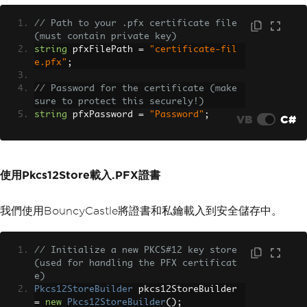
// Path to your .pfx certificate file 
(must contain private key)
string
 pfxFilePath 
=
"certificate-fil
e.pfx"
;
// Password for the certificate (make 
sure to protect this securely!)
string
 pfxPassword 
=
"Password"
;
VB
C#
使用Pkcs12Store載入.PFX證書
我們使用BouncyCastle將證書和私鑰載入到安全儲存中。
// Initialize a new PKCS#12 key store 
(used for handling the PFX certificat
e)
Pkcs12StoreBuilder
 pkcs12StoreBuilder 
=
new
Pkcs12StoreBuilder
();