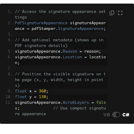
// Access the signature appearance set
tings
PdfSignatureAppearance
 signatureAppear
ance 
=
 pdfStamper
.
SignatureAppearance
;
// Add optional metadata (shows up in 
PDF signature details)
signatureAppearance
.
Reason
=
 reason
;
signatureAppearance
.
Location
=
 locatio
n
;
// Position the visible signature on t
he page (x, y, width, height in point
s)
float
 x 
=
360
;
float
 y 
=
130
;
signatureAppearance
.
Acro6Layers
=
fals
e
;
// Use compact signatu
VB
C#
re appearance
signatureAppearance
.
Layer4Text
=
PdfSi
gnatureAppearance
.
QuestionMark
;
// Cus
tom label text