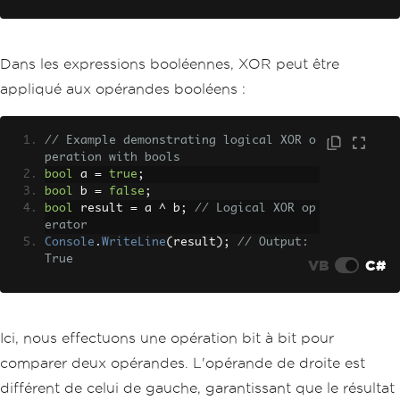
Dans les expressions booléennes, XOR peut être
appliqué aux opérandes booléens :
// Example demonstrating logical XOR o
peration with bools
bool
 a 
=
true
;
bool
 b 
=
false
;
bool
 result 
=
 a 
^
 b
;
// Logical XOR op
erator
Console
.
WriteLine
(
result
);
// Output: 
True
VB
C#
Ici, nous effectuons une opération bit à bit pour
comparer deux opérandes. L'opérande de droite est
différent de celui de gauche, garantissant que le résultat