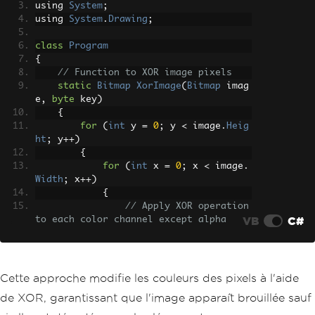
using 
System
;
using 
System
.
Drawing
;
class
Program
{
// Function to XOR image pixels
static
Bitmap
XorImage
(
Bitmap
 imag
e
,
byte
 key
)
{
for
(
int
 y 
=
0
;
 y 
<
 image
.
Heig
ht
;
 y
++)
{
for
(
int
 x 
=
0
;
 x 
<
 image
.
Width
;
 x
++)
{
// Apply XOR operation 
VB
C#
to each color channel except alpha
Color
 pixel 
=
 image
.
Ge
tPixel
(
x
,
 y
);
Color
 newPixel 
=
Colo
r
.
FromArgb
(
pixel
.
A
,
 pixel
.
R 
^
 key
,
 pix
Cette approche modifie les couleurs des pixels à l'aide
el
.
G 
^
 key
,
 pixel
.
B 
^
 key
);
de XOR, garantissant que l'image apparaît brouillée sauf
                image
.
SetPixel
(
x
,
 y
,
 n
ewPixel
);
// Set the new pixel value