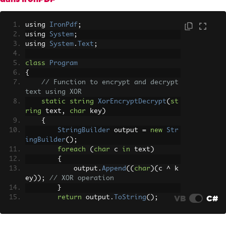
using 
IronPdf
;
using 
System
;
using 
System
.
Text
;
class
Program
{
// Function to encrypt and decrypt 
text using XOR
static
string
XorEncryptDecrypt
(
st
ring
 text
,
char
 key
)
{
StringBuilder
 output 
=
new
Str
ingBuilder
();
foreach
(
char
 c 
in
 text
)
{
            output
.
Append
((
char
)(
c 
^
 k
ey
));
// XOR operation
}
VB
C#
return
 output
.
ToString
();
}