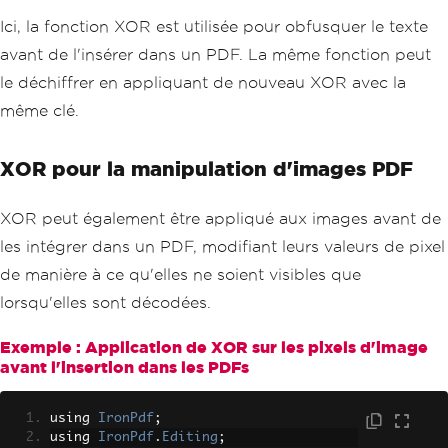
static
void
Main
()
{
Ici, la fonction XOR est utilisée pour obfusquer le texte
var
 text 
=
"Confidential Infor
avant de l'insérer dans un PDF. La même fonction peut
mation"
;
char
 key 
=
'X'
;
// Simple XOR 
le déchiffrer en appliquant de nouveau XOR avec la
key
même clé.
string
 encodedText 
=
XorEncryp
tDecrypt
(
text
,
 key
);
// Encrypt text
var
 pdf 
=
new
PdfDocument
(
270
,
XOR pour la manipulation d'images PDF
270
);
// Create a new PDF document
        pdf
.
DrawText
(
encodedText
,
Font
Types
.
TimesNewRoman
.
Name
,
FontSize
:
4
XOR peut également être appliqué aux images avant de
0
,
les intégrer dans un PDF, modifiant leurs valeurs de pixel
PageIndex
:
0
,
 X
:
150
,
 Y
:
3
00
,
Color
.
Black
,
Rotation
:
0
);
// Draw 
de manière à ce qu'elles ne soient visibles que
the text
lorsqu'elles sont décodées.
        pdf
.
SaveAs
(
"XorEncoded.pdf"
);
// Save the PDF
Console
.
WriteLine
(
"PDF with XO
Exemple : Application de XOR sur les pixels d'image
R-encoded text created."
);
avant l'insertion dans les PDFs
}
}
using 
IronPdf
;
using 
IronPdf
.
Editing
;