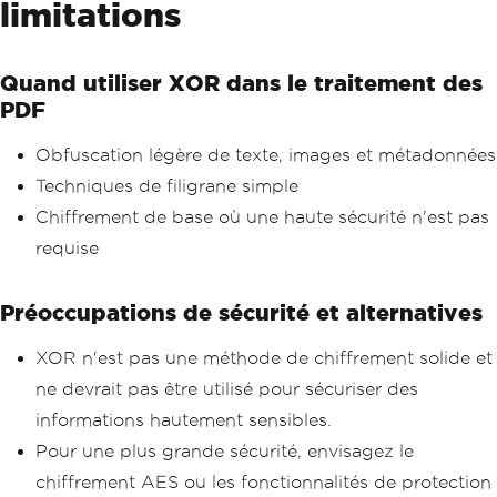
limitations
tDecrypt
(
"Confidential Report"
,
'K'
);
        pdf
.
SaveAs
(
"XorMetadata.pdf"
);
Console
.
WriteLine
(
"PDF with XO
Quand utiliser XOR dans le traitement des
R-encoded metadata created."
);
}
PDF
}
Obfuscation légère de texte, images et métadonnées
Techniques de filigrane simple
Chiffrement de base où une haute sécurité n'est pas
requise
Préoccupations de sécurité et alternatives
XOR n'est pas une méthode de chiffrement solide et
ne devrait pas être utilisé pour sécuriser des
informations hautement sensibles.
Pour une plus grande sécurité, envisagez le
chiffrement AES ou les fonctionnalités de protection