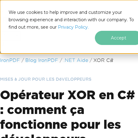
We use cookies to help improve and customize your
browsing experience and interaction with our company. To
find out more, see our
Privacy Policy.
for
.NET
Accept
Passer au contenu du pied de page
IronPDF
Blog IronPDF
.NET Aide
XOR C#
MISES à JOUR POUR LES DéVELOPPEURS
Opérateur XOR en C#
: comment ça
fonctionne pour les