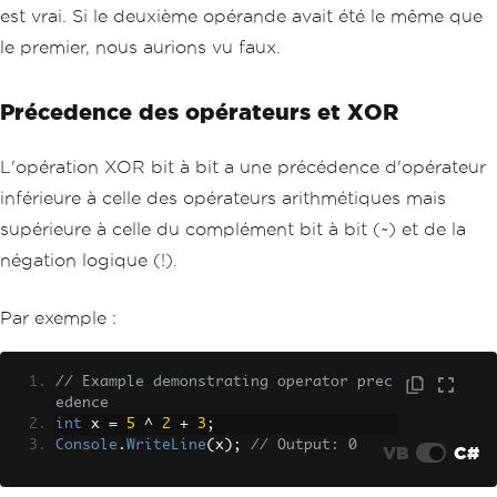
est vrai. Si le deuxième opérande avait été le même que
le premier, nous aurions vu faux.
Précedence des opérateurs et XOR
L'opération XOR bit à bit a une précédence d'opérateur
inférieure à celle des opérateurs arithmétiques mais
supérieure à celle du complément bit à bit (~) et de la
négation logique (!).
Par exemple :
// Example demonstrating operator prec
edence
int
 x 
=
5
^
2
+
3
;
Console
.
WriteLine
(
x
);
// Output: 0
VB
C#