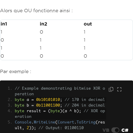
Alors que OU fonctionne ainsi :
in1
in2
out
1
0
1
0
1
1
1
1
1
0
0
0
Par exemple :
// Example demonstrating bitwise XOR o
peration
byte
 a 
=
0b10101010
;
// 170 in decimal
byte
 b 
=
0b11001100
;
// 204 in decimal
byte
 result 
=
(
byte
)(
a 
^
 b
);
// XOR op
eration
Console
.
WriteLine
(
Convert
.
ToString
(
res
ult
,
2
));
// Output: 01100110
VB
C#