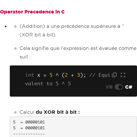
Operator Precedence in C
(Addition) a une précédence supérieure à ^
(XOR bit à bit).
Cela signifie que l'expression est évaluée comme
suit :
int
 x 
=
5
^
(
2
+
3
);
// Equi
valent to 5 ^ 5
VB
C#
Calcul
du XOR bit à bit :
5  = 00000101  

5  = 00000101  

-------------
