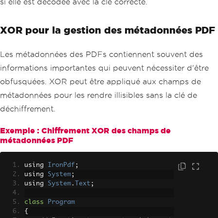
si elle est décodée avec la clé correcte.
}
}
return
 image
;
XOR pour la gestion des métadonnées PDF
}
Les métadonnées des PDFs contiennent souvent des
static
void
Main
()
{
informations importantes qui peuvent nécessiter d'être
var
 pdf 
=
new
PdfDocument
(
270
,
obfusquées. XOR peut être appliqué aux champs de
270
);
Bitmap
 image 
=
new
Bitmap
(
"exa
métadonnées pour les rendre illisibles sans la clé de
mple_image.png"
);
déchiffrement.
Bitmap
 encodedImage 
=
XorImage
(
image
,
0x55
);
        encodedImage
.
Save
(
"XorImage.pn
Exemple : Chiffrement XOR des champs de
g"
);
métadonnées PDF
ImageStamper
 imageStamp 
=
new
ImageStamper
(
"XorImage.png"
)
using 
IronPdf
{
;
using 
System
VerticalAlignment
;
=
Vertic
alAlignment
using 
System
.
Middle
.
Text
;
,
};
class
Program
        pdf
.
SaveAs
(
"XorImagePDF.pdf"
);
{
Console
.
WriteLine
(
"PDF with XO