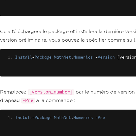
Cela téléchargera le package et installera la dernière ve
version préliminaire, vous pouvez la spécifier comme suit 
Install
-
Package
MathNet
.
Numerics
-
Version
[
versio
Remplacez
par le numéro de version s
[version_number]
drapeau
à la commande :
-Pre
Install
-
Package
MathNet
.
Numerics
-
Pre