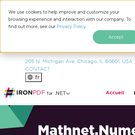
IRON
SOFTWARE
We use cookies to help improve and customize your
PRODUITS
browsing experience and interaction with our company. To
find out more, see our
ENTREPRISE
Privacy Policy.
SOLUTIONS
Accept
RESSOURCES
À PROPOS DE NOUS
205 N. Michigan Ave. Chicago, IL 60601, USA
CONTACT
fr
Accueil
.NET
for
Mathnet.Nume