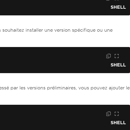
SHELL
s souhaitez installer une version spécifique ou une
SHELL
essé par les versions préliminaires, vous pouvez ajouter le
SHELL