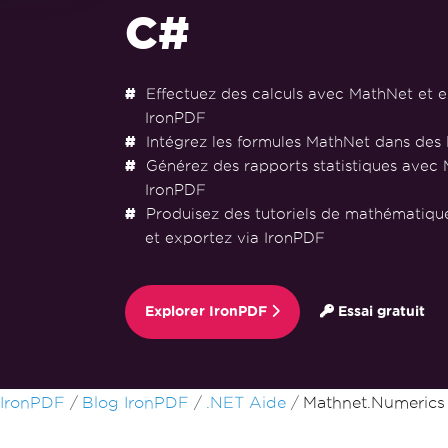
C#
Effectuez des calculs avec MathNet et e
IronPDF
Intégrez les formules MathNet dans des
Générez des rapports statistiques avec 
IronPDF
Produisez des tutoriels de mathématiq
et exportez via IronPDF
Explorer IronPDF
Essai gratuit
Passer au contenu du pied de page
IronPDF
Blog IronPDF
.NET Aide
Mathnet.Numerics