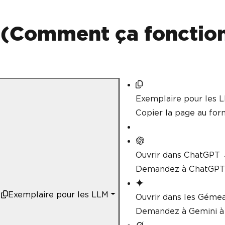
// Generate PDF documen
var
 renderer 
=
new
Chro
var
 pdf 
=
 renderer
.
Rend
(Comment ça fonction
// Save or stream the P
        pdf
.
SaveAs
(
"Mathematica
}
}
Exemplaire pour les 
Copier la page au fo
Ouvrir dans ChatGPT
Demandez à ChatGPT 
Exemplaire pour les LLM
Ouvrir dans les Géme
Demandez à Gemini à 