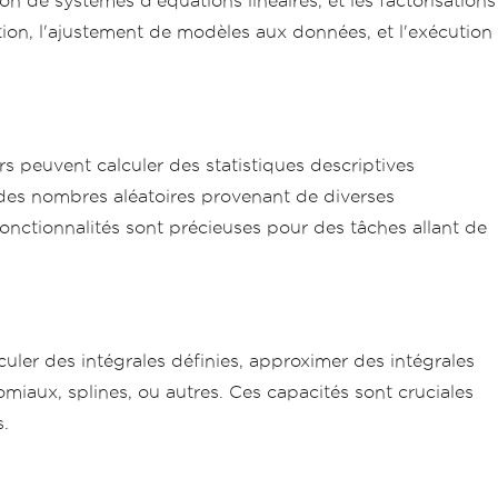
n de systèmes d'équations linéaires, et les factorisations
tion, l'ajustement de modèles aux données, et l'exécution
s peuvent calculer des statistiques descriptives
 des nombres aléatoires provenant de diverses
 fonctionnalités sont précieuses pour des tâches allant de
uler des intégrales définies, approximer des intégrales
miaux, splines, ou autres. Ces capacités sont cruciales
s.