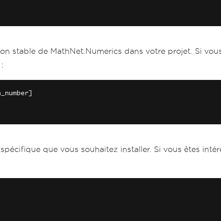
rsion stable de MathNet.Numerics dans votre projet. Si vou
:
n_number
]
pécifique que vous souhaitez installer. Si vous êtes intér