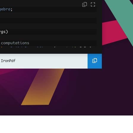
gebra
;
rgs
)
 computations
ble>
.
Build
.
DenseOfArray
(
new
double
[,]
{
 IronPdf
igenValues
;
EigenVectors
;
content as HTML
2
>
>
h2
>
p
>
";