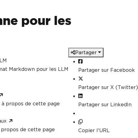
t
mePdfRenderer
();
erHtmlAsPdf
(
htmlContent
);
ne pour les
DF document as needed
lResults.pdf"
);
Partager
LLM
rmat Markdown pour les LLM
Partager sur Facebook
Partager sur X (Twitter)
à propos de cette page
Partager sur LinkedIn
aux
propos de cette page
Copier l'URL