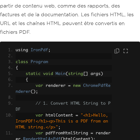
partir de contenu web, comme des rapports, des
factures et de la documentation. Les fichiers HTML, les
URL et les chaînes HTML peuvent être convertis en
fichiers PDF.
using 
IronPdf
;
class
Program
{
static
void
Main
(
string
[]
 args
)
{
var
 renderer 
=
new
ChromePdfRe
nderer
();
// 1. Convert HTML String to P
DF
var
 htmlContent 
=
"<h1>Hello, 
IronPDF!</h1><p>This is a PDF from an 
HTML string.</p>"
;
var
 pdfFromHtmlString 
=
 render
er
.
RenderHtmlAsPdf
(
htmlContent
);