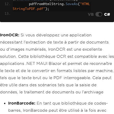
        pdfFromHtmlString
.
SaveAs
(
"HTML
StringToPDF.pdf"
);
VB
C#
// 2. Convert HTML File to PDF
var
 htmlFilePath 
=
"path_to_yo
ur_html_file.html"
;
// Specify the pat
h to your HTML file
IronOCR:
Si vous développez une application
var
 pdfFromHtmlFile 
=
 rendere
nécessitant l'extraction de texte à partir de documents
r
.
RenderHtmlFileAsPdf
(
htmlFilePath
);
        pdfFromHtmlFile
.
SaveAs
(
"HTMLFi
ou d'images numérisés, IronOCR est une excellente
leToPDF.pdf"
);
solution. Cette bibliothèque OCR est compatible avec les
// 3. Convert URL to PDF
applications .NET MAUI Blazor et permet de reconnaître
var
 url 
=
"http://ironpdf.co
le texte et de le convertir en formats lisibles par machine,
m"
;
// Specify the URL
var
 pdfFromUrl 
=
 renderer
.
Rend
tels que le texte brut ou le PDF interrogeable. Cela peut
erUrlAsPdf
(
url
);
être utile dans des scénarios tels que la saisie de
        pdfFromUrl
.
SaveAs
(
"URLToPDF.pd
f"
);
données, le traitement de documents ou l'archivage
}
}
IronBarcode:
En tant que bibliothèque de codes-
barres, IronBarcode peut être utilisé à la fois avec