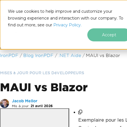
We use cookies to help improve and customize your
browsing experience and interaction with our company. To
find out more, see our
Privacy Policy.
for
.NET
Accept
Passer au contenu du pied de page
IronPDF
Blog IronPDF
.NET Aide
MAUI vs Blazor
MISES à JOUR POUR LES DéVELOPPEURS
MAUI vs Blazor
Jacob Mellor
Mis à jour:
21 avril 2026
Exemplaire pour les