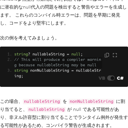
に潜在的なnull代入の問題を検出すると警告やエラーを生成し
ます。 これらのコンパイル時エラーは、問題を早期に発見
し、コードをより堅牢にします。
次の例を考えてみましょう。
string
?
 nullableString 
=
null
;
// This will produce a compiler warnin
g because nullableString may be null
string
 nonNullableString 
=
 nullableStr
ing
;
VB
C#
この場合、
を
に割
nullableString
nonNullableString
り当てると、
が null である可能性があ
nullableString
り、非ヌル許容型に割り当てることでランタイム例外が発生す
る可能性があるため、コンパイラ警告が生成されます。