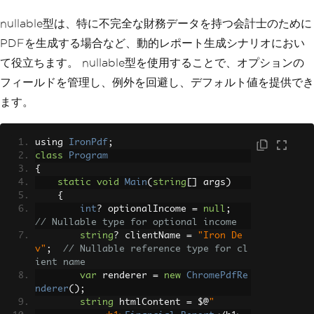
nullable型は、特に不完全な財務データを持つ会計士のために
PDFを生成する場合など、動的レポート生成シナリオにおい
て役立ちます。 nullable型を使用することで、オプションの
フィールドを管理し、例外を回避し、デフォルト値を提供でき
ます。
using 
IronPdf
;
class
Program
{
static
void
Main
(
string
[]
 args
)
{
int
?
 optionalIncome 
=
null
;
// Nullable type for optional income
string
?
 clientName 
=
"Iron De
v"
;
// Nullable reference type for cl
ient name
var
 renderer 
=
new
ChromePdfRe
nderer
();
string
 htmlContent 
=
 $@
"