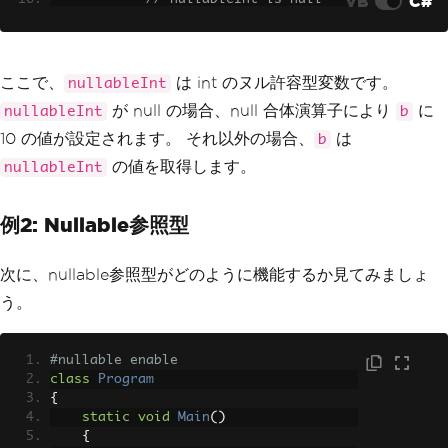
VB
C#
Console
.
WriteLine
(
"nullabl
eInt is null"
);
}
}
ここで、
は int のヌル許容型変数です。
nullableInt
}
が null の場合、null 合体演算子により
に
nullableInt
b
10 の値が設定されます。 それ以外の場合、
は
b
の値を取得します。
nullableInt
例2: Nullable参照型
次に、nullable参照型がどのように機能するか見てみましょ
う。
#nullable enable
class
Program
{
static
void
Main
()
{