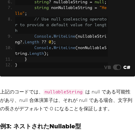
string
?
 nullableString 
=
null
;
string
 nonNullableString 
=
"He
llo"
;
// Use null coalescing operato
r to provide a default value for lengt
h
Console
.
WriteLine
(
nullableStri
ng
?.
Length
??
0
);
Console
.
WriteLine
(
nonNullableS
tring
.
Length
);
}
}
VB
C#
上記のコードでは、
は null である可能性
nullableString
があり、null 合体演算子は、それが null である場合、文字列
の長さがデフォルトで 0 になることを保証します。
例3: ネストされたNullable型