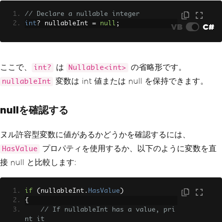
// Declare a nullable integer
int
?
 nullableInt 
=
null
;
VB
C#
ここで、
は
の省略形です。
int?
Nullable<int>
変数は int 値または null を保持できます。
nullableInt
nullを確認する
ヌル許容型変数に値があるかどうかを確認するには、
プロパティを使用するか、以下のように変数を直
HasValue
接 null と比較します:
if
(
nullableInt
.
HasValue
)
{
// If nullableInt has a value, pri
nt it