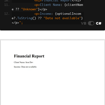
<h1>
Financial
Report
</
h1
>
<p>
Client
Name
:
{
clientNam
e 
??
"Unknown"
}</
p
>
<p>
Income
:
{
optionalIncom
e
?.
ToString
()
??
"Data not available"
}
VB
C#
</
p
>
";
// Render the HTML to a PDF
var
 pdf 
=
 renderer
.
RenderHtmlA
sPdf
(
htmlContent
);
// Save the PDF to disk
        pdf
.
SaveAs
(
"FinancialReport.pd
f"
);
Console
.
WriteLine
(
"PDF Generat
ed Successfully."
);
}
}