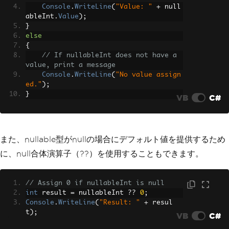
Console
.
WriteLine
(
"Value: "
+
 null
ableInt
.
Value
);
}
else
{
// If nullableInt does not have a 
value, print a message
Console
.
WriteLine
(
"No value assign
ed."
);
}
VB
C#
また、nullable型がnullの場合にデフォルト値を提供するため
に、null合体演算子（??）を使用することもできます。
// Assign 0 if nullableInt is null
int
 result 
=
 nullableInt 
??
0
;
Console
.
WriteLine
(
"Result: "
+
 resul
t
);
VB
C#