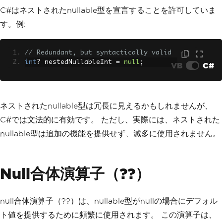
C#はネストされたnullable型を宣言することを許可していま
す。例:
// Redundant, but syntactically valid
int
?
 nestedNullableInt 
=
null
;
VB
C#
ネストされたnullable型は冗長に見えるかもしれませんが、
C#では文法的に有効です。 ただし、実際には、ネストされた
nullable型は追加の機能を提供せず、滅多に使用されません。
Null合体演算子（??）
null合体演算子（??）は、nullable型がnullの場合にデフォル
ト値を提供するために頻繁に使用されます。 この演算子は、