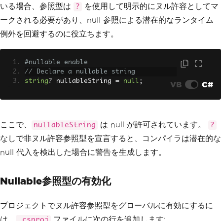
いる場合、参照型は
を使用して明示的にヌル許容としてマ
?
ークされる必要があり、null 参照による潜在的なランタイム
例外を回避するのに役立ちます。
#nullable enable
// Declare a nullable string
string
?
 nullableString 
=
null
;
VB
C#
ここで、
は null が許可されています。
nullableString
?
なしで非ヌル許容参照型を宣言すると、コンパイラは潜在的な
null 代入を検出した場合に警告を生成します。
Nullable参照型の有効化
プロジェクトでヌル許容参照型をグローバルに有効にするに
は、
ファイルに次の行を追加します:
.csproj