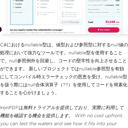
C#におけるnullable型は、値型および参照型に対するnull値の
処理において強力なツールです。nullable型を使用すること
で、null参照例外を回避し、コードの堅牢性を向上させること
ができます。 新しいプロジェクトではnullable参照型を有効
にしてコンパイル時エラーチェックの恩恵を受け、nullable型
を扱う際にはnull合体演算子（??）を使用してコードを簡素化
することを心がけましょう。
IronPDFは
無料トライアルを提供しており、実際に利用して
機能を確認する機会を提供します。 With no cost upfront,
you can test the waters and see how it fits into your