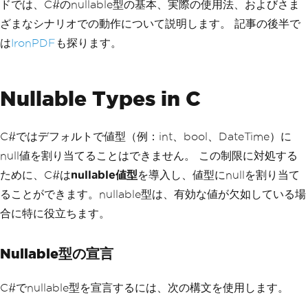
ドでは、C#のnullable型の基本、実際の使用法、およびさま
ざまなシナリオでの動作について説明します。 記事の後半で
は
IronPDF
も探ります。
Nullable Types in C
C#ではデフォルトで値型（例：int、bool、DateTime）に
null値を割り当てることはできません。 この制限に対処する
ために、C#は
nullable値型
を導入し、値型にnullを割り当て
ることができます。nullable型は、有効な値が欠如している場
合に特に役立ちます。
Nullable型の宣言
C#でnullable型を宣言するには、次の構文を使用します。