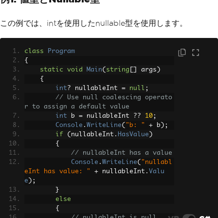
この例では、intを使用したnullable型を使用します。
class
Program
{
static
void
Main
(
string
[]
 args
)
{
int
?
 nullableInt 
=
null
;
// Use null coalescing operato
r to assign a default value
int
 b 
=
 nullableInt 
??
10
;
Console
.
WriteLine
(
"b: "
+
 b
);
if
(
nullableInt
.
HasValue
)
{
// nullableInt has a value
Console
.
WriteLine
(
"nullabl
eInt has value: "
+
 nullableInt
.
Valu
e
);
}
else
{
// nullableInt is null