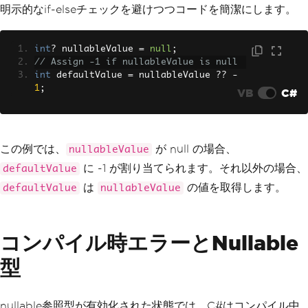
明示的なif-elseチェックを避けつつコードを簡潔にします。
int
?
 nullableValue 
=
null
;
// Assign -1 if nullableValue is null
int
 defaultValue 
=
 nullableValue 
??
-
1
;
VB
C#
この例では、
が null の場合、
nullableValue
に -1 が割り当てられます。それ以外の場合、
defaultValue
は
の値を取得します。
defaultValue
nullableValue
コンパイル時エラーとNullable
型
nullable参照型が有効化された状態では、C#はコンパイル中