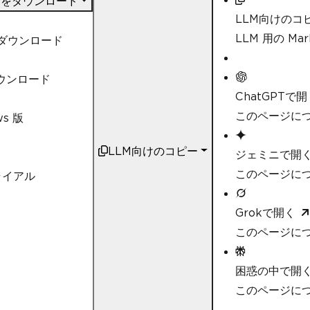
DF をダウンロード
{
PageCount
:
>
10
}
LLM向けのコ
            _ 
=>
"Unknown Class
};
LLM 用の M
t ダウンロード
// Save the PDF to a fi
        pdf
.
SaveAs
(
"document_ou
ダウンロード
ChatGPTで開
// Displaying the class
Console
.
WriteLine
このページにつ
(
$
"PDF
ws 版
ation: {classification}"
);
}
LLM向けのコピー
ジェミニで開
static
string
GetHtmlConten
このページにつ
ライアル
{
// In a real-world scen
rom an actual source.
Grokで開く
// For the sake of this
このページにつ
ng.
string
 htmlContent 
=
"<
is a sample HTML content.</p></
困惑の中で開
return
 htmlContent
;
}
このページについ
}