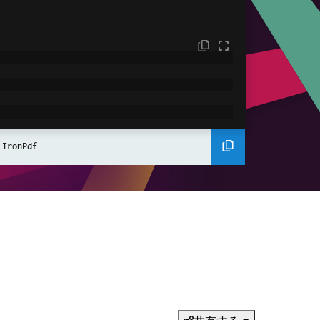
ent for the PDF document
 IronPdf
tHtmlContent
();
ument
hromePdfRenderer
();
DF
enderHtmlAsPdf
(
htmlContent
);
ment based on the page count
 pdf 
switch
"Single Page Document"
,
nd 
<=
10
}
=>
"Small Document"
,