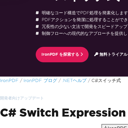
明確なコード構造でPDF処理を簡素化します
PDFアクションを簡潔に処理することがで
冗長性の少ない文法で開発をスピードアップ
制御フローへの現代的なアプローチを提供し
IronPDF を探索する
無料トライアル
フッターコンテンツにスキップ
IronPDF
IronPDF ブログ
.NETヘルプ
C#スイッチ式
開発者向けアップデート
C# Switch Expres