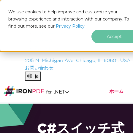
IRON
SOFTWARE
We use cookies to help improve and customize your
製品
browsing experience and interaction with our company. To
find out more, see our
エンタープライズ
Privacy Policy.
ソリューション
Accept
リソース
私たちについて
205 N. Michigan Ave. Chicago, IL 60601, USA
お問い合わせ
ja
ホーム
.NET
for
C#スイッチ式