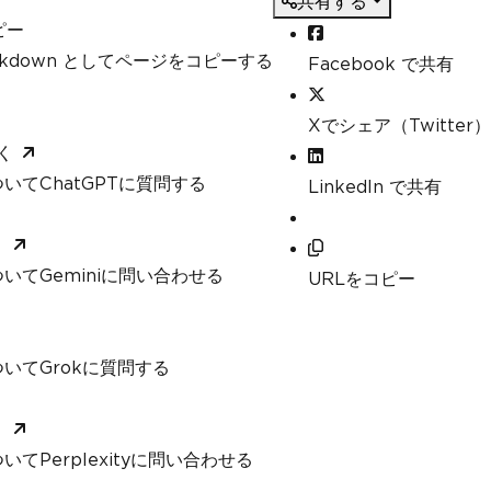
共有する
=>
"Large Document"
,
ピー
ification"
arkdown としてページをコピーする
Facebook で共有
le
tput.pdf"
);
Xでシェア（Twitter）
く
ification result
いてChatGPTに質問する
 created successfully. Document Classific
LinkedIn で共有
く
t
()
いてGeminiに問い合わせる
URLをコピー
ario, you would obtain the HTML content f
 example, we'll create a simple HTML stri
いてGrokに質問する
html><body><h1>Hello IronPDF!</h1><p>This 
body></html>"
;
く
てPerplexityに問い合わせる