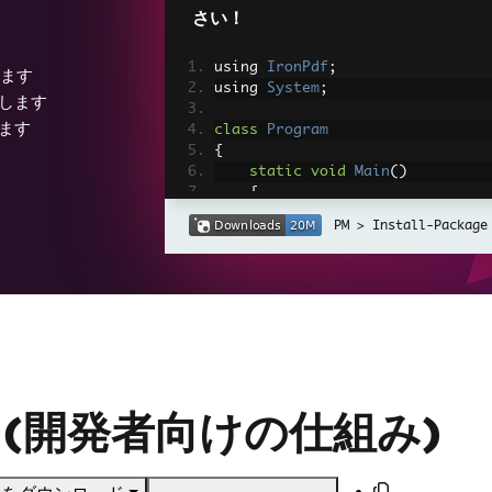
さい！
using 
IronPdf
;
きます
using 
System
;
します
ます
class
Program
{
static
void
Main
()
{
// Simulating HTML cont
Install-Package
string
 htmlContent 
=
Ge
// Creating IronPDF Doc
var
 pdfDocument 
=
new
C
// Converting HTML to P
var
 pdf 
=
 pdfDocument
.
R
// Classifying the docu
sion (開発者向けの仕組み)
string
 classification 
=
{
{
PageCount
:
1
}
=>
{
PageCount
:
>=
2
 a