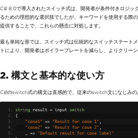
C# 8.0で導入されたスイッチ式は、開発者が条件付きロジ
るための理想的な選択肢でしたが、キーワードを使用する際の
提供することで、これらの懸念に対処します。
最も単純な形では、スイッチ式は伝統的なスイッチステートメ
トにより、開発者はボイラープレートを減らし、よりクリーン
2. 構文と基本的な使い方
C#のswitch式の構文は直感的で、従来のswitch文にな
string
 result 
=
 input 
switch
{
"case1"
=>
"Result for case 1"
,
"case2"
=>
"Result for case 2"
,
    _ 
=>
"Default result for case label"