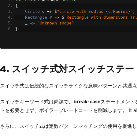
var
 result 
=
 shape 
switch
{
Circle
 c 
=>
 $
"Circle with radius {c.Radius}"
,
Rectangle
 r 
=>
 $
"Rectangle with dimensions {r
    _ 
=>
"Unknown shape"
};
4. スイッチ式対スイッチステ
スイッチ式は伝統的なスイッチライクな意味パターンと共通点
スイッチキーワード式は簡潔で、
break-case
ステートメント
トを必要とせず、ボイラープレートコードを削減します。 It also allows for th
さらに、スイッチ式は定数パターンマッチングの使用を促進し