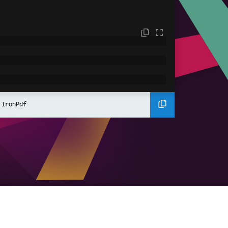
ent for the PDF document
 IronPdf
tHtmlContent
();
ument
hromePdfRenderer
();
DF
enderHtmlAsPdf
(
htmlContent
);
ment based on the page count
 pdf 
switch
"Single Page Document"
,
nd 
<=
10
}
=>
"Small Document"
,