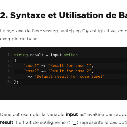
2. Syntaxe et Utilisation de B
La syntaxe de l'expression switch en C# est intuitive, ce q
exemple de base:
string
 result 
=
 input 
switch
{
"case1"
=>
"Result for case 1"
,
"case2"
=>
"Result for case 2"
,
    _ 
=>
"Default result for case label"
};
Dans cet exemple, la variable
input
est évaluée par rappor
result
. Le trait de soulignement (
_
) représente le cas opt