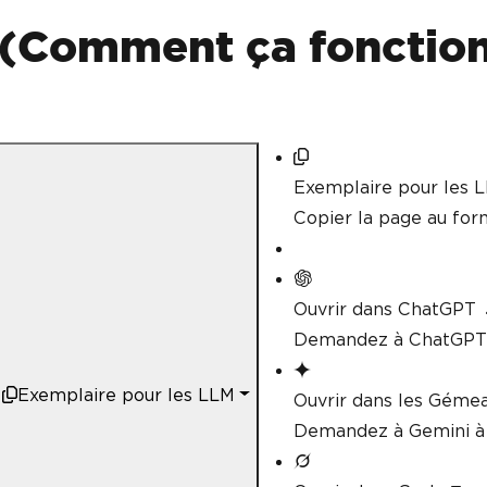
{
PageCount
:
>
10
}
 (Comment ça fonction
            _ 
=>
"Unknown Class
};
// Save the PDF to a fi
        pdf
.
SaveAs
(
"document_ou
// Displaying the class
Console
.
WriteLine
(
$
"PDF
Exemplaire pour les 
ation: {classification}"
);
Copier la page au fo
}
static
string
GetHtmlConten
{
// In a real-world scen
Ouvrir dans ChatGPT
rom an actual source.
Demandez à ChatGPT 
// For the sake of this
ng.
string
 htmlContent 
=
"<
Exemplaire pour les LLM
Ouvrir dans les Géme
is a sample HTML content.</p></
return
 htmlContent
;
Demandez à Gemini à 
}
}