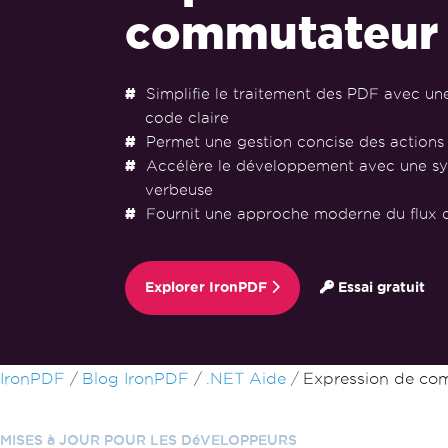
commutateur
Simplifie le traitement des PDF avec une
code claire
Permet une gestion concise des action
Accélère le développement avec une sy
verbeuse
Fournit une approche moderne du flux d
Explorer IronPDF
Essai gratuit
Passer au contenu du pied de page
IronPDF
Blog IronPDF
.NET Aide
Expression de co
MISES à JOUR POUR LES DéVELOPPEURS