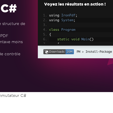
 C#
Voyez les résultats en action !
using 
IronPdf
;
using 
System
;
 structure de
class
Program
{
s PDF
static
void
Main
()
ntaxe moins
{
// Simulating HTML cont
Install-Package
e contrôle
string
 htmlContent 
=
Ge
// Creating IronPDF Doc
var
 pdfDocument 
=
new
C
// Converting HTML to P
var
 pdf 
=
 pdfDocument
.
R
// Classifying the docu
mmutateur C#
string
 classification 
=
{
{
PageCount
:
1
}
=>
{
PageCount
:
>=
2
 a