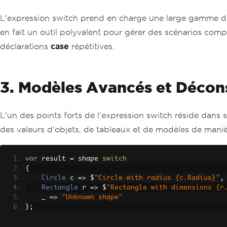
L'expression switch prend en charge une large gamme de 
en fait un outil polyvalent pour gérer des scénarios comple
déclarations
case
répétitives.
3. Modèles Avancés et Décon
L'un des points forts de l'expression switch réside dans 
des valeurs d'objets, de tableaux et de modèles de maniè
var
 result 
=
 shape 
switch
{
Circle
 c 
=>
 $
"Circle with radius {c.Radius}"
,
Rectangle
 r 
=>
 $
"Rectangle with dimensions {r
    _ 
=>
"Unknown shape"
};