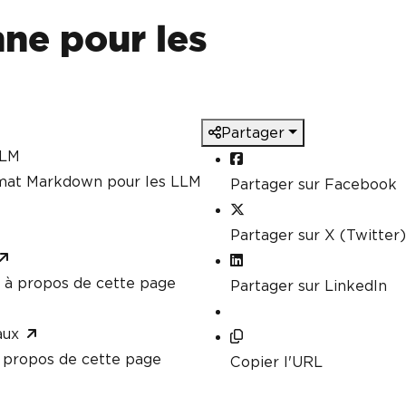
=>
"Large Document"
,
ne pour les
ification"
le
tput.pdf"
);
Partager
ification result
 created successfully. Document Classific
LLM
rmat Markdown pour les LLM
Partager sur Facebook
t
()
Partager sur X (Twitter)
ario, you would obtain the HTML content f
à propos de cette page
Partager sur LinkedIn
 example, we'll create a simple HTML stri
html><body><h1>Hello IronPDF!</h1><p>This 
aux
body></html>"
;
propos de cette page
Copier l'URL