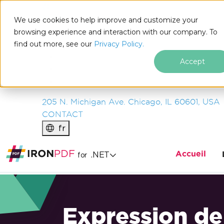
IRON
SOFTWARE
We use cookies to help improve and customize your
PRODUITS
browsing experience and interaction with our company. To
find out more, see our
ENTREPRISE
Privacy Policy.
SOLUTIONS
Accept
RESSOURCES
À PROPOS DE NOUS
205 N. Michigan Ave. Chicago, IL 60601, USA
CONTACT
fr
Accueil
.NET
for
Expression de