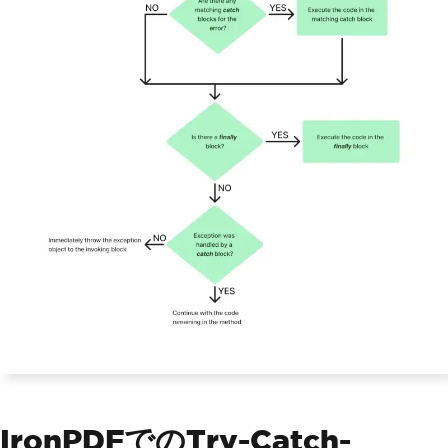
IronPDFでのTry-Catch-