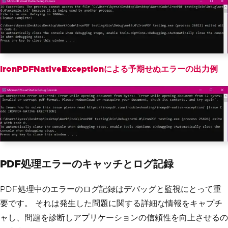
Console
.
WriteLine
(
"File is 
in use. Retrying in "
+
 delay 
+
"m
s..."
);
System
.
Threading
.
Thread
.
Sl
eep
(
delay
);
}
else
IronPDFNativeExceptionによる予期せぬエラーの出力例
{
Console
.
WriteLine
(
"Failed 
to access the file after multiple atte
mpts."
);
}
}
catch
(
Exception
 ex
)
{
// Handle general exceptions
Console
.
WriteLine
(
"An unexpect
PDF処理エラーのキャッチとログ記録
ed error occurred: "
+
 ex
.
Message
);
}
finally
PDF処理中のエラーのログ記録はデバッグと監視にとって重
{
要です。 それは発生した問題に関する詳細な情報をキャプチ
// Delete the temporary file
if
(
File
.
Exists
(
"temp.txt"
))
ャし、問題を診断しアプリケーションの信頼性を向上させるの
{