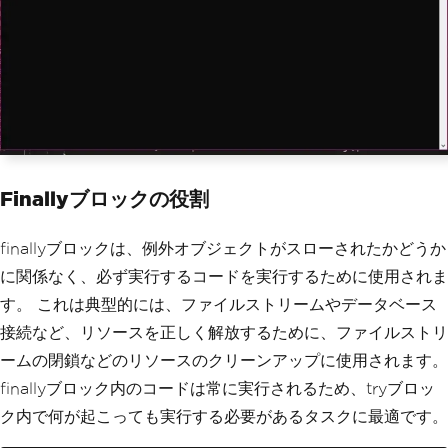
Console
.
WriteLine
(
"Error: Acce
ss to the file is denied. "
+
 ex
.
Messa
ge
);
}
catch
(
Exception
 ex
)
{
// Handle any other exceptions
Console
.
WriteLine
(
"An unexpect
ed error occurred: "
+
 ex
.
Message
);
}
Finallyブロックの役割
}
finallyブロックは、例外オブジェクトがスローされたかどうか
に関係なく、必ず実行するコードを実行するために使用されま
す。 これは典型的には、ファイルストリームやデータベース
接続など、リソースを正しく解放するために、ファイルストリ
ームの閉鎖などのリソースのクリーンアップに使用されます。
finallyブロック内のコードは常に実行されるため、tryブロッ
ク内で何が起こっても実行する必要があるタスクに最適です。