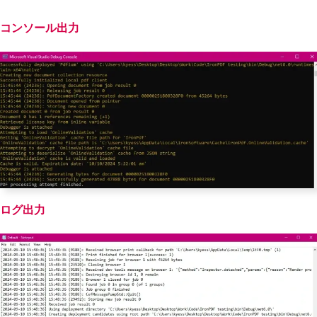
rocessing failed: "
+
 ex
.
Message
);
}
コンソール出力
finally
{
Console
.
WriteLine
(
"PDF process
ing attempt finished."
);
}
}
ログ出力