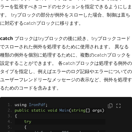
ラーを監視すべきコードのセクションを指定できるようにしま
す。 tryブロックの部分が例外をスローした場合、制御は直ち
に対応するcatchブロックに移ります。
catch
ブロックはtryブロックの後に続き、tryブロックコード
でスローされた例外を処理するために使用されます。 異なる
種類の例外を個別に処理するために、複数のcatchブロックを
設定することができます。 各catchブロックは処理する例外の
タイプを指定し、例えばエラーのログ記録やエラーについての
ユーザーフレンドリーなメッセージの表示など、例外を処理す
るためのコードを含みます。
using 
IronPdf
;
public
static
void
Main
(
string
[]
 args
)
{
try
{