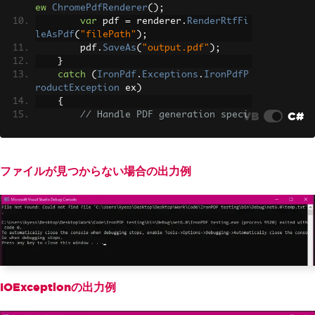
ew
ChromePdfRenderer
();
var
 pdf 
=
 renderer
.
RenderRtfFi
leAsPdf
(
"filePath"
);
        pdf
.
SaveAs
(
"output.pdf"
);
}
catch
(
IronPdf
.
Exceptions
.
IronPdfP
roductException
 ex
)
{
VB
C#
// Handle PDF generation speci
fic exceptions
Console
.
WriteLine
(
"Error Durin
g IronPDF execution: "
+
 ex
.
Message
);
}
ファイルが見つからない場合の出力例
catch
(
IOException
 ex
)
{
int
 retries 
=
5
;
int
 delay 
=
1000
;
// Delay in 
milliseconds
Console
.
WriteLine
(
"IO Exceptio
n: "
+
 ex
.
Message
);
        retries
--;
IOExceptionの出力例
if
(
retries 
>
0
)
{