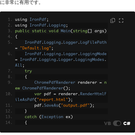
に非常に有用です。
File
.
Delete
(
"temp.txt"
);
Console
.
WriteLine
(
"Cleanup 
Complete!"
);
using 
IronPdf
;
}
using 
IronPdf
.
Logging
;
}
public
static
void
Main
(
string
[]
 args
)
}
{
IronPdf
.
Logging
.
Logger
.
LogFilePath
=
"Default.log"
;
IronPdf
.
Logging
.
Logger
.
LoggingMode
=
IronPdf
.
Logging
.
Logger
.
LoggingModes
.
All
;
try
{
ChromePdfRenderer
 renderer 
=
n
ew
ChromePdfRenderer
();
var
 pdf 
=
 renderer
.
RenderHtmlF
ileAsPdf
(
"report.html"
);
        pdf
.
SaveAs
(
"output.pdf"
);
}
catch
(
Exception
 ex
)
VB
C#
{
// Log the exception
IronSoftware
.
Logger
.
Log
(
"PDF p