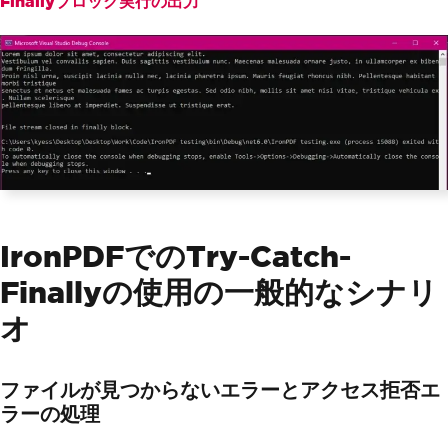
Finallyブロック実行の出力
// Handle general exceptions t
o avoid any unhandled exception issues
Console
.
WriteLine
(
"An unexpect
ed error occurred: "
+
 ex
.
Message
);
}
finally
{
// Cleanup resources if necess
ary
if
(
fileStream 
!=
null
)
{
            fileStream
.
Close
();
            fileStream
.
Dispose
();
IronPDFでのTry-Catch-
}
Finallyの使用の一般的なシナリ
}
}
オ
ファイルが見つからないエラーとアクセス拒否エ
ラーの処理