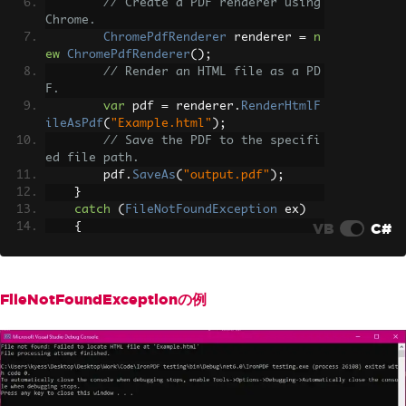
// Create a PDF renderer using 
Chrome.
ChromePdfRenderer
 renderer 
=
n
ew
ChromePdfRenderer
();
// Render an HTML file as a PD
F.
var
 pdf 
=
 renderer
.
RenderHtmlF
ileAsPdf
(
"Example.html"
);
// Save the PDF to the specifi
ed file path.
        pdf
.
SaveAs
(
"output.pdf"
);
}
catch
(
FileNotFoundException
 ex
)
VB
C#
{
// Handle file not found excep
tion
Console
.
WriteLine
(
"File not fo
und: "
+
 ex
.
Message
);
FileNotFoundExceptionの例
}
catch
(
UnauthorizedAccessException
ex
)
{
// Handle unauthorized access 
exception