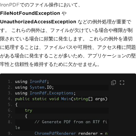
IronPDFでのファイル操作において、
FileNotFoundException
や
UnauthorizedAccessException
などの例外処理が重要で
す。 これらの例外は、ファイルが欠けている場合や権限が制
限されている場合に頻繁に発生します。 これらの例外を適切
に処理することは、ファイルパスや可用性、アクセス権に問題
がある場合に発生することが多いため、アプリケーションの堅
牢性と信頼性を維持するために欠かせません。
using 
IronPdf
;
using 
System
.
IO
;
using 
IronPdf
.
Exceptions
;
public
static
void
Main
(
string
[]
 args
)
{
try
{
// Generate PDF from an RTF fi
le
ChromePdfRenderer
 renderer 
=
n