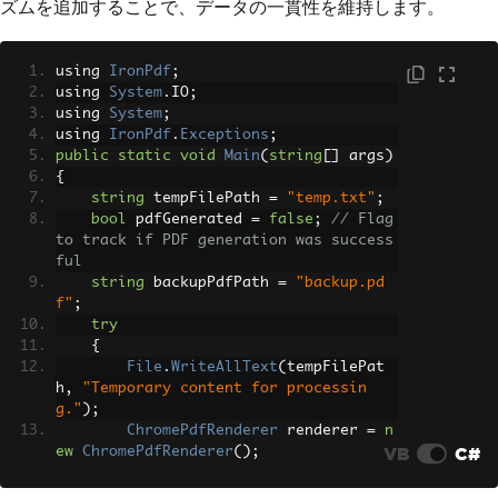
ズムを追加することで、データの一貫性を維持します。
using 
IronPdf
;
using 
System
.
IO
;
using 
System
;
using 
IronPdf
.
Exceptions
;
public
static
void
Main
(
string
[]
 args
)
{
string
 tempFilePath 
=
"temp.txt"
;
bool
 pdfGenerated 
=
false
;
// Flag 
to track if PDF generation was success
ful
string
 backupPdfPath 
=
"backup.pd
f"
;
try
{
File
.
WriteAllText
(
tempFilePat
h
,
"Temporary content for processin
g."
);
ChromePdfRenderer
 renderer 
=
n
VB
C#
ew
ChromePdfRenderer
();
var
 pdf 
=
 renderer
.
RenderHtmlF
ileAsPdf
(
"report.html"
);