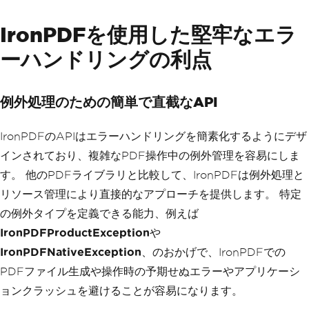
if
(
File
.
Exists
(
backupPdfP
ath
))
IronPDFを使用した堅牢なエラ
{
File
.
Delete
(
backupPdfP
ーハンドリングの利点
ath
);
// Remove backup after successfu
l save
Console
.
WriteLine
(
"Bac
例外処理のための簡単で直截なAPI
kup PDF removed after successful sav
e."
);
}
IronPDFのAPIはエラーハンドリングを簡素化するようにデザ
}
}
インされており、複雑なPDF操作中の例外管理を容易にしま
}
す。 他のPDFライブラリと比較して、IronPDFは例外処理と
リソース管理により直接的なアプローチを提供します。 特定
の例外タイプを定義できる能力、例えば
IronPDFProductException
や
IronPDFNativeException
、のおかげで、IronPDFでの
PDFファイル生成や操作時の予期せぬエラーやアプリケーシ
ョンクラッシュを避けることが容易になります。