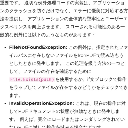
重要です。 適切な例外処理コードの実装は、アプリケーショ
ンのクラッシュを防ぐだけでなく、エラーに優美に対応する方
法を提供し、アプリケーションの全体的な堅牢性とユーザーエ
クスペリンスを向上させます。 スローされる可能性のある一
般的な例外には以下のようなものがあります：
FileNotFoundException:
この例外は、指定されたファ
イルパスに存在しないファイルをIronPDFで読み込もう
としたときに発生します。 この処理を扱う方法の一つと
して、ファイルの存在を確認するために
を使用するか、if文ブロックで操作
File.Exists(path)
をラップしてファイルが存在するかどうかをチェックでき
ます。
InvalidOperationException:
これは、現在の操作に対
してPDFドキュメントの状態が無効なときに発生しま
す。 例えば、完全にロードまたはレンダリングされてい
ないPDFに対して操作を試みる場合などです。