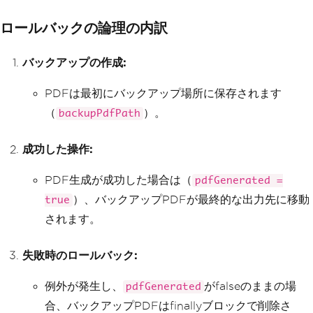
        pdf
.
SaveAs
(
"output.pdf"
);
ロールバックの論理の内訳
}
catch
(
IronPdf
.
Exceptions
.
IronPdfP
roductException
 ex
)
バックアップの作成:
{
Console
.
WriteLine
(
"IronPDF err
or: "
+
 ex
.
Message
);
PDFは最初にバックアップ場所に保存されます
}
（
）。
backupPdfPath
catch
(
IOException
 ex
)
{
Console
.
WriteLine
(
"IO Exceptio
成功した操作:
n: "
+
 ex
.
Message
);
}
PDF生成が成功した場合は（
pdfGenerated =
catch
(
Exception
 ex
)
{
）、バックアップPDFが最終的な出力先に移動
true
Console
.
WriteLine
(
"An unexpect
されます。
ed error occurred: "
+
 ex
.
Message
);
}
finally
失敗時のロールバック:
{
Console
.
WriteLine
(
"PDF process
例外が発生し、
がfalseのままの場
pdfGenerated
ing attempt finished."
);
// Delete the temporary file i
合、バックアップPDFはfinallyブロックで削除さ