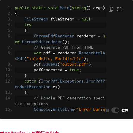
public
static
void
Main
(
string
[]
 args
)
{
FileStream
 fileStream 
=
null
;
try
{
ChromePdfRenderer
 renderer 
=
n
ew
ChromePdfRenderer
();
// Generate PDF from HTML
var
 pdf 
=
 renderer
.
RenderHtmlA
sPdf
(
"<h1>Hello, World!</h1>"
);
        pdf
.
SaveAs
(
"output.pdf"
);
        pdfGenerated 
=
true
;
}
catch
(
IronPdf
.
Exceptions
.
IronPdfP
roductException
 ex
)
{
// Handle PDF generation speci
fic exceptions
VB
C#
Console
.
WriteLine
(
"Error Durin
g IronPDF execution: "
+
 ex
.
Message
);
}
catch
(
Exception
 ex
)
{