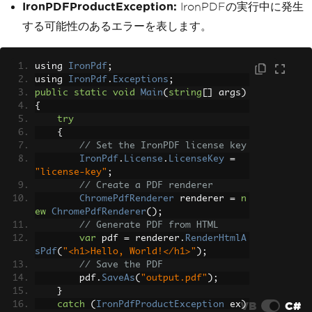
IronPDFProductException:
IronPDFの実行中に発生
する可能性のあるエラーを表します。
using 
IronPdf
;
using 
IronPdf
.
Exceptions
;
public
static
void
Main
(
string
[]
 args
)
{
try
{
// Set the IronPDF license key
IronPdf
.
License
.
LicenseKey
=
"license-key"
;
// Create a PDF renderer
ChromePdfRenderer
 renderer 
=
n
ew
ChromePdfRenderer
();
// Generate PDF from HTML
var
 pdf 
=
 renderer
.
RenderHtmlA
sPdf
(
"<h1>Hello, World!</h1>"
);
// Save the PDF
        pdf
.
SaveAs
(
"output.pdf"
);
}
VB
C#
catch
(
IronPdfProductException
 ex
)