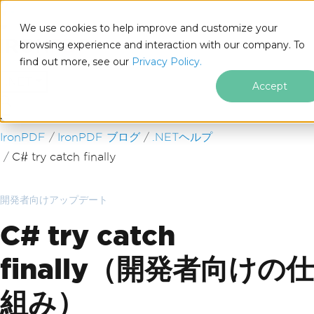
We use cookies to help improve and customize your
browsing experience and interaction with our company. To
find out more, see our
Privacy Policy.
for
.NET
Accept
フッターコンテンツにスキップ
IronPDF
IronPDF ブログ
.NETヘルプ
C# try catch finally
開発者向けアップデート
C# try catch
finally（開発者向けの仕
組み）