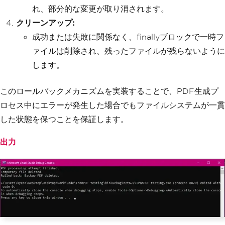
f it exists
れ、部分的な変更が取り消されます。
if
(
File
.
Exists
(
tempFilePath
))
{
クリーンアップ:
File
.
Delete
(
tempFilePath
);
成功または失敗に関係なく、finallyブロックで一時フ
Console
.
WriteLine
(
"Tempora
ry file deleted."
ァイルは削除され、残ったファイルが残らないように
);
}
します。
// Rollback operations if PDF 
generation was not successful
if
(!
pdfGenerated
)
このロールバックメカニズムを実装することで、PDF生成プ
{
ロセス中にエラーが発生した場合でもファイルシステムが一貫
if
(
File
.
Exists
(
backupPdfP
ath
))
した状態を保つことを保証します。
{
File
.
Delete
(
backupPdfP
出力
ath
);
Console
.
WriteLine
(
"Rol
led back: Backup PDF deleted."
);
}
}
else
{
// Ensure the backup PDF i
s deleted after a successful save