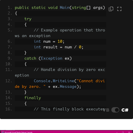
public
static
void
Main
(
string
[]
 args
)
{
try
{
// Example operation that thro
ws an exception
int
 num 
=
10
;
int
 result 
=
 num 
/
0
;
}
catch
(
Exception
 ex
)
{
// Handle division by zero exc
eption
Console
.
WriteLine
(
"Cannot divi
de by zero. "
+
 ex
.
Message
);
}
finally
{
VB
C#
// This finally block executes 
regardless of whether an exception was 
thrown
Console
.
WriteLine
(
"Cleanup cod
e runs here"
);