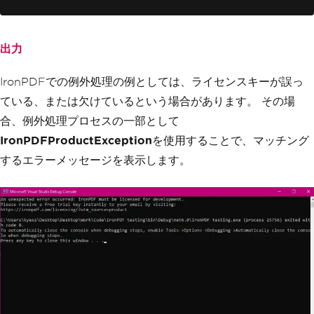
{
// Handle PDF generation speci
fic exceptions
Console
.
WriteLine
(
"Error Durin
出力
g IronPDF execution: "
+
 ex
.
Message
);
}
IronPDFでの例外処理の例としては、ライセンスキーが誤っ
catch
(
Exception
 ex
)
{
ている、または欠けているという場合があります。 その場
// Handle general exceptions
合、例外処理プロセスの一部として
Console
.
WriteLine
(
"An unexpect
IronPDFProductException
ed error occurred: "
を使用することで、マッチング
+
 ex
.
Message
);
}
するエラーメッセージを表示します。
}