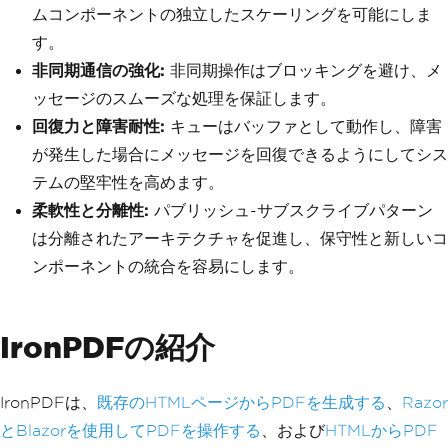
ムコンポーネントの独立したスケーリングを可能にしま
す。
非同期通信の強化:
非同期操作はブロッキングを避け、メ
ッセージのスムーズな処理を保証します。
回復力と障害耐性:
キューはバッファとして動作し、障害
が発生した場合にメッセージを回復できるようにしてシス
テムの堅牢性を高めます。
柔軟性と分離性:
パブリッシュ-サブスクライブパターン
は分離されたアーキテクチャを促進し、保守性と新しいコ
ンポーネントの統合を容易にします。
IronPDFの紹介
IronPDFは、
既存のHTMLページからPDFを生成する
、
Razor
とBlazorを使用してPDFを操作する
、および
HTMLからPDF