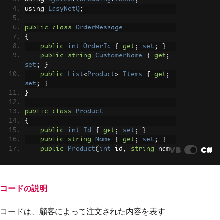
using 
EasyNetQ
;
public
class
OrderMessage
{
public
int
OrderId
{
get
;
set
;
}
public
string
CustomerName
{
get
;
set
;
}
public
List
<
Product
>
Items
{
get
;
set
;
}
}
public
class
Product
{
public
int
Id
{
get
;
set
;
}
public
string
Name
{
get
;
set
;
}
VB
C#
public
Product
(
int
 id
,
string
 nam
e
)
{
Id
=
 id
;
Name
=
 name
;
コードの説明
}
}
コードは、顧客によって注文された内容を表す