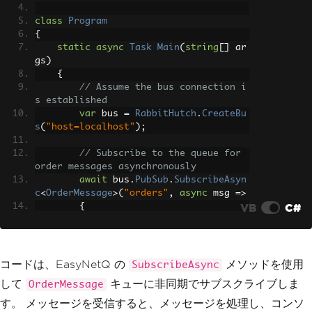
});
class
Program
}
{
}
static
async
Task
Main
(
string
[]
 ar
gs
)
{
// Assume the bus connection i
s established
var
 bus 
=
RabbitHutch
.
CreateBu
s
(
"host=localhost"
);
// Subscribe to the queue for 
order messages asynchronously
await
 bus
.
PubSub
.
SubscribeAsyn
c
<
OrderMessage
>(
"orders"
,
async
 msg 
=>
VB
C#
{
Console
.
WriteLine
(
$
"Proces
sing order: {msg.OrderId} for {msg.Cus
tomerName}"
);
// Implement your business 
コードは、EasyNetQ の
メソッドを使用
SubscribeAsync
logic to process the order
して
キューに非同期でサブスクライブしま
OrderMessage
});
}
す。 メッセージを受信すると、メッセージを処理し、コンソ