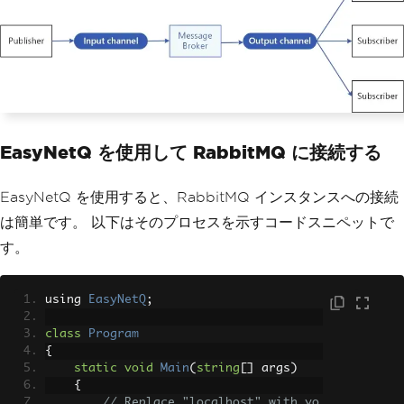
EasyNetQ を使用して RabbitMQ に接続する
EasyNetQ を使用すると、RabbitMQ インスタンスへの接続
は簡単です。 以下はそのプロセスを示すコードスニペットで
す。
using 
EasyNetQ
;
class
Program
{
static
void
Main
(
string
[]
 args
)
{
// Replace "localhost" with yo