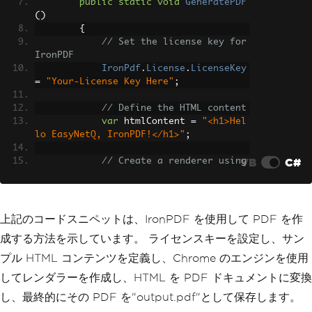
public
static
void
GeneratePDF
()
{
// Set the license key for 
IronPDF
IronPdf
.
License
.
LicenseKey
=
"Your-License Key Here"
;
// Define the HTML content
var
 htmlContent 
=
"<h1>Hel
lo EasyNetQ, IronPDF!</h1>"
;
VB
C#
// Create a renderer using 
Chrome's engine
var
 renderer 
=
new
ChromeP
dfRenderer
();
上記のコードスニペットは、IronPDF を使用して PDF を作
// Generate a PDF from the 
成する方法を示しています。 ライセンスキーを設定し、サン
HTML string
var
 pdf 
=
 renderer
.
RenderH
プル HTML コンテンツを定義し、Chrome のエンジンを使用
tmlAsPdf
(
htmlContent
);
してレンダラーを作成し、HTML を PDF ドキュメントに変換
// Save the PDF as a file
し、最終的にその PDF を"output.pdf"として保存します。
            pdf
.
SaveAs
(
"output.pdf"
);