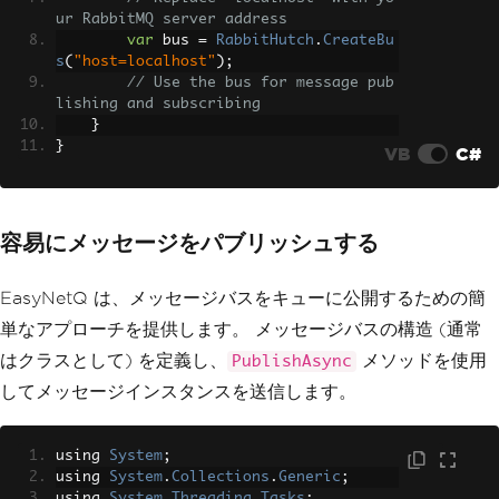
ur RabbitMQ server address
var
 bus 
=
RabbitHutch
.
CreateBu
s
(
"host=localhost"
);
// Use the bus for message pub
lishing and subscribing
}
}
VB
C#
容易にメッセージをパブリッシュする
EasyNetQ は、メッセージバスをキューに公開するための簡
単なアプローチを提供します。 メッセージバスの構造 (通常
はクラスとして) を定義し、
メソッドを使用
PublishAsync
してメッセージインスタンスを送信します。
using 
System
;
using 
System
.
Collections
.
Generic
;
using 
System
.
Threading
.
Tasks
;