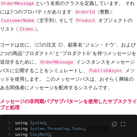
class
Program
という名前のクラスを定義しています。 それ
OrderMessage
{
には3つのプロパティがあります:
(整数),
OrderId
static
async
Task
Main
(
string
[]
 ar
gs
)
(文字列), そして
オブジェクトの
CustomerName
Product
{
リスト (
)。
Items
// Assume the bus connection i
s established
var
 bus 
=
RabbitHutch
.
CreateBu
コードは次に、123の注文 ID、顧客名"ジョン・ドウ"、および
s
(
"host=localhost"
);
2つの商品"プロダクトA"と"プロダクトB"を持つメッセージを
// Publish an order message to 
送信するために、
インスタンスをメッセージ
OrderMessage
the message bus
バスに公開することをシミュレートし、
メソ
PublishAsync
await
 bus
.
PubSub
.
PublishAsync
(
new
OrderMessage
ッドを使用します。 このメッセージバスは、おそらく興味の
{
ある関係者にメッセージを配布するシステムです。
OrderId
=
123
,
CustomerName
=
"John Doe"
,
メッセージの非同期パブサブパターンを使用したサブスクライ
Items
=
new
List
<
Product
>
ブと処理
{
new
Product
(
1
,
"Produc
t A"
),
using 
System
;
new
Product
(
2
,
"Produc
using 
System
.
Threading
.
Tasks
;
t B"
)
using 
EasyNetQ
;
}