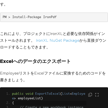
す。
Install-Package IronPdf
これにより、プロジェクトにIronXLと必要な依存関係がイン
ストールされます。
IronXL NuGet Package
から直接ダウン
ロードすることもできます。
Excelへのデータのエクスポート
EmployeeリストをExcelファイルに変換するためのコードを
書きましょう。
public
void
ExportToExcel
(
List
<
Employe
e
>
 employeeList
)
{
// Create a new workbook instance