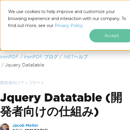
We use cookies to help improve and customize your
browsing experience and interaction with our company. To
find out more, see our
Privacy Policy.
for
.NET
Accept
フッターコンテンツにスキップ
IronPDF
IronPDF ブログ
.NETヘルプ
Jquery Datatable
開発者向けアップデート
Jquery Datatable (開
発者向けの仕組み)
Jacob Mellor