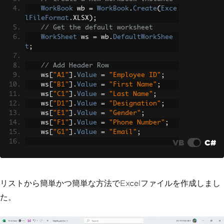
WorkBook
 wb 
=
WorkBook
.
Create
(
Exce
lFileFormat
.
XLSX
);
// Get the default worksheet
WorkSheet
 ws 
=
 wb
.
DefaultWorkShee
t
;
// Add Header Row
    ws
[
"A1"
].
Value
=
"Employee ID"
;
    ws
[
"B1"
].
Value
=
"First Name"
;
    ws
[
"C1"
].
Value
=
"Last Name"
;
    ws
[
"D1"
].
Value
=
"Designation"
;
    ws
[
"E1"
].
Value
=
"Gender"
;
    ws
[
"F1"
].
Value
=
"Phone Number"
;
    ws
[
"G1"
].
Value
=
"Email"
;
VB
C#
int
 rowCount 
=
2
;
// Add Data Rows
foreach
(
Employee
 employee 
in
 empl
リストから簡単かつ簡単な方法でExcelファイルを作成しまし
oyeeList
)
た。
{
        ws
[
"A"
+
 rowCount
].
Value
=
 emp
loyee
.
Id
.
ToString
();