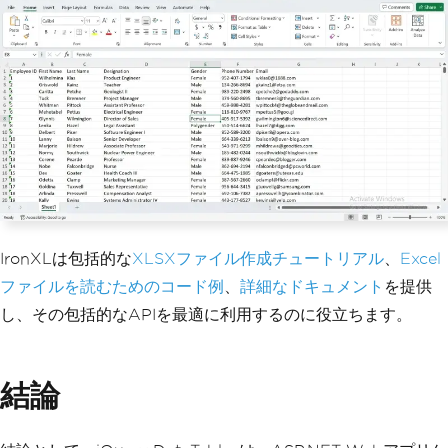
        ws
[
"B"
+
 rowCount
].
Value
=
 emp
loyee
.
FirstName
;
        ws
[
"C"
+
 rowCount
].
Value
=
 emp
loyee
.
LastName
;
        ws
[
"D"
+
 rowCount
].
Value
=
 emp
loyee
.
Designation
;
        ws
[
"E"
+
 rowCount
].
Value
=
 emp
loyee
.
Gender
;
        ws
[
"F"
+
 rowCount
].
Value
=
 emp
loyee
.
PhoneNumber
;
        ws
[
"G"
+
 rowCount
].
Value
=
 emp
loyee
.
Email
;
        rowCount
++;
IronXLは包括的な
XLSXファイル作成チュートリアル
、
Excel
}
ファイルを読むためのコード例
、
詳細なドキュメント
を提供
// Save the workbook as an Excel f
し、その包括的なAPIを最適に利用するのに役立ちます。
ile
    wb
.
SaveAs
(
"Employee.xlsx"
);
}
結論