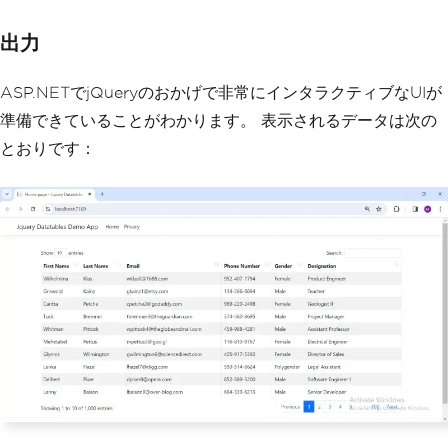
e Number"
,
"autoWidth"
:
true
},
{
"data"
:
"gender"
,
"titl
出力
e"
:
"Gender"
,
"name"
:
"Gender"
,
"autoW
idth"
:
true
},
ASP.NETでjQueryのおかげで非常にインタラクティブなUIが
{
"data"
:
"designation"
,
"title"
:
"Designation"
,
"name"
:
"Desig
準備できていることがわかります。 表示されるデータは次の
nation"
,
"autoWidth"
:
true
}
とおりです：
]
});
});