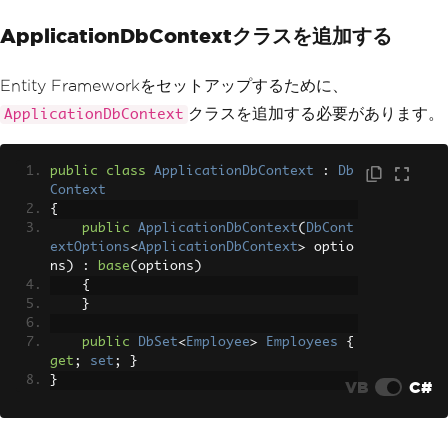
ApplicationDbContextクラスを追加する
Entity Frameworkをセットアップするために、
クラスを追加する必要があります。
ApplicationDbContext
public
class
ApplicationDbContext
:
Db
Context
{
public
ApplicationDbContext
(
DbCont
extOptions
<
ApplicationDbContext
>
 optio
ns
)
:
base
(
options
)
{
}
public
DbSet
<
Employee
>
Employees
{
get
;
set
;
}
}
VB
C#