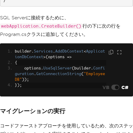
}
SQL Serverに接続するために、
行の下に次の行を
webApplication.CreateBuilder()
Program.csクラスに追加してください。
builder
.
Services
.
AddDbContext
<
Applicat
ionDbContext
>(
options 
=>
{
    options
.
UseSqlServer
(
builder
.
Confi
guration
.
GetConnectionString
(
"Employee
DB"
));
});
VB
C#
マイグレーションの実行
コードファーストアプローチを使用しているため、次のステッ