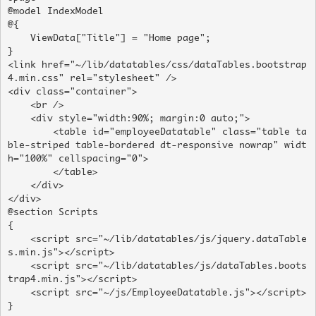
@model IndexModel

@{

    ViewData["Title"] = "Home page";

}

<link href="~/lib/datatables/css/dataTables.bootstrap
4.min.css" rel="stylesheet" />

<div class="container">

    <br />

    <div style="width:90%; margin:0 auto;">

        <table id="employeeDatatable" class="table ta
ble-striped table-bordered dt-responsive nowrap" widt
h="100%" cellspacing="0">

        </table>

    </div>

</div>

@section Scripts

{

    <script src="~/lib/datatables/js/jquery.dataTable
s.min.js"></script>

    <script src="~/lib/datatables/js/dataTables.boots
trap4.min.js"></script>

    <script src="~/js/EmployeeDatatable.js"></script>

}