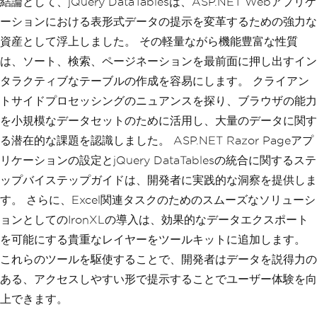
結論として、jQuery DataTablesは、ASP.NET Webアプリケ
ーションにおける表形式データの提示を変革するための強力な
資産として浮上しました。 その軽量ながら機能豊富な性質
は、ソート、検索、ページネーションを最前面に押し出すイン
タラクティブなテーブルの作成を容易にします。 クライアン
トサイドプロセッシングのニュアンスを探り、ブラウザの能力
を小規模なデータセットのために活用し、大量のデータに関す
る潜在的な課題を認識しました。 ASP.NET Razor Pageアプ
リケーションの設定とjQuery DataTablesの統合に関するステ
ップバイステップガイドは、開発者に実践的な洞察を提供しま
す。 さらに、Excel関連タスクのためのスムーズなソリューシ
ョンとしてのIronXLの導入は、効果的なデータエクスポート
を可能にする貴重なレイヤーをツールキットに追加します。
これらのツールを駆使することで、開発者はデータを説得力の
ある、アクセスしやすい形で提示することでユーザー体験を向
上できます。