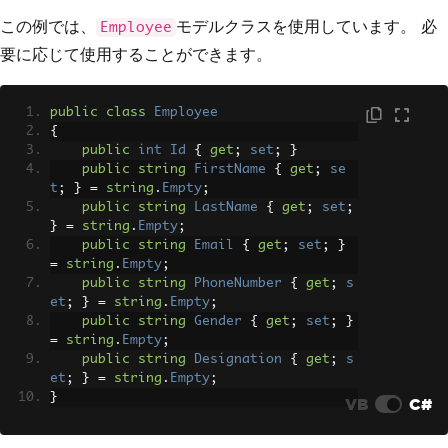
この例では、
モデルクラスを使用しています。 必
Employee
要に応じて使用することができます。
public
class
Employee
{
public
int
Id
{
get
;
set
;
}
public
string
FirstName
{
get
;
se
t
;
}
=
string
.
Empty
;
public
string
LastName
{
get
;
set
;
}
=
string
.
Empty
;
public
string
Email
{
get
;
set
;
}
=
string
.
Empty
;
public
string
PhoneNumber
{
get
;
s
et
;
}
=
string
.
Empty
;
public
string
Gender
{
get
;
set
;
}
=
string
.
Empty
;
public
string
Designation
{
get
;
s
et
;
}
=
string
.
Empty
;
}
VB
C#