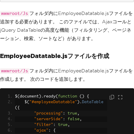
フォルダ内にEmployeeDatatable.jsファイルを
wwwroot/Js
追加する必要があります。 このファイルでは、Ajaxコールと
jQuery DataTableの高度な機能（フィルタリング、ページネ
ーション、検索、ソートなど）があります。
EmployeeDatatable.jsファイルを作成
フォルダ内にEmployeeDatatable.jsファイルを
wwwroot/Js
作成します。 次のコードを追加します。
$
(
document
).
ready
(
function
()
{
    $
(
"#employeeDatatable"
).
DataTable
({
"processing"
:
true
,
"serverSide"
:
false
,
"filter"
:
true
,
"ajax"
:
{