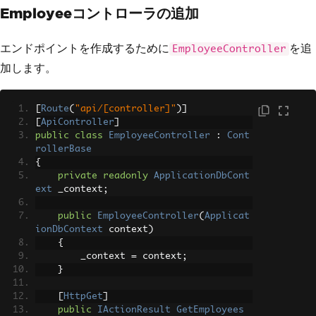
Employeeコントローラの追加
エンドポイントを作成するために
を追
EmployeeController
加します。
[
Route
(
"api/[controller]"
)]
[
ApiController
]
public
class
EmployeeController
:
Cont
rollerBase
{
private
readonly
ApplicationDbCont
ext
 _context
;
public
EmployeeController
(
Applicat
ionDbContext
 context
)
{
        _context 
=
 context
;
}
[
HttpGet
]
public
IActionResult
GetEmployees