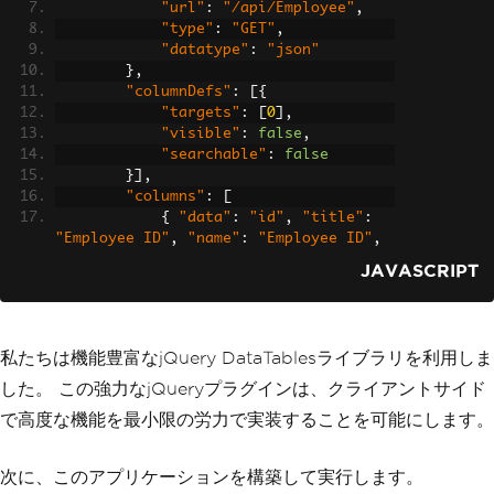
"url"
:
"/api/Employee"
,
"type"
:
"GET"
,
"datatype"
:
"json"
},
"columnDefs"
:
[{
"targets"
:
[
0
],
"visible"
:
false
,
"searchable"
:
false
}],
"columns"
:
[
{
"data"
:
"id"
,
"title"
:
"Employee ID"
,
"name"
:
"Employee ID"
,
"autoWidth"
:
true
},
JAVASCRIPT
{
"data"
:
"firstName"
,
"ti
tle"
:
"First Name"
,
"name"
:
"First Nam
e"
,
"autoWidth"
:
true
},
{
"data"
:
"lastName"
,
"tit
私たちは機能豊富なjQuery DataTablesライブラリを利用しま
le"
:
"Last Name"
,
"name"
:
"Last Name"
,
"autoWidth"
:
true
},
した。 この強力なjQueryプラグインは、クライアントサイド
{
"data"
:
"email"
,
"titl
で高度な機能を最小限の労力で実装することを可能にします。
e"
:
"Email"
,
"name"
:
"Email"
,
"autoWid
th"
:
true
},
{
"data"
:
"phoneNumber"
,
次に、このアプリケーションを構築して実行します。
"title"
:
"Phone Number"
,
"name"
:
"Phon