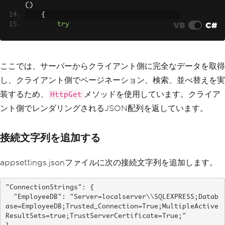
()
{
VB
C#
try
{
var
 employeeData 
=
 _contex
t
.
Employees
.
ToList
();
var
 jsonData 
=
new
{
 data 
ここでは、サーバーからクライアント側に完全なデータを取得
=
 employeeData 
};
し、クライアント側でページネーション、検索、並べ替えを実
return
Ok
(
jsonData
);
}
装するため、
メソッドを使用しています。クライア
HttpGet
catch
(
Exception
 ex
)
ント側でレンダリングされるJSON配列を返しています。
{
// Log exception here
throw
;
接続文字列を追加する
}
}
}
appsettings.jsonファイルに次の接続文字列を追加します。
"ConnectionStrings": {

  "EmployeeDB": "Server=localserver\\SQLEXPRESS;Datab
ase=EmployeeDB;Trusted_Connection=True;MultipleActive
ResultSets=true;TrustServerCertificate=True;"
