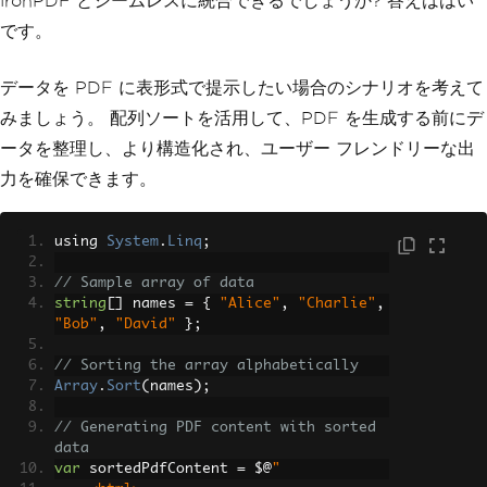
IronPDF とシームレスに統合できるでしょうか? 答えははい
です。
データを PDF に表形式で提示したい場合のシナリオを考えて
みましょう。 配列ソートを活用して、PDF を生成する前にデ
ータを整理し、より構造化され、ユーザー フレンドリーな出
力を確保できます。
using 
System
.
Linq
;
// Sample array of data
string
[]
 names 
=
{
"Alice"
,
"Charlie"
,
"Bob"
,
"David"
};
// Sorting the array alphabetically
Array
.
Sort
(
names
);
// Generating PDF content with sorted 
data
var
 sortedPdfContent 
=
 $@
"