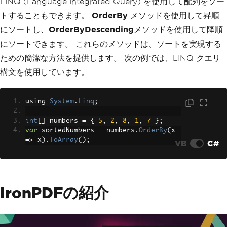
LINQ (Language Integrated Query) を使用して配列をソー
トすることもできます。
OrderBy
メソッドを使用して昇順
にソートし、
OrderByDescending
メソッドを使用して降順
にソートできます。 これらのメソッドは、ソートを実現する
ための簡潔な方法を提供します。 次の例では、LINQ クエリ
構文を使用しています。
using 
System
.
Linq
;
int
[]
 numbers 
=
{
5
,
2
,
8
,
1
,
7
};
var
 sortedNumbers 
=
 numbers
.
OrderBy
(
x 
=>
 x
).
ToArray
();
VB
C#
IronPDFの紹介