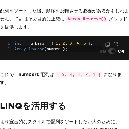
配列をソートした後、順序を反転させる必要があるかもしれま
せん。 C# はその目的に正確に
メソッド
Array.Reverse()
を提供します。
int
[]
 numbers 
=
{
1
,
2
,
3
,
4
,
5
};
Array
.
Reverse
(
numbers
);
VB
C#
これで、
numbers
配列は
になりま
{ 5, 4, 3, 2, 1 }
す。
LINQを活用する
より宣言的なスタイルで配列をソートしたい人のために、