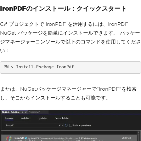
ur_html_file.html"
;
// Specify the pat
IronPDFのインストール：クイックスタート
h to your HTML file
var
 pdfFromHtmlFile 
=
 rendere
r
.
RenderHtmlFileAsPdf
(
htmlFilePath
);
C# プロジェクトで IronPDF を活用するには、IronPDF
        pdfFromHtmlFile
.
SaveAs
(
"HTMLFi
leToPDF.pdf"
);
NuGet パッケージを簡単にインストールできます。 パッケー
ジマネージャーコンソールで以下のコマンドを使用してくださ
// 3. Convert URL to PDF
var
 url 
=
"http://ironpdf.co
い：
m"
;
// Specify the URL
var
 pdfFromUrl 
=
 renderer
.
Rend
erUrlAsPdf
(
url
);
Install-Package IronPdf
        pdfFromUrl
.
SaveAs
(
"URLToPDF.pd
f"
);
}
または、NuGetパッケージマネージャーで"IronPDF"を検索
}
し、そこからインストールすることも可能です。