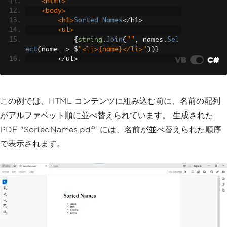
<html>
<body>
<h1>
Sorted
Names
</
h1
>
<ul>
{
string
.
Join
(
""
,
 names
.
Sel
ect
(
name 
=>
 $
"<li>{name}</li>"
))}
VB
C#
</
ul
>
</
body
>
</
html
>
";
この例では、HTML コンテンツに組み込む前に、名前の配列
// Create a new PDF document with sort
がアルファベット順に並べ替えられています。 生成された
ed data
var
 sortedPdfDocument 
=
new
IronPdf
.
Ch
PDF "SortedNames.pdf" には、名前が並べ替えられた順序
romePdfRenderer
();
で表示されます。
sortedPdfDocument
.
RenderHtmlAsPdf
(
sort
edPdfContent
).
SaveAs
(
"SortedNames.pd
f"
);