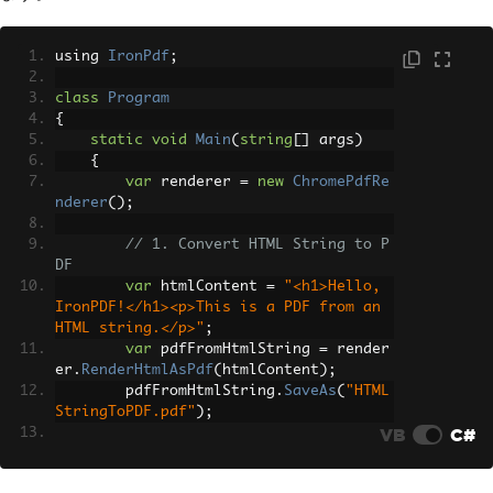
using 
IronPdf
;
class
Program
{
static
void
Main
(
string
[]
 args
)
{
var
 renderer 
=
new
ChromePdfRe
nderer
();
// 1. Convert HTML String to P
DF
var
 htmlContent 
=
"<h1>Hello, 
IronPDF!</h1><p>This is a PDF from an 
HTML string.</p>"
;
var
 pdfFromHtmlString 
=
 render
er
.
RenderHtmlAsPdf
(
htmlContent
);
        pdfFromHtmlString
.
SaveAs
(
"HTML
StringToPDF.pdf"
);
VB
C#
// 2. Convert HTML File to PDF
var
 htmlFilePath 
=
"path_to_yo