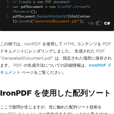
// Create a new PDF document
var
 pdfDocument 
=
new
IronPdf
.
ChromePd
fRenderer
();
pdfDocument
.
RenderHtmlAsPdf
(
htmlConten
t
).
SaveAs
(
"GeneratedDocument.pdf"
);
VB
C#
この例では、IronPDF を使用して HTML コンテンツを PDF
ドキュメントにレンダリングしました。 生成された PDF
"GeneratedDocument.pdf" は、指定された場所に保存され
ます。 PDF の生成方法についての詳細情報は、
IronPDF ド
キュメント
ページをご覧ください。
IronPDF を使用した配列ソート
ここで疑問が生じますが、先に触れた配列ソート技術を