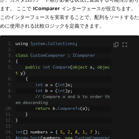
ます。 ここで
IComparer
インターフェースが役立ちます。
このインターフェースを実装することで、配列をソートするた
めに使用される比較ロジックを定義できます。
using 
System
.
Collections
;
class
CustomComparer
:
IComparer
{
public
int
Compare
(
object
 x
,
objec
t
 y
)
{
int
 a 
=
(
int
)
x
;
int
 b 
=
(
int
)
y
;
// Compare a and b to order th
em descending
return
 b
.
CompareTo
(
a
);
}
}
int
[]
 numbers 
=
{
5
,
2
,
8
,
1
,
7
};
Array
.
Sort
(
numbers
,
new
CustomComparer