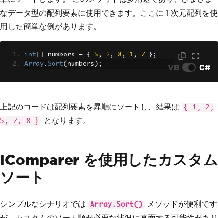
なデータ型の配列要素に使用できます。ここに 1 次元配列を使
用した簡単な例があります。
int
[]
 numbers 
=
{
5
,
2
,
8
,
1
,
7
};
Array
.
Sort
(
numbers
);
VB
C#
上記のコードは配列要素を昇順にソートし、結果は
{ 1, 2,
となります。
5, 7, 8 }
IComparer を使用したカスタム
ソート
シンプルなシナリオでは
メソッドが便利です
Array.Sort()
が、カスタムのソート順が必要な状況に直面する可能性があり