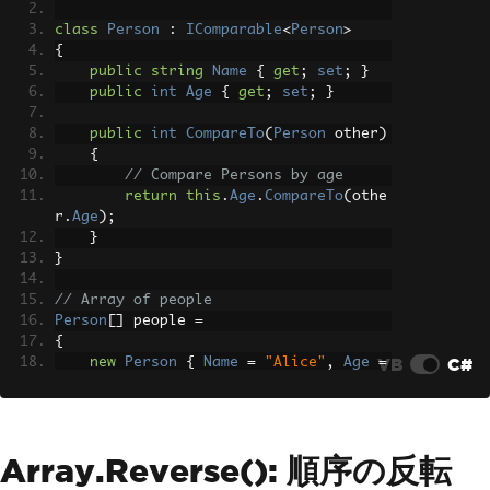
class
Person
:
IComparable
<
Person
>
{
public
string
Name
{
get
;
set
;
}
public
int
Age
{
get
;
set
;
}
public
int
CompareTo
(
Person
 other
)
{
// Compare Persons by age
return
this
.
Age
.
CompareTo
(
othe
r
.
Age
);
}
}
// Array of people
Person
[]
 people 
=
{
VB
C#
new
Person
{
Name
=
"Alice"
,
Age
=
30
},
new
Person
{
Name
=
"Bob"
,
Age
=
2
5
}
};
Array.Reverse(): 順序の反転
// Sort by age
Array
.
Sort
(
people
);