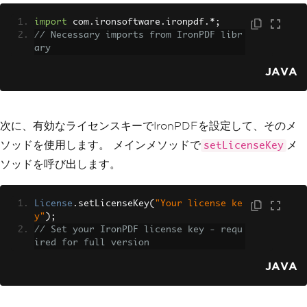
import
 com
.
ironsoftware
.
ironpdf
.*;
// Necessary imports from IronPDF libr
ary
JAVA
次に、有効なライセンスキーでIronPDFを設定して、そのメ
ソッドを使用します。 メインメソッドで
メ
setLicenseKey
ソッドを呼び出します。
License
.
setLicenseKey
(
"Your license ke
y"
);
// Set your IronPDF license key - requ
ired for full version
JAVA