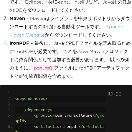
です。 Eclipse、NetBeans、IntelliJなど、Java用の任意
のIDEをダウンロードしてください。
Maven
- Mavenはライブラリを中央リポジトリからダウ
ンロードするのを助ける自動化ツールです。
Apache
Maven Website
からダウンロードしてください。
IronPDF
- 最後に、JavaでPDFファイルを読み取るため
にIronPDFが必要です。 これをJava Mavenプロジェク
トに依存関係として追加する必要があります。 以下の例
のように、
ファイルにIronPDFアーティファク
pom.xml
トとslf4j依存関係を含めます。
<dependencies>
<dependency>
<groupId>
com.ironsoftware
</gro
upId>
<artifactId>
ironpdf
</artifactI