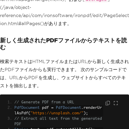
(/java/object-
reference/api/com/ironsoftware/ironpdf/edit/PageSelect
ion.html#allPages()があります。
新しく生成されたPDFファイルからテキストを読
む
検索テキストはHTMLファイルまたはURLから新しく生成され
たPDFファイルからも実行できます。 次のサンプルコードで
は、URLからPDFを生成し、ウェブサイトからすべてのテキ
ストを抽出します。
// Generate PDF from a URL
PdfDocument
 pdf 
=
PdfDocument
.
renderUr
lAsPdf
(
"https://unsplash.com/"
);
// Extract all text from the generated 
PDF