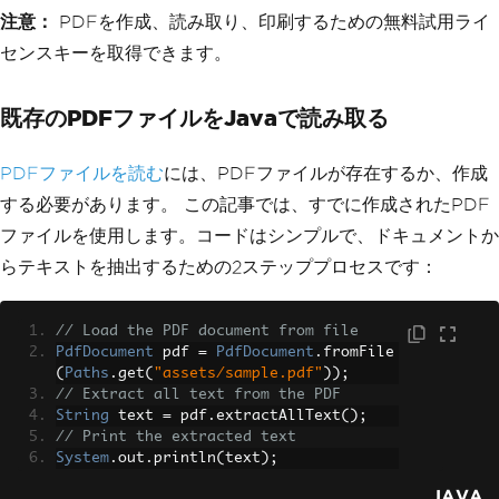
注意：
PDFを作成、読み取り、印刷するための無料試用ライ
センスキーを取得できます。
既存のPDFファイルをJavaで読み取る
PDFファイルを読む
には、PDFファイルが存在するか、作成
する必要があります。 この記事では、すでに作成されたPDF
ファイルを使用します。コードはシンプルで、ドキュメントか
らテキストを抽出するための2ステッププロセスです：
// Load the PDF document from file
PdfDocument
 pdf 
=
PdfDocument
.
fromFile
(
Paths
.
get
(
"assets/sample.pdf"
));
// Extract all text from the PDF
String
 text 
=
 pdf
.
extractAllText
();
// Print the extracted text
System
.
out
.
println
(
text
);
JAVA