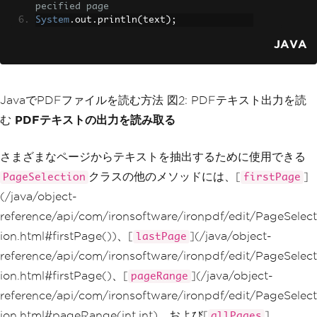
pecified page
System
.
out
.
println
(
text
);
JAVA
JavaでPDFファイルを読む方法 図2: PDFテキスト出力を読
む
PDFテキストの出力を読み取る
さまざまなページからテキストを抽出するために使用できる
クラスの他のメソッドには、[
]
PageSelection
firstPage
(/java/object-
reference/api/com/ironsoftware/ironpdf/edit/PageSelect
ion.html#firstPage())、[
](/java/object-
lastPage
reference/api/com/ironsoftware/ironpdf/edit/PageSelect
ion.html#firstPage()、[
](/java/object-
pageRange
reference/api/com/ironsoftware/ironpdf/edit/PageSelect
ion.html#pageRange(int,int)、および[
]
allPages