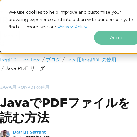
We use cookies to help improve and customize your
browsing experience and interaction with our company. To
find out more, see our
Privacy Policy.
for
Java
Accept
フッターコンテンツにスキップ
IronPDF for Java
ブログ
Java用IronPDFの使用
Java PDF リーダー
JAVA用IRONPDFの使用
JavaでPDFファイルを
読む方法
Darrius Serrant