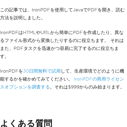
// Read all text from a PDF ge
この記事では、IronPDFを使用してJavaでPDFを開き、読む
nerated from a URL
方法を説明しました。
        pdf 
=
PdfDocument
.
renderUrlAsP
df
(
"https://unsplash.com/"
);
        text 
=
 pdf
.
extractAllText
();
IronPDFはHTMLやURLから簡単にPDFを作成したり、異な
System
.
out
.
println
(
"Text extra
るファイル形式から変換したりするのに役立ちます。 それは
cted from the website: "
+
 text
);
}
また、PDFタスクを迅速かつ容易に完了するのに役立ちま
}
す。
IronPDFを
30日間無料で試用
して、生産環境でどのように機
能するかを確かめてみてください。
IronPDFの商用ライセン
スオプションを調査する
。それは$999からのみ始まります。
よくある質問