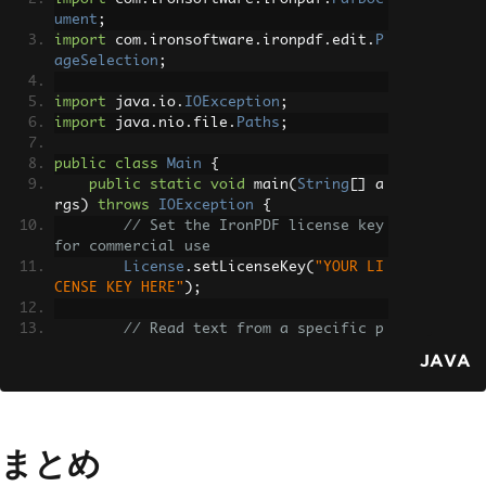
ument
;
import
 com
.
ironsoftware
.
ironpdf
.
edit
.
P
ageSelection
;
import
 java
.
io
.
IOException
;
import
 java
.
nio
.
file
.
Paths
;
public
class
Main
{
public
static
void
 main
(
String
[]
 a
rgs
)
throws
IOException
{
// Set the IronPDF license key 
for commercial use
License
.
setLicenseKey
(
"YOUR LI
CENSE KEY HERE"
);
// Read text from a specific p
age in an existing PDF
JAVA
PdfDocument
 pdf 
=
PdfDocument
.
fromFile
(
Paths
.
get
(
"assets/sample.pd
f"
));
String
 text 
=
 pdf
.
extractTextF
まとめ
romPage
(
PageSelection
.
singlePage
(
1
));
System
.
out
.
println
(
text
);