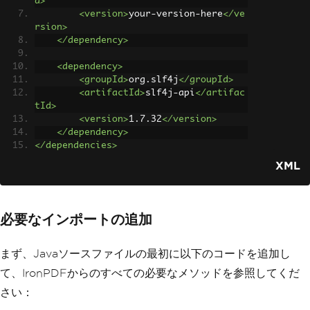
d>
<version>
your-version-here
</ve
rsion>
</dependency>
<dependency>
<groupId>
org.slf4j
</groupId>
<artifactId>
slf4j-api
</artifac
tId>
<version>
1.7.32
</version>
</dependency>
</dependencies>
XML
必要なインポートの追加
まず、Javaソースファイルの最初に以下のコードを追加し
て、IronPDFからのすべての必要なメソッドを参照してくだ
さい：