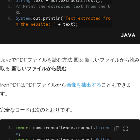
String
 text 
=
 pdf
.
extractAllText
();
// Print the extracted text from the U
RL
System
.
out
.
println
(
"Text extracted fro
m the website: "
+
 text
);
JAVA
JavaでPDFファイルを読む方法 図3: 新しいファイルから読み
取る
新しいファイルから読む
IronPDFはPDFファイルから
画像を抽出する
こともできま
す。
完全なコードは次のとおりです。
import
 com
.
ironsoftware
.
ironpdf
.
Licens
e
;
import
 com
.
ironsoftware
.
ironpdf
.
PdfDoc