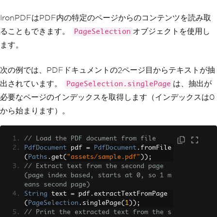
IronPDFはPDF内の特定のページからのコンテンツを読み取
ることもできます。
オブジェクトを使用し
PageSelection
ます。
次の例では、PDFドキュメントの2ページ目からテキストが抽
出されています。
は、抽出が
PageSelection.singlePage
必要なページのインデックスを取得します（インデックスは0
から始まります）。
// Load the PDF document from file
PdfDocument
 pdf 
=
PdfDocument
.
fromFile
(
Paths
.
get
(
"assets/sample.pdf"
));
// Extract text from the second page 
(page index based, starts at 0, so 1 m
eans second page)
String
 text 
=
 pdf
.
extractTextFromPage
(
PageSelection
.
singlePage
(
1
));
// Print the extracted text from the s