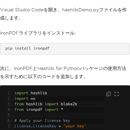
Visual Studio Codeを開き、hashlibDemo.pyファイルを作
成します。
IronPDFライブラリをインストール:
 pip install ironpdf
次に、IronPDFとHashlib for Pythonパッケージの使用方法
を示すために以下のコードを追加します。
import
 hashlib
import
 os
from
 hashlib 
import
 blake2b
from
 ironpdf 
import
*
# Apply your license key
License
.
LicenseKey
=
"your key"