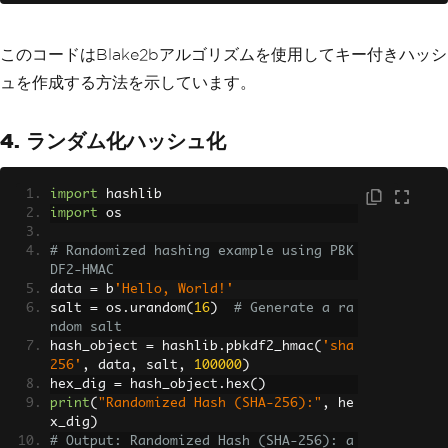
このコードはBlake2bアルゴリズムを使用してキー付きハッシ
ュを作成する方法を示しています。
4. ランダム化ハッシュ化
import
 hashlib
import
 os
# Randomized hashing example using PBK
DF2-HMAC
data 
=
 b
'Hello, World!'
salt 
=
 os
.
urandom
(
16
)
# Generate a ra
ndom salt
hash_object 
=
 hashlib
.
pbkdf2_hmac
(
'sha
256'
,
 data
,
 salt
,
100000
)
hex_dig 
=
 hash_object
.
hex
()
print
(
"Randomized Hash (SHA-256):"
,
 he
x_dig
)
# Output: Randomized Hash (SHA-256): a