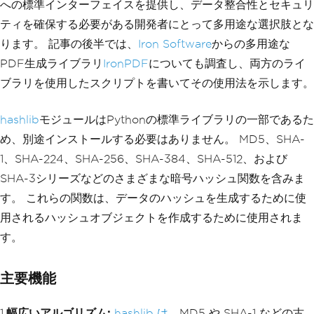
への標準インターフェイスを提供し、データ整合性とセキュリ
ティを確保する必要がある開発者にとって多用途な選択肢とな
ります。 記事の後半では、
Iron Software
からの多用途な
PDF生成ライブラリ
IronPDF
についても調査し、両方のライ
ブラリを使用したスクリプトを書いてその使用法を示します。
hashlib
モジュールはPythonの標準ライブラリの一部であるた
め、別途インストールする必要はありません。 MD5、SHA-
1、SHA-224、SHA-256、SHA-384、SHA-512、および
SHA-3シリーズなどのさまざまな暗号ハッシュ関数を含みま
す。 これらの関数は、データのハッシュを生成するために使
用されるハッシュオブジェクトを作成するために使用されま
す。
主要機能
1.
幅広いアルゴリズム:
hashlib は
、MD5 や SHA-1 などの古