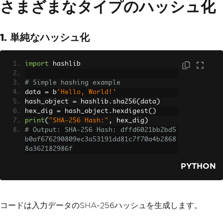
さまざまなタイプのハッシュ化
1. 単純なハッシュ化
import
 hashlib
# Simple hashing example
data 
=
 b
'Hello, World!'
hash_object 
=
 hashlib
.
sha256
(
data
)
hex_dig 
=
 hash_object
.
hexdigest
()
print
(
"SHA-256 Hash:"
,
 hex_dig
)
# Output: SHA-256 Hash: dffd6021bb2bd5
b0af676290809ec3a53191dd81c7f70a4b2868
8a362182986f
PYTHON
コードは入力データのSHA-256ハッシュを生成します。