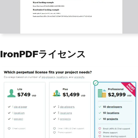
print
(
"Randomized Hash (SHA-256):"
,
 he
x_dig
)
content 
+=
"<p>Randomized Hash (SHA-25
6):"
+
str
(
hex_dig
)+
"</p>"
# Generate PDF using IronPDF
renderer 
=
ChromePdfRenderer
()
pdf 
=
 renderer
.
RenderHtmlAsPdf
(
conten
t
)
IronPDFライセンス
# Export to a file or Stream
pdf
.
SaveAs
(
"Demo-hashlib.pdf"
)