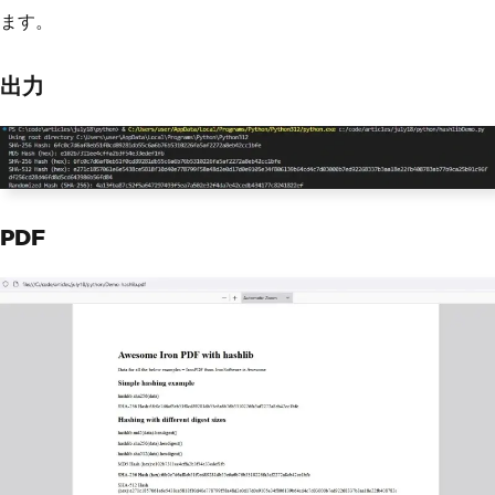
content 
+=
"<p>SHA-512 Hash (hex):"
+
st
ます。
r
(
hash_sha512
)+
"</p>"
# Keyed hashing example
出力
content 
+=
"<h2> Keyed hashing example
</h2>"
h 
=
 blake2b
(
key
=
b
'pseudorandom key'
,
 d
igest_size
=
16
)
content 
+=
"<p></p>"
h
.
update
(
data
)
print
(
h
.
hexdigest
())
PDF
content 
+=
"<p>Keyed Hash (hex):"
+
str
(
h
.
hexdigest
())+
"</p>"
# Randomized hashing example 
content 
+=
"<h2> Randomized hashing ex
ample </h2>"
salt 
=
 os
.
urandom
(
16
)
# Generate a ra
ndom salt
hash_object 
=
 hashlib
.
pbkdf2_hmac
(
'sha
256'
,
 data
,
 salt
,
100000
)
content 
+=
"<p>hashlib.pbkdf2_hmac('sh
a256', data, salt, 100000)</p>"
hex_dig 
=
 hash_object
.
hex
()