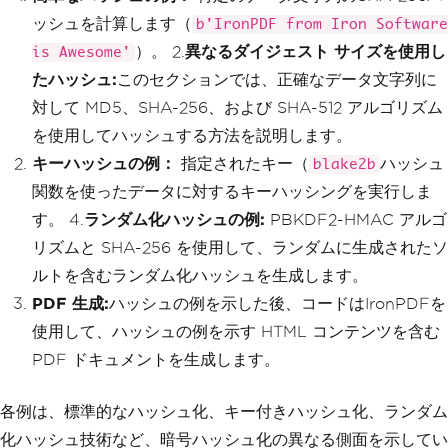
# Hashing with different digest sizes
ッシュを計算します（
b'IronPDF from Iron Software
hash_md5 
=
 hashlib
.
md5
(
data
).
hexdigest
）。 2.
異なるダイジェスト サイズを使用し
is Awesome'
()
content 
+=
"<p>hashlib.md5(data).hexdi
たハッシュ:
このセクションでは、正確なデータ文字列に
gest()</p>"
対して MD5、SHA-256、および SHA-512 アルゴリズム
hash_sha256 
=
 hashlib
.
sha256
(
data
).
hex
digest
()
を使用してハッシュする方法を説明します。
content 
+=
"<p>hashlib.sha256(data).he
キーハッシュの例：
指定されたキー（
ハッシュ
blake2b
xdigest()</p>"
hash_sha512 
=
 hashlib
.
sha512
(
data
).
hex
関数を使ったデータに対するキーハッシングを実行しま
digest
()
す。 4.
ランダム化ハッシュの例:
PBKDF2-HMAC アルゴ
content 
+=
"<p>hashlib.sha512(data).he
xdigest()</p>"
リズムと SHA-256 を使用して、ランダムに生成されたソ
ルトを含むランダム化ハッシュを生成します。
print
(
"MD5 Hash (hex):"
,
 hash_md5
)
print
(
"SHA-256 Hash (hex):"
,
 hash_sha2
PDF 生成:
ハッシュの例を示した後、コードはIronPDFを
56
)
使用して、ハッシュの例を示す HTML コンテンツを含む
print
(
"SHA-512 Hash (hex):"
,
 hash_sha5
12
)
PDF ドキュメントを生成します。
content 
+=
"<p>MD5 Hash (hex):"
+
str
(
ha
sh_md5
)+
"</p>"
各例は、標準的なハッシュ化、キー付きハッシュ化、ランダム
content 
+=
"<p>SHA-256 Hash (hex):"
+
st
r
(
hash_sha256
)+
"</p>"
化ハッシュ技術など、暗号ハッシュ化の異なる側面を示してい