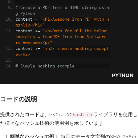
# Create a PDF from a HTML string usin
g Python
content 
=
"<h1>Awesome Iron PDF with h
ashlib</h1>"
content 
+=
"<p>Data for all the below 
examples = IronPDF from Iron Software 
is Awesome</p>"
content 
+=
"<h2> Simple hashing exampl
e</h2>"
# Simple hashing example
data 
=
 b
'IronPDF from Iron Software is 
PYTHON
Awesome'
content 
+=
"<p>hashlib.sha256(data)</p
>"
hash_object 
=
 hashlib
.
sha256
(
data
)
コードの説明
hex_dig 
=
 hash_object
.
hexdigest
()
print
(
"SHA-256 Hash:"
,
 hex_dig
)
content 
+=
"<p>SHA-256 Hash:"
+
str
(
hex_
提供されたコードは、Pythonの
ライブラリを使用し
hashlib
dig
)+
"</p>"
た様々なハッシュ技術の使用例を示しています：
content 
+=
"<h2> Hashing with differen
簡単なハッシュの例：
特定のデータ文字列のSHA-256ハ
t digest sizes</h2>"