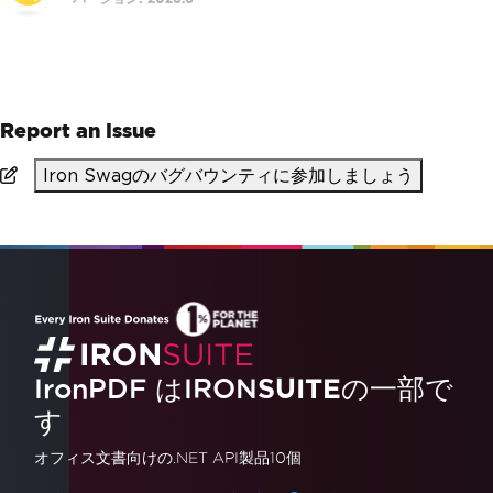
>
pip install ironpdf
Report an Issue
Iron Swagのバグバウンティに参加しましょう
IronPDF はIRON
SUITE
の一部で
す
オフィス文書
向けの.NET API製品10個