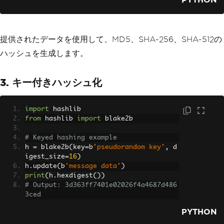
# Output:
# MD5 Hash (hex): 65a8e27d8879283831b6
64bd8b7f0ad4
# SHA-256 Hash (hex): dffd6021bb2bd5b0
提供されたデータを使用して、MD5、SHA-256、SHA-512の
af676290809ec3a53191dd81c7f70a4b28688a
362182986f
ハッシュを生成します。
# SHA-512 Hash (hex): 374d794a95cdcfd8
b35993185fef9ba368f160d8daf432d08ba9f1
3. キー付きハッシュ化
ed1e5abe6cc69291e0fa2fe0006a52570ef18c
19def4e617c33ce52ef0a6e5fbe318cb0387
import
 hashlib
from
 hashlib 
import
 blake2b
# Keyed hashing example
h 
=
 blake2b
(
key
=
b
'pseudorandom key'
,
 d
igest_size
=
16
)
h
.
update
(
b
'message data'
)
print
(
h
.
hexdigest
())
# Output: 3d363ff7401e02026f4a4687d486
3ced
PYTHON