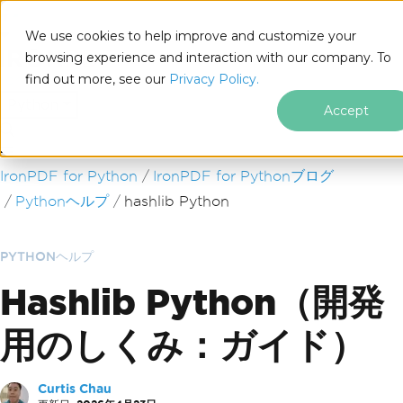
We use cookies to help improve and customize your
browsing experience and interaction with our company. To
find out more, see our
Privacy Policy.
for
Python
Accept
フッターコンテンツにスキップ
IronPDF for Python
IronPDF for Pythonブログ
Pythonヘルプ
hashlib Python
PYTHONヘルプ
Hashlib Python（開発
用のしくみ：ガイド）
Curtis Chau