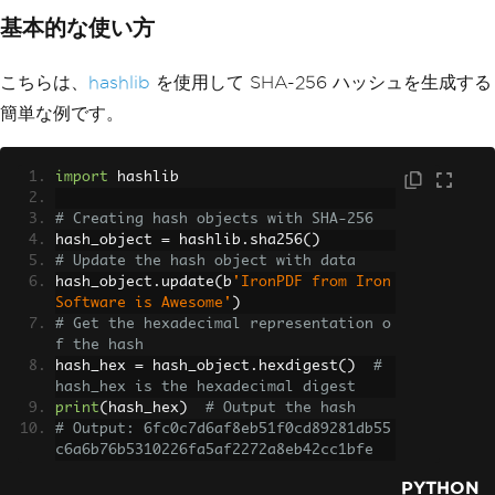
基本的な使い方
こちらは、
hashlib
を使用して SHA-256 ハッシュを生成する
簡単な例です。
import
 hashlib
# Creating hash objects with SHA-256
hash_object 
=
 hashlib
.
sha256
()
# Update the hash object with data
hash_object
.
update
(
b
'IronPDF from Iron 
Software is Awesome'
)
# Get the hexadecimal representation o
f the hash
hash_hex 
=
 hash_object
.
hexdigest
()
# 
hash_hex is the hexadecimal digest
print
(
hash_hex
)
# Output the hash
# Output: 6fc0c7d6af8eb51f0cd89281db55
c6a6b76b5310226fa5af2272a8eb42cc1bfe
PYTHON