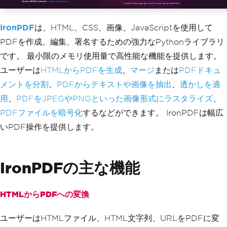
IronPDF
は、HTML、CSS、画像、JavaScriptを使用して
PDFを作成、編集、署名するための強力なPythonライブラリ
です。 最小限のメモリ使用量で高性能な機能を提供します。
ユーザーは
HTMLからPDFを生成
、
マージ
または
PDFドキュ
メントを分割
、
PDFからテキストや画像を抽出
、
透かしを適
用
、
PDFをJPEGやPNGといった画像形式にラスタライズ
、
PDFファイルを暗号化
するなどができます。 IronPDFは幅広
いPDF操作を提供します。
IronPDFの主な機能
HTMLからPDFへの変換
ユーザーはHTMLファイル、HTML文字列、URLをPDFに変