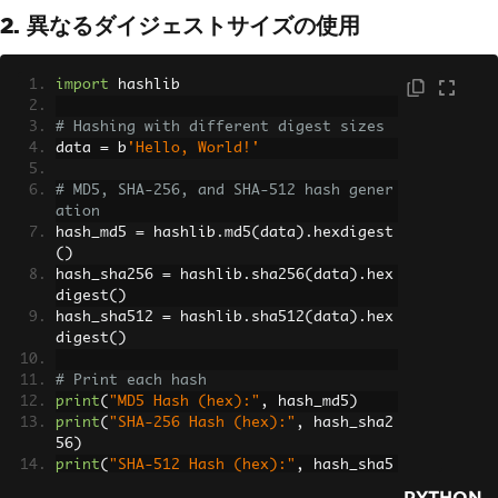
2. 異なるダイジェストサイズの使用
import
 hashlib
# Hashing with different digest sizes
data 
=
 b
'Hello, World!'
# MD5, SHA-256, and SHA-512 hash gener
ation
hash_md5 
=
 hashlib
.
md5
(
data
).
hexdigest
()
hash_sha256 
=
 hashlib
.
sha256
(
data
).
hex
digest
()
hash_sha512 
=
 hashlib
.
sha512
(
data
).
hex
digest
()
# Print each hash
print
(
"MD5 Hash (hex):"
,
 hash_md5
)
print
(
"SHA-256 Hash (hex):"
,
 hash_sha2
56
)
print
(
"SHA-512 Hash (hex):"
,
 hash_sha5
12
)
PYTHON