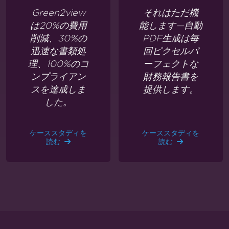
Green2view
それはただ機
は20%の費用
能します—自動
削減、30%の
PDF生成は毎
迅速な書類処
回ピクセルパ
理、100%のコ
ーフェクトな
ンプライアン
財務報告書を
スを達成しま
提供します。
した。
ケーススタディを
ケーススタディを
読む
読む