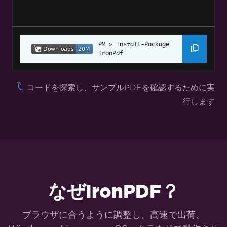
CSHTML から PDF へ (MVC フレームワーク)
ASPX ページを PDF に変換
ASPX ページを PDF に変換する設定
Install-Package 
Angular.JSをPDFに
IronPdf
ウェブアクセシビリティ
コードを探索し、サンプルPDFを確認するために実
TLSウェブサイト & システムログイン
行します
クッキー
HTTPリクエストヘッダー
カスタマイズされたPDF変換
カスタム余白の設定
なぜIronPDF？
特定のページにヘッダー/フッターを追加
ブラウザに合うように調整し、高速で出荷、
ページ番号と改ページ