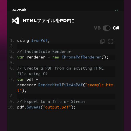
画像をPDFに
C# PDFから画像へのコード例（画質を落とさな
その他
い）
HTMLファイルをPDFに
DOCXからPDF
VB
C#
RTF を PDF に
using 
IronPdf
;
Markdown を PDF に
// Instantiate Renderer
マルチページサポート付きTIFFをPDFに変換
var
 renderer 
=
new
ChromePdfRenderer
();
PDFをHTMLに
// Create a PDF from an existing HTML 
file using C#
動的ウェブページをPDFへ
var
 pdf 
=
renderer
.
RenderHtmlFileAsPdf
(
"example.htm
l"
);
XAML を PDF に（MAUI）
// Export to a file or Stream
RazorをPDFに（Blazor Server）
pdf
.
SaveAs
(
"output.pdf"
);
CSHTMLをPDFに (Razor Pages)
CSHTMLからPDFへ（MVC Core）