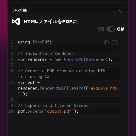
画像をPDFに
C# PDFから画像へのコード例（画質を落とさな
その他
い）
HTMLファイルをPDFに
DOCXからPDF
VB
C#
RTF を PDF に
using 
IronPdf
;
Markdown を PDF に
// Instantiate Renderer
マルチページサポート付きTIFFをPDFに変換
var
 renderer 
=
new
ChromePdfRenderer
();
PDFをHTMLに
// Create a PDF from an existing HTML 
file using C#
動的ウェブページをPDFへ
var
 pdf 
=
renderer
.
RenderHtmlFileAsPdf
(
"example.htm
l"
);
XAML を PDF に（MAUI）
// Export to a file or Stream
RazorをPDFに（Blazor Server）
pdf
.
SaveAs
(
"output.pdf"
);
CSHTMLをPDFに (Razor Pages)
CSHTMLからPDFへ（MVC Core）