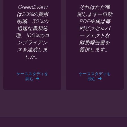
Green2view
それはただ機
は20%の費用
能します—自動
削減、30%の
PDF生成は毎
迅速な書類処
回ピクセルパ
理、100%のコ
ーフェクトな
ンプライアン
財務報告書を
スを達成しま
提供します。
した。
ケーススタディを
ケーススタディを
読む
読む