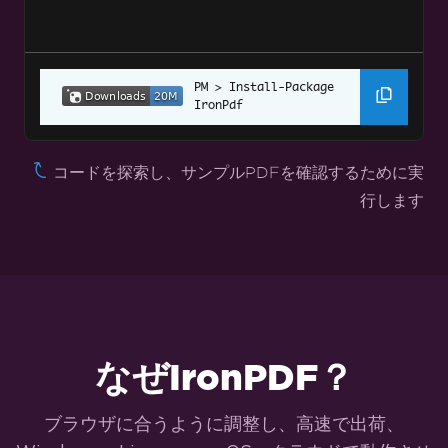
CSHTML から PDF へ (MVC フレームワーク)
ASPX ページを PDF に変換
ASPX ページを PDF に変換する設定
Install-Package 
Angular.JSをPDFに
IronPdf
ウェブアクセシビリティ
コードを探索し、サンプルPDFを確認するために実
TLSウェブサイト & システムログイン
行します
クッキー
HTTPリクエストヘッダー
カスタマイズされたPDF変換
カスタム余白の設定
なぜIronPDF？
特定のページにヘッダー/フッターを追加
ブラウザに合うように調整し、高速で出荷、
ページ番号と改ページ