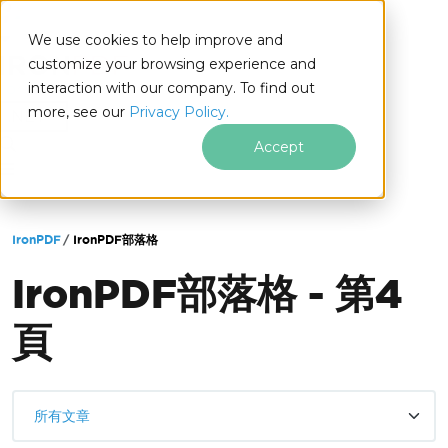
We use cookies to help improve and
customize your browsing experience and
interaction with our company. To find out
for
more, see our
Privacy Policy.
.NET
Accept
跳至頁尾內容
IronPDF
IronPDF部落格
IronPDF部落格 - 第4
頁
所有文章