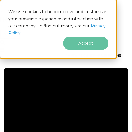
We use cookies to help improve and customize
your browsing experience and interaction with
our company. To find out more, see our
Privacy
for
Policy.
.NET
Accept
IronPDF
IronPDF部落格
影片
如何使用 C# 管理登入和身份驗證
跳至頁尾內容