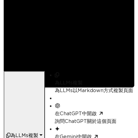
如何使用 C# 管理登錄
和身份驗證
Curtis Chau
已更新:
2026年4月23日
為LLMs複製
為LLMs以Markdown方式複製頁面
在ChatGPT中開啟
詢問ChatGPT關於這個頁面
為LLMs複製
在Gemini中開啟