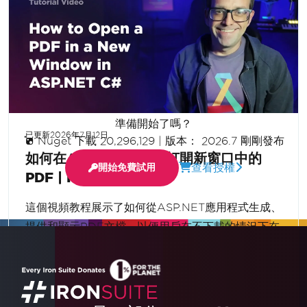
顯示更多
準備開始了嗎？
已更新
2026年7月12日
Nuget 下載 20,296,129
|
版本： 2026.7 剛剛發布
如何在ASP.NET C#中打開新窗口中的
查看授權
開始免費試用
PDF | IronPDF
這個視頻教程展示了如何從ASP.NET應用程式生成、
提供和顯示PDF文檔，以便用戶在不下載的情況下在
新的瀏覽器標籤中查看它們。使用C#和IronPDF構
建動態PDF流。
閱讀更多