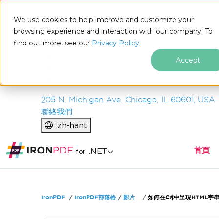
IRON
SOFTWARE
We use cookies to help improve and customize your
產品
browsing experience and interaction with our company. To
find out more, see our
企業
Privacy Policy.
解決方案
Accept
資源
關於我們
205 N. Michigan Ave. Chicago, IL 60601, USA
聯絡我們
zh-hant
首頁
.NET
for
跳至頁尾內容
IronPDF
IronPDF部落格
影片
如何在C#中呈現HTML字串