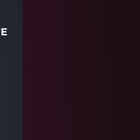
IronPDF
這個視頻教程展示了如何使用IronPDF在C#
TE
中將PDF頁面轉換為高質量的PNG圖像。學
習將文檔作為圖像渲染，用於預覽、縮圖、圖
像處理和.NET中的Web應用程式。
閱讀更多
。