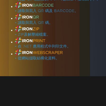
-
讀取與寫入 QR 碼及 BARCODE。
-
讀取與寫入 QR 碼。
-
ZIP及解壓縮檔案。
-
在 .NET 應用程式中列印文件。
-
從網站擷取結構化資料。