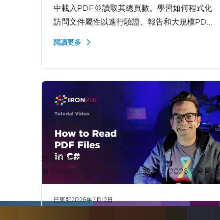
中載入PDF並讀取其總頁數。學習如何程式化
訪問文件屬性以進行驗證、報告和大規模PDF
處理於.NET。
閱讀更多
準備開始了嗎？
Nuget 下載 20,296,129
|
版本： 2026.7 剛剛
已更新
2026年7月12日
如何在 C# 中讀取 PDF 檔案 |