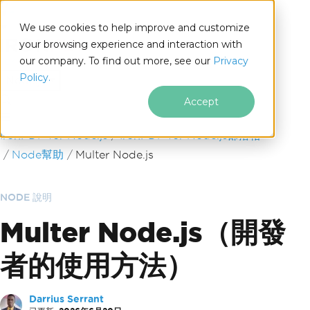
We use cookies to help improve and customize
your browsing experience and interaction with
our company. To find out more, see our
Privacy
for
Policy.
Node.js
Accept
跳至頁尾內容
IronPDF for Node.js
IronPDF for Node.js部落格
Node幫助
Multer Node.js
NODE 說明
Multer Node.js（開發
者的使用方法）
Darrius Serrant