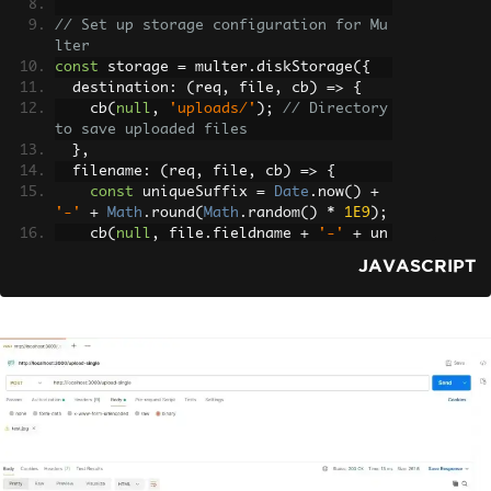
// Set up storage configuration for Mu
lter
const
 storage 
=
 multer
.
diskStorage
({
  destination
:
(
req
,
 file
,
 cb
)
=>
{
    cb
(
null
,
'uploads/'
);
// Directory 
to save uploaded files
},
  filename
:
(
req
,
 file
,
 cb
)
=>
{
const
 uniqueSuffix 
=
Date
.
now
()
+
'-'
+
Math
.
round
(
Math
.
random
()
*
1E9
);
    cb
(
null
,
 file
.
fieldname 
+
'-'
+
 un
iqueSuffix 
+
 path
.
extname
(
file
.
origina
JAVASCRIPT
lname
));
// Unique filename
}
});
// Configure file filter function to a
llow only certain file types
const
 fileFilter 
=
(
req
,
 file
,
 cb
)
=>
{
const
 allowedFileTypes 
=
/jpeg|jpg|p
ng|gif/
;
const
 mimetype 
=
 allowedFileTypes
.
te