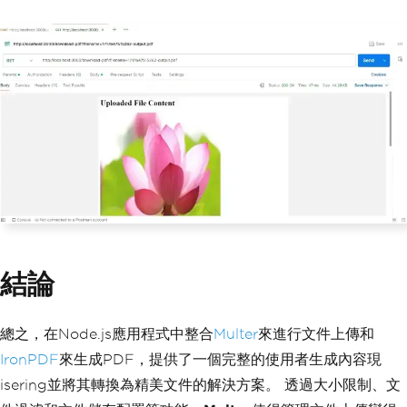
// Save PDF to file
const
 pdfPath 
=
 path
.
join
(
__dirnam
e
,
'uploads'
,
`
$
{
Date
.
now
()}-
output
.
pd
f
`);
await
 pdf
.
saveAs
(
pdfPath
);
// Respond to the client
    res
.
send
(`
File
 uploaded and PDF ge
nerated successfully
!
<
a href
=
"/downlo
ad-pdf?path=${pdfPath}"
>
Download
 PDF
</
a
>`);
}
catch
(
err
)
{
    res
.
status
(
500
).
send
({
 error
:
 err
.
message 
});
}
});
結論
// Route to download generated PDF
app
.
get
(
'/download-pdf'
,
(
req
,
 res
)
=>
總之，在Node.js應用程式中整合
Multer
來進行文件上傳和
{
const
 filename 
=
 req
.
query
.
path
;
IronPDF
來生成PDF，提供了一個完整的使用者生成內容現
  res
.
download
(
filename
);
isering並將其轉換為精美文件的解決方案。 透過大小限制、文
});