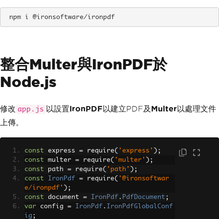
 npm i @ironsoftware/ironpdf
整合Multer與IronPDF於
Node.js
修改
以設置
IronPDF
以建立PDF及
Multer
以處理文件
app.js
上傳。
const
 express 
=
 require
(
'express'
);
const
 multer 
=
 require
(
'multer'
);
const
 path 
=
 require
(
'path'
);
const
IronPdf
=
 require
(
'@ironsoftwar
e/ironpdf'
);
const
 document 
=
IronPdf
.
PdfDocument
;
var
 config 
=
IronPdf
.
IronPdfGlobalConf
ig
;