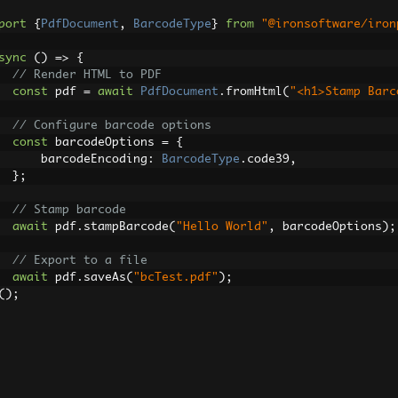
port
{
PdfDocument
,
BarcodeType
}
from
"@ironsoftware/iron
sync
()
=>
{
// Render HTML to PDF
const
 pdf 
=
await
PdfDocument
.
fromHtml
(
"<h1>Stamp Barc
// Configure barcode options
const
 barcodeOptions 
=
{
        barcodeEncoding
:
BarcodeType
.
code39
,
};
// Stamp barcode
await
 pdf
.
stampBarcode
(
"Hello World"
,
 barcodeOptions
);
// Export to a file
await
 pdf
.
saveAs
(
"bcTest.pdf"
);
();