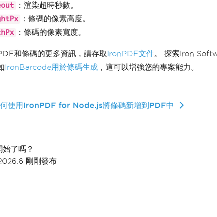
：渲染超時秒數。
eout
：條碼的像素高度。
ghtPx
：條碼的像素寬度。
thPx
PDF和條碼的更多資訊，請存取
IronPDF文件
。 探索Iron Sof
如
IronBarcode用於條碼生成
，這可以增強您的專案能力。
使用IronPDF for Node.js將條碼新增到PDF中
開始了嗎？
2026.6 剛剛發布