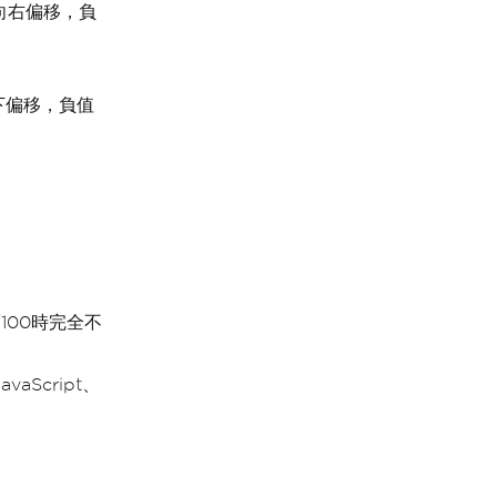
向右偏移，負
下偏移，負值
100時完全不
Script、