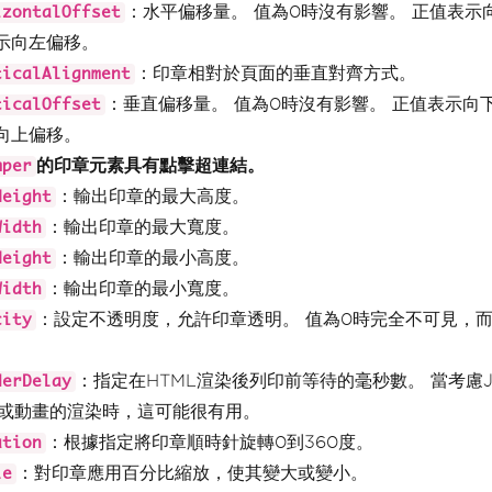
：水平偏移量。 值為0時沒有影響。 正值表示
izontalOffset
示向左偏移。
：印章相對於頁面的垂直對齊方式。
ticalAlignment
：垂直偏移量。 值為0時沒有影響。 正值表示向
ticalOffset
向上偏移。
的印章元素具有點擊超連結。
mper
：輸出印章的最大高度。
Height
：輸出印章的最大寬度。
Width
：輸出印章的最小高度。
Height
：輸出印章的最小寬度。
Width
：設定不透明度，允許印章透明。 值為0時完全不可見，而
city
。
：指定在HTML渲染後列印前等待的毫秒數。 當考慮Java
derDelay
ax或動畫的渲染時，這可能很有用。
：根據指定將印章順時針旋轉0到360度。
ation
：對印章應用百分比縮放，使其變大或變小。
le