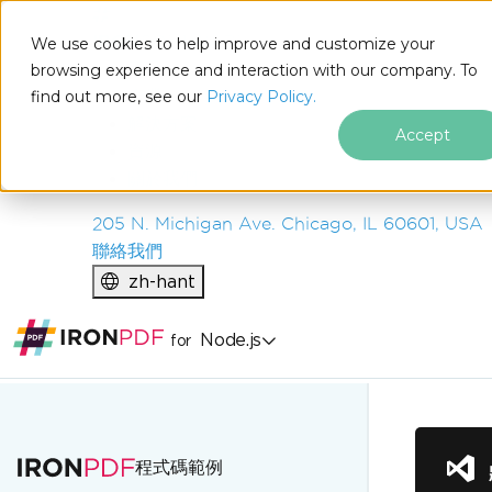
IRON
SOFTWARE
We use cookies to help improve and customize your
產品
browsing experience and interaction with our company. To
find out more, see our
企業
Privacy Policy.
解決方案
Accept
資源
關於我們
205 N. Michigan Ave. Chicago, IL 60601, USA
聯絡我們
zh-hant
Node.js
for
跳至頁尾內容
程式碼範例