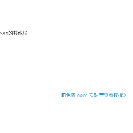
tware的其他程
免費 npm 安裝
查看授權