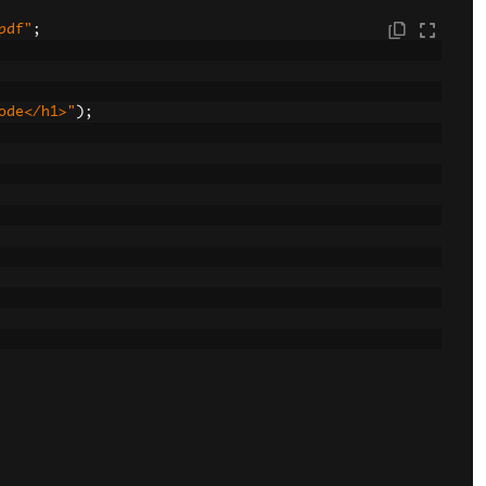
pdf"
;
ode</h1>"
);