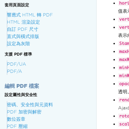
hor
套用頁面設定
值表
響應式 HTML 轉 PDF
ver
HTML 渲染設定
ver
自訂 PDF 尺寸
表示
直式與橫式排版
設定為灰階
Sta
max
支援 PDF 標準
max
PDF/UA
min
PDF/A
min
opa
編輯 PDF 檔案
透明
設定屬性與安全性
ren
密碼、安全性與元資料
Aj
PDF 加密與解密
rot
數位簽章
sca
PDF 壓縮